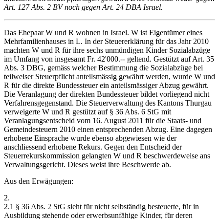
Art. 127 Abs. 2 BV noch gegen Art. 24 DBA Israel.
Das Ehepaar W und R wohnen in Israel. W ist Eigentümer eines
Mehrfamilienhauses in L. In der Steuererklärung für das Jahr 2010
machten W und R für ihre sechs unmündigen Kinder Sozialabzüge
im Umfang von insgesamt Fr. 42'000.-- geltend. Gestützt auf Art. 35
Abs. 3 DBG, gemäss welcher Bestimmung die Sozialabzüge bei
teilweiser Steuerpflicht anteilsmässig gewährt werden, wurde W und
R für die direkte Bundessteuer ein anteilsmässiger Abzug gewährt.
Die Veranlagung der direkten Bundessteuer bildet vorliegend nicht
Verfahrensgegenstand. Die Steuerverwaltung des Kantons Thurgau
verweigerte W und R gestützt auf § 36 Abs. 6 StG mit
Veranlagungsentscheid vom 16. August 2011 für die Staats- und
Gemeindesteuern 2010 einen entsprechenden Abzug. Eine dagegen
erhobene Einsprache wurde ebenso abgewiesen wie der
anschliessend erhobene Rekurs. Gegen den Entscheid der
Steuerrekurskommission gelangten W und R beschwerdeweise ans
Verwaltungsgericht. Dieses weist ihre Beschwerde ab.
Aus den Erwägungen:
2.
2.1 § 36 Abs. 2 StG sieht für nicht selbständig besteuerte, für in
Ausbildung stehende oder erwerbsunfähige Kinder, für deren