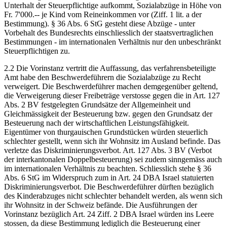
Unterhalt der Steuerpflichtige aufkommt, Sozialabzüge in Höhe von
Fr. 7'000.-- je Kind vom Reineinkommen vor (Ziff. 1 lit. a der
Bestimmung). § 36 Abs. 6 StG gesteht diese Abzüge - unter
Vorbehalt des Bundesrechts einschliesslich der staatsvertraglichen
Bestimmungen - im internationalen Verhältnis nur den unbeschränkt
Steuerpflichtigen zu.
2.2 Die Vorinstanz vertritt die Auffassung, das verfahrensbeteiligte
Amt habe den Beschwerdeführern die Sozialabzüge zu Recht
verweigert. Die Beschwerdeführer machen demgegenüber geltend,
die Verweigerung dieser Freibeträge verstosse gegen die in Art. 127
Abs. 2 BV festgelegten Grundsätze der Allgemeinheit und
Gleichmässigkeit der Besteuerung bzw. gegen den Grundsatz der
Besteuerung nach der wirtschaftlichen Leistungsfähigkeit.
Eigentümer von thurgauischen Grundstücken würden steuerlich
schlechter gestellt, wenn sich ihr Wohnsitz im Ausland befinde. Das
verletze das Diskriminierungsverbot. Art. 127 Abs. 3 BV (Verbot
der interkantonalen Doppelbesteuerung) sei zudem sinngemäss auch
im internationalen Verhältnis zu beachten. Schliesslich stehe § 36
Abs. 6 StG im Widerspruch zum in Art. 24 DBA Israel statuierten
Diskriminierungsverbot. Die Beschwerdeführer dürften bezüglich
des Kinderabzuges nicht schlechter behandelt werden, als wenn sich
ihr Wohnsitz in der Schweiz befände. Die Ausführungen der
Vorinstanz bezüglich Art. 24 Ziff. 2 DBA Israel würden ins Leere
stossen, da diese Bestimmung lediglich die Besteuerung einer