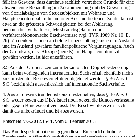
fällt ins Gewicht, dass durchaus sachlich vertretbare Gründe für eine
abweichende Behandlung im Zusammenhang mit der Gewährung
von Sozialabzügen von Steuersubjekten mit Wohnsitz und
Hauptsteuerdomizil im Inland oder Ausland bestehen. Zu denken ist
etwa an die grösseren Schwierigkeiten bei der Abklärung
persönlicher Verhältnisse, Missbrauchsgefahren und
verfahrensökonomische Erschwernisse (vgl. TVR 1989 Nr. 10, E.
2b). Zu denken ist auch an tiefere Lebenshaltungskosten im Ausland
und im Ausland gewährte familienpolitische Vergünstigungen. Auch
der Grundsatz, dass Abzüge (bereits) am Hauptsteuerdomizil
gewährt werden, ist hier anzuführen.
3.5 Aus den Grundsätzen zur interkantonalen Doppelbesteuerung
kann beim vorliegenden internationalen Sachverhalt ebenfalls nichts
zu Gunsten der Beschwerdeführer abgeleitet werden. § 36 Abs. 6
StG bezieht sich ausschliesslich auf internationale Sachverhalte.
4. Aus all diesen Gründen ist daran festzuhalten, dass § 36 Abs. 6
StG weder gegen das DBA Israel noch gegen die Bundesverfassung
oder gegen Bundesrecht verstösst. Die Beschwerde erweist sich
damit als unbegründet und ist abzuweisen.
Entscheid VG.2012.154/E vom 6. Februar 2013
Das Bundesgericht hat eine gegen diesen Entscheid erhobene