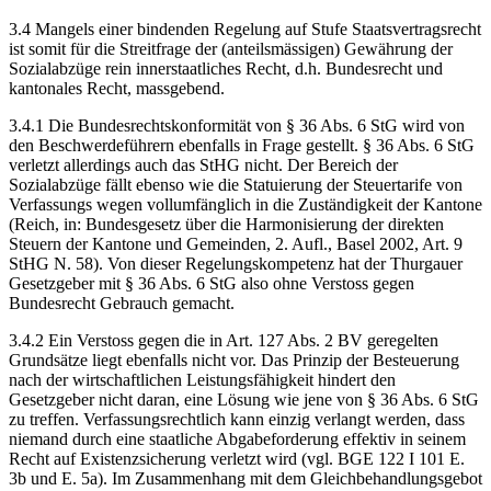
3.4 Mangels einer bindenden Regelung auf Stufe Staatsvertragsrecht
ist somit für die Streitfrage der (anteilsmässigen) Gewährung der
Sozialabzüge rein innerstaatliches Recht, d.h. Bundesrecht und
kantonales Recht, massgebend.
3.4.1 Die Bundesrechtskonformität von § 36 Abs. 6 StG wird von
den Beschwerdeführern ebenfalls in Frage gestellt. § 36 Abs. 6 StG
verletzt allerdings auch das StHG nicht. Der Bereich der
Sozialabzüge fällt ebenso wie die Statuierung der Steuertarife von
Verfassungs wegen vollumfänglich in die Zuständigkeit der Kantone
(Reich, in: Bundesgesetz über die Harmonisierung der direkten
Steuern der Kantone und Gemeinden, 2. Aufl., Basel 2002, Art. 9
StHG N. 58). Von dieser Regelungskompetenz hat der Thurgauer
Gesetzgeber mit § 36 Abs. 6 StG also ohne Verstoss gegen
Bundesrecht Gebrauch gemacht.
3.4.2 Ein Verstoss gegen die in Art. 127 Abs. 2 BV geregelten
Grundsätze liegt ebenfalls nicht vor. Das Prinzip der Besteuerung
nach der wirtschaftlichen Leistungsfähigkeit hindert den
Gesetzgeber nicht daran, eine Lösung wie jene von § 36 Abs. 6 StG
zu treffen. Verfassungsrechtlich kann einzig verlangt werden, dass
niemand durch eine staatliche Abgabeforderung effektiv in seinem
Recht auf Existenzsicherung verletzt wird (vgl. BGE 122 I 101 E.
3b und E. 5a). Im Zusammenhang mit dem Gleichbehandlungsgebot