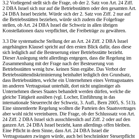
3.2 Vorliegend stellt sich die Frage, ob der 2. Satz von Art. 24 Ziff.
2 DBA Israel sich nur auf die Betriebsstätten oder den gesamten Art.
24 DBA Israel bezieht. Würde sich der 2. Satz von Ziff. 2 nur auf
die Betriebsstätten beziehen, würde sich zudem die Folgefrage
stellen, ob Art. 24 DBA Israel die Schweiz in allen übrigen
Konstellationen dazu verpflichtet, die Freibeträge zu gewähren.
3.3 Die systematische Stellung der an Art. 24 Ziff. 2 DBA Israel
angehängten Klausel spricht auf den ersten Blick dafür, dass diese
sich lediglich auf die Besteuerung einer Betriebsstätte bezieht.
Dieser Auslegung steht allerdings entgegen, dass die Regelung im
Zusammenhang mit der Frage nach der Besteuerung von
Betriebsstätten wenig bzw. keinen Sinn ergäbe. Das Verbot der
Betriebsstättendiskriminierung beinhaltet lediglich den Grundsatz,
dass Betriebsstätten, welche ein Unternehmen eines Vertragsstaates
im anderen Vertragsstaat unterhält, dort nicht ungünstiger als
Unternehmen dieses Staates behandelt werden dürfen, welche die
gleiche Tätigkeit ausüben (vgl. Locher, Einführung in das
internationale Steuerrecht der Schweiz, 3. Aufl., Bern 2005, S. 513).
Eine sinnentleerte Regelung wollten die Parteien des Staatsvertrages
aber wohl nicht vereinbaren. Die Frage, ob der Schlusssatz von Art.
24 Ziff. 2 DBA Israel sich ausschliesslich auf Ziff. 2 oder auf den
ganzen Art. 24 DBA Israel bezieht, kann allerdings offen bleiben.
Eine Pflicht in dem Sinne, dass Art. 24 DBA Israel die
Vertragsstaaten zwingen würde, auch bei beschränkter Steuerpflicht