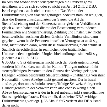
im Ausland wohnhafter Steuerpflichtigen die Freibeträge zu
gewähren, würde sich so oder so nicht aus Art. 24 Ziff. 2 DBA
Israel ergeben - auch nicht e contrario. Das Verbot der
Diskriminierung von Staatsangehörigen bedeutet nämlich lediglich,
dass die Bemessungsgrundlagen der Steuer, die Art der
Steuerfestsetzung und der Steuersatz unter gleichen Verhältnissen
gleich zu sein haben und die mit der Besteuerung verbundenen
Formalitäten wie Steuererklärung, Zahlung und Fristen usw. nicht
beschwerlicher ausfallen dürfen. Gleiche Verhältnisse sind dann
gegeben, wenn beide Personen im selben Vertragsstaat ansässig
sind, nicht jedoch dann, wenn diese Voraussetzung nicht erfüllt ist.
Sachlich gerechtfertigte, in rechtlichen oder tatsächlichen
Unterschieden begründete Ungleichbehandlungen sind zulässig
(Locher, a.a.O., S. 512).
§ 36 Abs. 6 StG differenziert nicht nach der Staatsangehörigkeit,
sondern hält fest, dass nur die im Kanton Thurgau unbeschränkt
steuerpflichtigen Personen in den Genuss der Abzüge gelangen.
Dagegen können beschränkt Steuerpflichtige - unabhängig von ihrer
Nationalität - diese Abzüge nicht geltend machen. Der in Israel
ansässige, dort unbeschränkt steuerpflichtige Schweizerbürger mit
Grundeigentum in der Schweiz kann also ebenso wenig einen
Abzug beanspruchen wie der in Israel unbeschränkt steuerpflichtige
Staatsangehörige Israels. Dies erhellt, dass keine DBA-widrige
Diskriminierung vorliegt. § 36 Abs. 6 StG verletzt das DBA Israel
daher nicht.