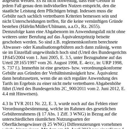
abgestellt werden. Es ist nicht notwendig, dass eine Gebühr in
jedem Fall genau dem individuellen Nutzen entspricht, den die
staatliche Leistung dem Pflichtigen bringt. Indessen muss die
Gebühr nach sachlich vertretbaren Kriterien bemessen sein und
nicht Unterscheidungen treffen, für die keine vernünftigen Gründe
bestehen (Häfelin/Müller/Uhlmann, a.a.O., Rz. 2655).
Demzufolge kann eine Abgabenorm im Anwendungsfall nicht ohne
weiteres unter Berufung auf das Äquivalenzprinzip beiseite
geschoben werden. So sind z.B. reglementskonform berechnete
Abwasser- oder Kanalisationsgebühren auch dann zulässig, wenn
sie im Einzelfall ungewöhnlich hoch sind (Urteil des Bundesgerichts
1P.645/2004 vom 1. Juni 2005, E. 3.5, unter Bezugnahme auf das
Urteil 2P.165/1997 vom 26. August 1998, E. 4e/cc, in: URP 1998,
S. 737 f.). Immerhin ist eine gesetzes- bzw. verordnungskonforme
Gebühr aus Gründen der Verhältnismässigkeit bzw. Äquivalenz
dann herabzusetzen, wenn die an sich reguläre Anwendung des
Tarifs im Ergebnis zu einer nicht mehr vertretbaren Abgabenhöhe
führt (Urteil des Bundesgerichts 2C_900/2011 vom 2. Juni 2012, E.
4.4 mit Hinweisen).
4.3 In TVR 2011 Nr. 22, E. 3, wurde noch auf das Fehlen einer
Verordnungsbestimmung, welche im Rahmen des gesetzlichen
Gebührenrahmens (§ 17 Abs. 1 Ziff. 3 WNG) in Bezug auf die
unterschiedlichen räumlichen Nutzungsarten der
Oberflächengewässer (§ 25 WNG) Differenzierungen vornehmen