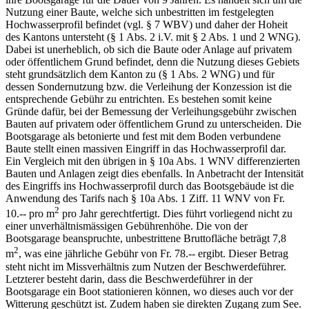
Nutzung einer Baute, welche sich unbestritten im festgelegten
Hochwasserprofil befindet (vgl. § 7 WBV) und daher der Hoheit
des Kantons untersteht (§ 1 Abs. 2 i.V. mit § 2 Abs. 1 und 2 WNG).
Dabei ist unerheblich, ob sich die Baute oder Anlage auf privatem
oder öffentlichem Grund befindet, denn die Nutzung dieses Gebiets
steht grundsätzlich dem Kanton zu (§ 1 Abs. 2 WNG) und für
dessen Sondernutzung bzw. die Verleihung der Konzession ist die
entsprechende Gebühr zu entrichten. Es bestehen somit keine
Gründe dafür, bei der Bemessung der Verleihungsgebühr zwischen
Bauten auf privatem oder öffentlichem Grund zu unterscheiden. Die
Bootsgarage als betonierte und fest mit dem Boden verbundene
Baute stellt einen massiven Eingriff in das Hochwasserprofil dar.
Ein Vergleich mit den übrigen in § 10a Abs. 1 WNV differenzierten
Bauten und Anlagen zeigt dies ebenfalls. In Anbetracht der Intensität
des Eingriffs ins Hochwasserprofil durch das Bootsgebäude ist die
Anwendung des Tarifs nach § 10a Abs. 1 Ziff. 11 WNV von Fr.
2
10.-- pro m
pro Jahr gerechtfertigt. Dies führt vorliegend nicht zu
einer unverhältnismässigen Gebührenhöhe. Die von der
Bootsgarage beanspruchte, unbestrittene Bruttofläche beträgt 7,8
2
m
, was eine jährliche Gebühr von Fr. 78.-- ergibt. Dieser Betrag
steht nicht im Missverhältnis zum Nutzen der Beschwerdeführer.
Letzterer besteht darin, dass die Beschwerdeführer in der
Bootsgarage ein Boot stationieren können, wo dieses auch vor der
Witterung geschützt ist. Zudem haben sie direkten Zugang zum See.