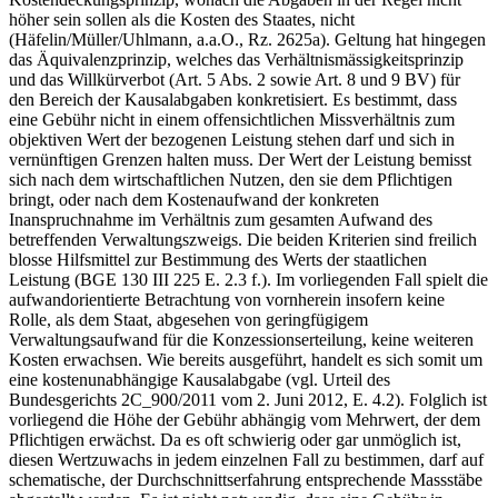
höher sein sollen als die Kosten des Staates, nicht
(Häfelin/Müller/Uhl­mann, a.a.O., Rz. 2625a). Geltung hat hingegen
das Äquivalenzprinzip, welches das Verhältnismässigkeitsprinzip
und das Willkürverbot (Art. 5 Abs. 2 sowie Art. 8 und 9 BV) für
den Bereich der Kausalabgaben konkretisiert. Es bestimmt, dass
eine Gebühr nicht in einem offensichtlichen Missverhältnis zum
objektiven Wert der bezogenen Leistung stehen darf und sich in
vernünftigen Grenzen halten muss. Der Wert der Leistung bemisst
sich nach dem wirtschaftlichen Nutzen, den sie dem Pflichtigen
bringt, oder nach dem Kostenaufwand der konkreten
Inanspruchnahme im Verhältnis zum gesamten Aufwand des
betreffenden Verwaltungszweigs. Die beiden Kriterien sind freilich
blosse Hilfsmittel zur Bestimmung des Werts der staatlichen
Leistung (BGE 130 III 225 E. 2.3 f.). Im vorliegenden Fall spielt die
aufwandorientierte Betrachtung von vornherein insofern keine
Rolle, als dem Staat, abgesehen von geringfügigem
Verwaltungsaufwand für die Konzessionserteilung, keine weiteren
Kosten erwachsen. Wie bereits ausgeführt, handelt es sich somit um
eine kostenunabhängige Kausalabgabe (vgl. Urteil des
Bundesgerichts 2C_900/2011 vom 2. Juni 2012, E. 4.2). Folglich ist
vorliegend die Höhe der Gebühr abhängig vom Mehrwert, der dem
Pflichtigen erwächst. Da es oft schwierig oder gar unmöglich ist,
diesen Wertzuwachs in jedem einzelnen Fall zu bestimmen, darf auf
schematische, der Durchschnittserfahrung entsprechende Massstäbe