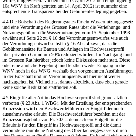
würde, hingewiesen. Mit dem am 10. April 2012 neu eingefügten §
10a WNV (in Kraft getreten am 14. April 2012) ist nunmehr eine
entsprechende Transparenz bei der Gebührenfestlegung gegeben.
4.4 Die Botschaft des Regierungsrates für ein Wassernutzungsgesetz
und eine Verordnung des Grossen Rates über die Verleihungs- und
Nutzungsgebühren für Wassernutzungen vom 15. September 1998
erwähnt auf Seite 22 zu § 16 des Verordnungsentwurfes wie auch
der Verordnungsentwurf selbst in § 16 Abs. 4 zwar, dass die
Gebührenansätze für Bauten und Anlagen im Hochwasserprofil
über privatem Grund um 50% reduziert würden. Im Nachgang fand
im Grossen Rat hierüber jedoch keine Diskussion mehr statt. Diese
oder eine ähnliche Regelung fand letztlich weder Eingang in die
WNV noch in das WNG, weshalb den vorgenannten Ausführungen
in der Botschaft und im Verordnungsentwurf hier nicht weiter
nachzugehen ist. Vielmehr ist daraus abzuleiten, dass eben gerade
keine solche Reduktion stattfinden soll.
4.5 Eingriffe aller Art in das Hochwasserprofil sind grundsätzlich
verboten (§ 23 Abs. 1 WBG). Mit der Erteilung der entsprechenden
Konzession wird den Beschwerdeführern der Eingriff dennoch
ausnahmsweise erlaubt. Die Beschwerdeführer bezahlen mit der
Konzessionsgebühr von Fr. 702.-- demnach ein Entgelt für die
Erlaubnis für den Eingriff ins Hochwasserprofil und die damit
verbundene räumliche Nutzung des Oberflächengewässers durch
ihre Bootsgarage für die Dauer von 9 Jahren. Es handelt sich um die