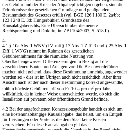
der Gebühr und der Kreis der Abgabepflichtigen ergeben, sind die
Erfordernisse der gesetzlichen Grundlage und genügenden
Bestimmtheit des Gesetzes erfüllt (vgl. BGE 126 I 180 E. 2a/bb;
123 I 248 E. 3d; Hungerbühler, Grundsätze des
Kausalabgaberechts, Eine Übersicht über die neuere
Rechtsprechung und Doktrin, in: ZBl 104/2003, S. 518 f.).
4.
4.1 § 10a Abs. 1 WNV (i.V. mit § 17 Abs. 1 Ziff. 3 und § 25 Abs. 1
Ziff. 1 WNG) nimmt im Rahmen des gesetzlichen
Gebührenrahmens für die räumliche Nutzung von
Oberflächengewässer Differenzierungen in Bezug auf die
verschiedenen Bauten und Anlagen vor. Die Beschwerdeführer
machen nicht geltend, dass diese Bestimmung unrichtig angewendet
worden sei - dies ist im Übrigen auch nicht ersichtlich. Aber ihrer
Ansicht nach ist der nach dieser Bestimmung korrekt angewandte,
2
mithin höchste Gebührentarif von Fr. 10.-- pro m
pro Jahr
willkürlich, da in keiner Weise unterschieden werde, ob sich die
Installation auf privatem oder öffentlichem Grund befinde.
4.2 Bei der angefochtenen Konzessionsgebühr handelt es sich um
eine kostenunabhängige Kausalabgabe, das heisst, um ein Entgelt
für Leistungen oder Vorteile, die dem Staat keine Kosten
verursachen. Für diese Kausalabgaben gilt das
Kostendeckungsprinzip, wonach die Abgaben in der Regel nicht