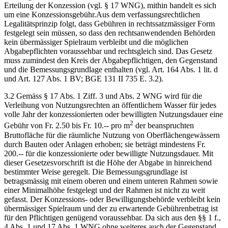
Erteilung der Konzession (vgl. § 17 WNG), mithin handelt es sich
um eine Konzessionsgebühr.Aus dem verfassungsrechtlichen
Legalitätsprinzip folgt, dass Gebühren in rechtssatzmässiger Form
festgelegt sein müssen, so dass den rechtsanwendenden Behörden
kein übermässiger Spielraum verbleibt und die möglichen
Abgabepflichten voraussehbar und rechtsgleich sind. Das Gesetz
muss zumindest den Kreis der Abgabepflichtigen, den Gegenstand
und die Bemessungsgrundlage enthalten (vgl. Art. 164 Abs. 1 lit. d
und Art. 127 Abs. 1 BV; BGE 131 II 735 E. 3.2).
3.2 Gemäss § 17 Abs. 1 Ziff. 3 und Abs. 2 WNG wird für die
Verleihung von Nutzungsrechten an öffentlichem Wasser für jedes
volle Jahr der konzessionierten oder bewilligten Nutzungsdauer eine
2
Gebühr von Fr. 2.50 bis Fr. 10.-- pro m
der beanspruchten
Bruttofläche für die räumliche Nutzung von Oberflächengewässern
durch Bauten oder Anlagen erhoben; sie beträgt mindestens Fr.
200.-- für die konzessionierte oder bewilligte Nutzungsdauer. Mit
dieser Gesetzesvorschrift ist die Höhe der Abgabe in hinreichend
bestimmter Weise geregelt. Die Bemessungsgrundlage ist
betragsmässig mit einem oberen und einem unteren Rahmen sowie
einer Minimalhöhe festgelegt und der Rahmen ist nicht zu weit
gefasst. Der Konzessions- oder Bewilligungsbehörde verbleibt kein
übermässiger Spielraum und der zu erwartende Gebührenbetrag ist
für den Pflichtigen genügend voraussehbar. Da sich aus den §§ 1 f.,
4 Abs. 1 und 17 Abs. 1 WNG ohne weiteres auch der Gegenstand