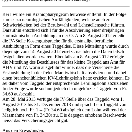
Bei I wurde ein Kraniopharyngeom teilweise entfernt. In der Folge
kam es zu neurologischen Auffälligkeiten, welche auch zu
Schwierigkeiten bei der Berufswahl und Lehrstellensuche führten.
Daraufhin entschied sich I für die Absolvierung einer dreijährigen
kaufmännischen Ausbildung an der O. Am 8. August 2012 erteilte
die IV-Stelle Kostengutsprache für die erstmalige berufliche
Ausbildung in Form eines Taggeldes. Diese Mitteilung wurde durch
diejenige vom 14. August 2012 ersetzt, nachdem die Daten falsch
festgehalten worden waren. Ebenfalls am 8. August 2012 erfolgte
die Mitteilung des Beschlusses für das kleine Taggeld ans Amt für
AHV und IV, worin ausgeführt wurde, dass die Versicherte die
Erstausbildung in der freien Marktwirtschaft absolvieren und dabei
einen branchenüblichen KV-Lehrlingslohn hätte erzielen können. Es
sei daher vom Taggeld der entsprechende Lehrlingslohn abzuziehen.
In der Folge wurde sodann jedoch ein ungekürztes Taggeld von Fr.
34.60 ausbezahlt.
Am 28. Mai 2013 verfügte die IV-Stelle über das Taggeld vom 1.
August 2013 bis 31. Dezember 2013 und sprach I ein Taggeld von
lediglich noch Fr. 1.-- (Fr. 34.60 abzüglich dem Lohn während der
Massnahme von Fr. 34.30) zu. Die dagegen erhobene Beschwerde
heisst das Versicherungsgericht gut.
Aus den Erwägungen: