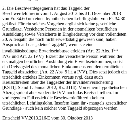
2. Die Beschwerdegegnerin hat das Taggeld der
Beschwerdeführerin vom 1. August 2013 bis 31. Dezember 2013
von Fr. 34.60 um einen hypothetischen Lehrlingslohn von Fr. 34.30
gekürzt. Für ein solches Vorgehen ergibt sich keine gesetzliche
Grundlage. Versicherte Personen in der erstmaligen beruflichen
Ausbildung sowie Versicherte in Eingliederung vor dem vollendeten
20. Altersjahr, die noch nicht erwerbstätig gewesen sind, haben
Anspruch auf das „kleine Taggeld“, wenn sie eine
bis
invaliditätsbedingte Erwerbseinbusse erleiden (Art. 22 Abs. 1
IVG und Art. 22 IVV). Erzielt die versicherte Person während der
erstmaligen beruflichen Ausbildung ein Erwerbseinkommen, so ist
ein Dreissigstel des monatlichen Einkommens von dem ermittelten
Taggeld abzuziehen (Art. 22 Abs. 5 lit. a IVV). Dies setzt jedoch ein
tatsächlich erzieltes Einkommen voraus (vgl. dazu auch
Kreisschreiben über die Taggelder der Invalidenversicherung
[KSTI], Stand 1. Januar 2012, Rz. 3114). Von einem hypothetischen
Abzug spricht aber weder die IVV noch das Kreisschreiben. Im
vorliegenden Fall erzielt die Beschwerdeführerin keinen
tatsächlichen Lehrlingslohn. Insofern kann ihr - mangels gesetzlicher
Grundlage - auch kein solcher vom Taggeld abgezogen werden.
Entscheid VV.2013.216/E vom 30. Oktober 2013