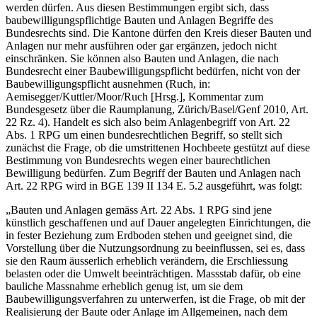
werden dürfen. Aus diesen Bestimmungen ergibt sich, dass
baubewilligungspflichtige Bauten und Anlagen Begriffe des
Bundesrechts sind. Die Kantone dürfen den Kreis dieser Bauten und
Anlagen nur mehr ausführen oder gar ergänzen, jedoch nicht
einschränken. Sie können also Bauten und Anlagen, die nach
Bundesrecht einer Baubewilligungspflicht bedürfen, nicht von der
Baubewilligungspflicht ausnehmen (Ruch, in:
Aemisegger/Kuttler/Moor/Ruch [Hrsg.], Kommentar zum
Bundesgesetz über die Raumplanung, Zürich/Basel/Genf 2010, Art.
22 Rz. 4). Handelt es sich also beim Anlagenbegriff von Art. 22
Abs. 1 RPG um einen bundesrechtlichen Begriff, so stellt sich
zunächst die Frage, ob die umstrittenen Hochbeete gestützt auf diese
Bestimmung von Bundesrechts wegen einer baurechtlichen
Bewilligung bedürfen. Zum Begriff der Bauten und Anlagen nach
Art. 22 RPG wird in BGE 139 II 134 E. 5.2 ausgeführt, was folgt:
„Bauten und Anlagen gemäss Art. 22 Abs. 1 RPG sind jene
künstlich geschaffenen und auf Dauer angelegten Einrichtungen, die
in fester Beziehung zum Erdboden stehen und geeignet sind, die
Vorstellung über die Nutzungsordnung zu beeinflussen, sei es, dass
sie den Raum äusserlich erheblich verändern, die Erschliessung
belasten oder die Umwelt beeinträchtigen. Massstab dafür, ob eine
bauliche Massnahme erheblich genug ist, um sie dem
Baubewilligungsverfahren zu unterwerfen, ist die Frage, ob mit der
Realisierung der Baute oder Anlage im Allgemeinen, nach dem