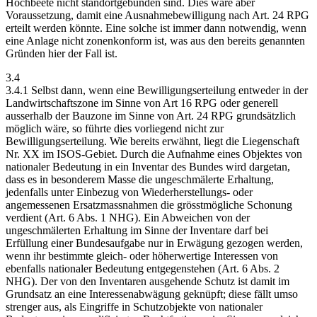
Hochbeete nicht standortgebunden sind. Dies wäre aber
Voraussetzung, damit eine Ausnahmebewilligung nach Art. 24 RPG
erteilt werden könnte. Eine solche ist immer dann notwendig, wenn
eine Anlage nicht zonenkonform ist, was aus den bereits genannten
Gründen hier der Fall ist.
3.4
3.4.1 Selbst dann, wenn eine Bewilligungserteilung entweder in der
Landwirtschaftszone im Sinne von Art 16 RPG oder generell
ausserhalb der Bauzone im Sinne von Art. 24 RPG grundsätzlich
möglich wäre, so führte dies vorliegend nicht zur
Bewilligungserteilung. Wie bereits erwähnt, liegt die Liegenschaft
Nr. XX im ISOS-Gebiet. Durch die Aufnahme eines Objektes von
nationaler Bedeutung in ein Inventar des Bundes wird dargetan,
dass es in besonderem Masse die ungeschmälerte Erhaltung,
jedenfalls unter Einbezug von Wiederherstellungs- oder
angemessenen Ersatzmassnahmen die grösstmögliche Schonung
verdient (Art. 6 Abs. 1 NHG). Ein Abweichen von der
ungeschmälerten Erhaltung im Sinne der Inventare darf bei
Erfüllung einer Bundesaufgabe nur in Erwägung gezogen werden,
wenn ihr bestimmte gleich- oder höherwertige Interessen von
ebenfalls nationaler Bedeutung entgegenstehen (Art. 6 Abs. 2
NHG). Der von den Inventaren ausgehende Schutz ist damit im
Grundsatz an eine Interessenabwägung geknüpft; diese fällt umso
strenger aus, als Eingriffe in Schutzobjekte von nationaler