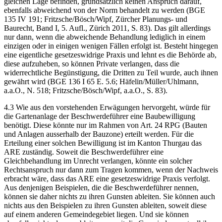
gleichen Lage befinden, grundsätzlich keinen Anspruch darauf,
ebenfalls abweichend von der Norm behandelt zu werden (BGE
135 IV 191; Fritzsche/Bösch/Wipf, Zürcher Planungs- und
Baurecht, Band I, 5. Aufl., Zürich 2011, S. 83). Das gilt allerdings
nur dann, wenn die abweichende Behandlung lediglich in einem
einzigen oder in einigen wenigen Fällen erfolgt ist. Besteht hingegen
eine eigentliche gesetzeswidrige Praxis und lehnt es die Behörde ab,
diese aufzuheben, so können Private verlangen, dass die
widerrechtliche Begünstigung, die Dritten zu Teil wurde, auch ihnen
gewährt wird (BGE 136 I 65 E. 5.6; Häfelin/Müller/Uhlmann,
a.a.O., N. 518; Fritzsche/Bösch/Wipf, a.a.O., S. 83).
4.3 Wie aus den vorstehenden Erwägungen hervorgeht, würde für
die Gartenanlage der Beschwerdeführer eine Baubewilligung
benötigt. Diese könnte nur im Rahmen von Art. 24 RPG (Bauten
und Anlagen ausserhalb der Bauzone) erteilt werden. Für die
Erteilung einer solchen Bewilligung ist im Kanton Thurgau das
ARE zuständig. Soweit die Beschwerdeführer eine
Gleichbehandlung im Unrecht verlangen, könnte ein solcher
Rechtsanspruch nur dann zum Tragen kommen, wenn der Nachweis
erbracht wäre, dass das ARE eine gesetzeswidrige Praxis verfolgt.
Aus denjenigen Beispielen, die die Beschwerdeführer nennen,
können sie daher nichts zu ihren Gunsten ableiten. Sie können auch
nichts aus den Beispielen zu ihren Gunsten ableiten, soweit diese
auf einem anderen Gemeindegebiet liegen. Und sie können