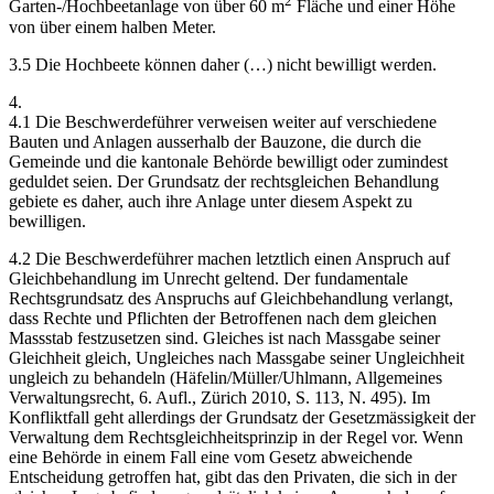
2
Garten-/Hochbeetanlage von über 60 m
Fläche und einer Höhe
von über einem halben Meter.
3.5 Die Hochbeete können daher (…) nicht bewilligt werden.
4.
4.1 Die Beschwerdeführer verweisen weiter auf verschiedene
Bauten und Anlagen ausserhalb der Bauzone, die durch die
Gemeinde und die kantonale Behörde bewilligt oder zumindest
geduldet seien. Der Grundsatz der rechtsgleichen Behandlung
gebiete es daher, auch ihre Anlage unter diesem Aspekt zu
bewilligen.
4.2 Die Beschwerdeführer machen letztlich einen Anspruch auf
Gleichbehandlung im Unrecht geltend. Der fundamentale
Rechtsgrundsatz des Anspruchs auf Gleichbehandlung verlangt,
dass Rechte und Pflichten der Betroffenen nach dem gleichen
Massstab festzusetzen sind. Gleiches ist nach Massgabe seiner
Gleichheit gleich, Ungleiches nach Massgabe seiner Ungleichheit
ungleich zu behandeln (Häfelin/Müller/Uhlmann, Allgemeines
Verwaltungsrecht, 6. Aufl., Zürich 2010, S. 113, N. 495). Im
Konfliktfall geht allerdings der Grundsatz der Gesetzmässigkeit der
Verwaltung dem Rechtsgleichheitsprinzip in der Regel vor. Wenn
eine Behörde in einem Fall eine vom Gesetz abweichende
Entscheidung getroffen hat, gibt das den Privaten, die sich in der