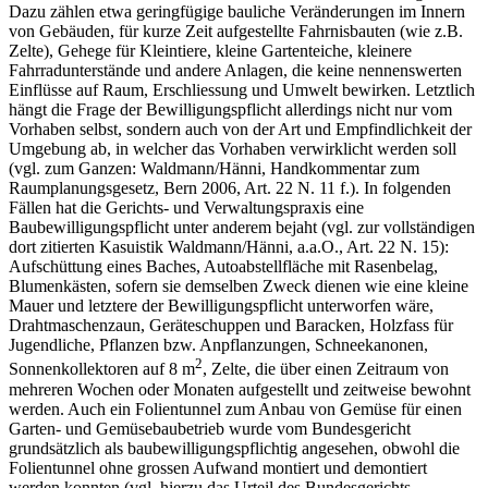
Dazu zählen etwa geringfügige bauliche Veränderungen im Innern
von Gebäuden, für kurze Zeit aufgestellte Fahrnisbauten (wie z.B.
Zelte), Gehege für Kleintiere, kleine Gartenteiche, kleinere
Fahrradunterstände und andere Anlagen, die keine nennenswerten
Einflüsse auf Raum, Erschliessung und Umwelt bewirken. Letztlich
hängt die Frage der Bewilligungspflicht allerdings nicht nur vom
Vorhaben selbst, sondern auch von der Art und Empfindlichkeit der
Umgebung ab, in welcher das Vorhaben verwirklicht werden soll
(vgl. zum Ganzen: Waldmann/Hänni, Handkommentar zum
Raumplanungsgesetz, Bern 2006, Art. 22 N. 11 f.). In folgenden
Fällen hat die Gerichts- und Verwaltungspraxis eine
Baubewilligungspflicht unter anderem bejaht (vgl. zur vollständigen
dort zitierten Kasuistik Waldmann/Hänni, a.a.O., Art. 22 N. 15):
Aufschüttung eines Baches, Autoabstellfläche mit Rasenbelag,
Blumenkästen, sofern sie demselben Zweck dienen wie eine kleine
Mauer und letztere der Bewilligungspflicht unterworfen wäre,
Drahtmaschenzaun, Geräteschuppen und Baracken, Holzfass für
Jugendliche, Pflanzen bzw. Anpflanzungen, Schneekanonen,
2
Sonnenkollektoren auf 8 m
, Zelte, die über einen Zeitraum von
mehreren Wochen oder Monaten aufgestellt und zeitweise bewohnt
werden. Auch ein Folientunnel zum Anbau von Gemüse für einen
Garten- und Gemüsebaubetrieb wurde vom Bundesgericht
grundsätzlich als baubewilligungspflichtig angesehen, obwohl die
Folientunnel ohne grossen Aufwand montiert und demontiert
werden konnten (vgl. hierzu das Urteil des Bundesgerichts