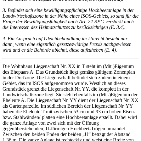
3. Befindet sich eine bewilligungspflichtige Hochbeetanlage in der
Landwirtschaftszone in der Nähe eines ISOS-Gebiets, so sind für die
Frage der Bewilligungsfähigkeit nach Art. 24 RPG verstärkt auch
die Interessen des Heimatschutzes zu berücksichtigen (E. 3.4).
4. Ein Anspruch auf Gleichbehandlung im Unrecht besteht nur
dann, wenn eine eigentlich gesetzeswidrige Praxis nachgewiesen
wird und es die Behörde ablehnt, diese aufzuheben (E. 4).
Die Wohnhaus-Liegenschaft Nr. XX in T steht im (Mit-)Eigentum
des Ehepaars A. Das Grundstück liegt gemäss gültigem Zonenplan
in der Dorfzone. Die Liegenschaft befindet sich zudem in einem
Gebiet, das im ISOS aufgenommen wurde. Westlich an dieses
Grundstück grenzt die Liegenschaft Nr. YY, die komplett in der
Landwirtschaftszone liegt. Sie steht ebenfalls im (Mit-)Eigentum der
Eheleute A. Die Liegenschaft Nr. YY dient der Liegenschaft Nr. XX
als Gartenparzelle. Im südlichen Bereich der Liegenschaft Nr. YY
haben die Eheleute T mit zwischen 53 cm und 93 cm hohen Eisen-
bzw. Stahlwänden/-platten eine Hochbeetanlage erstellt. Dabei wird
die ganze Anlage von zwei sich mit der Öffnung
gegenüberstehenden, U-förmigen Hochbeet-Trögen umrandet.
Zwischen den beiden Enden der beiden „U“ beträgt der Abstand
1,36 m. Die ganze Anlage ist rechteckig und weist eine Breite von