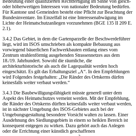
Bedeutung einer qualifizierten Rechtfertigung im Sinne von gleich-
oder höherwertigen Interessen von nationaler Bedeutung bedürfen.
Für Kantone und Gemeinden besteht eine Pflicht zur Beachtung der
Bundesinventare. Im Einzelfall ist eine Interessenabwägung im
Lichte der Heimatschutzanliegen vorzunehmen (BGE 135 II 209 E.
2.1).
3.4.2 Das Gebiet, in dem die Gartenparzelle der Beschwerdeführer
liegt, wird im ISOS umschrieben als kompakte Bebauung aus
vorwiegend bäuerlichen Fachwerkbauten entlang eines vom
Zentrum strahlenförmig ausgehenden Strassennetzes aus dem
18./19. Jahrhundert. Sowohl die räumliche, die
architekturhistorische als auch die Lagequalität werden hoch
eingeschätzt. Es gilt das Erhaltungsziel „A“. In den Empfehlungen
wird Folgendes festgehalten: „Die Ränder des Ortskerns dürfen
keinesfalls weiter verbaut werden.“
3.4.3 Die Baubewilligungsfähigkeit müsste generell unter dem
Aspekt des Heimatschutzes verneint werden. Mit der Empfehlung,
die Ränder des Ortskerns dürften keinesfalls weiter verbaut werden,
ist in nächster Umgebung des ISOS-Gebietes auch bei der
Umgebungsgestaltung besondere Vorsicht walten zu lassen. Einer
Ausdehnung des Siedlungsgebiets in einem so heiklen Bereich ist
konsequent entgegen zu wirken. Dazu gehört auch das Anlegen
oder die Errichtung einer künstlich geschaffenen