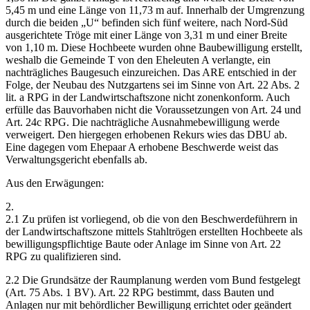
5,45 m und eine Länge von 11,73 m auf. Innerhalb der Umgrenzung
durch die beiden „U“ befinden sich fünf weitere, nach Nord-Süd
ausgerichtete Tröge mit einer Länge von 3,31 m und einer Breite
von 1,10 m. Diese Hochbeete wurden ohne Baubewilligung erstellt,
weshalb die Gemeinde T von den Eheleuten A verlangte, ein
nachträgliches Baugesuch einzureichen. Das ARE entschied in der
Folge, der Neubau des Nutzgartens sei im Sinne von Art. 22 Abs. 2
lit. a RPG in der Landwirtschaftszone nicht zonenkonform. Auch
erfülle das Bauvorhaben nicht die Voraussetzungen von Art. 24 und
Art. 24c RPG. Die nachträgliche Ausnahmebewilligung werde
verweigert. Den hiergegen erhobenen Rekurs wies das DBU ab.
Eine dagegen vom Ehepaar A erhobene Beschwerde weist das
Verwaltungsgericht ebenfalls ab.
Aus den Erwägungen:
2.
2.1 Zu prüfen ist vorliegend, ob die von den Beschwerdeführern in
der Landwirtschaftszone mittels Stahltrögen erstellten Hochbeete als
bewilligungspflichtige Baute oder Anlage im Sinne von Art. 22
RPG zu qualifizieren sind.
2.2 Die Grundsätze der Raumplanung werden vom Bund festgelegt
(Art. 75 Abs. 1 BV). Art. 22 RPG bestimmt, dass Bauten und
Anlagen nur mit behördlicher Bewilligung errichtet oder geändert