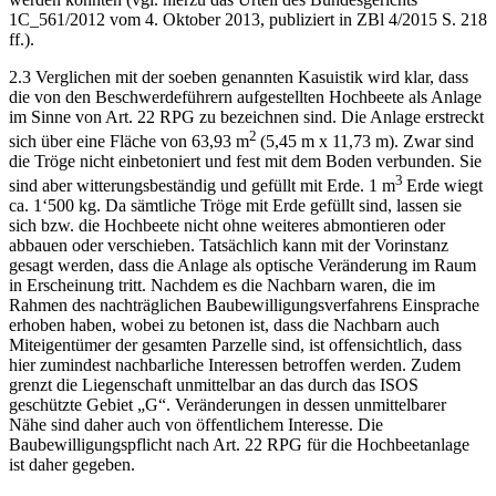
1C_561/2012 vom 4. Oktober 2013, publiziert in ZBl 4/2015 S. 218
ff.).
2.3 Verglichen mit der soeben genannten Kasuistik wird klar, dass
die von den Beschwerdeführern aufgestellten Hochbeete als Anlage
im Sinne von Art. 22 RPG zu bezeichnen sind. Die Anlage erstreckt
2
sich über eine Fläche von 63,93 m
(5,45 m x 11,73 m). Zwar sind
die Tröge nicht einbetoniert und fest mit dem Boden verbunden. Sie
3
sind aber witterungsbeständig und gefüllt mit Erde. 1 m
Erde wiegt
ca. 1‘500 kg. Da sämtliche Tröge mit Erde gefüllt sind, lassen sie
sich bzw. die Hochbeete nicht ohne weiteres abmontieren oder
abbauen oder verschieben. Tatsächlich kann mit der Vorinstanz
gesagt werden, dass die Anlage als optische Veränderung im Raum
in Erscheinung tritt. Nachdem es die Nachbarn waren, die im
Rahmen des nachträglichen Baubewilligungsverfahrens Einsprache
erhoben haben, wobei zu betonen ist, dass die Nachbarn auch
Miteigentümer der gesamten Parzelle sind, ist offensichtlich, dass
hier zumindest nachbarliche Interessen betroffen werden. Zudem
grenzt die Liegenschaft unmittelbar an das durch das ISOS
geschützte Gebiet „G“. Veränderungen in dessen unmittelbarer
Nähe sind daher auch von öffentlichem Interesse. Die
Baubewilligungspflicht nach Art. 22 RPG für die Hochbeetanlage
ist daher gegeben.