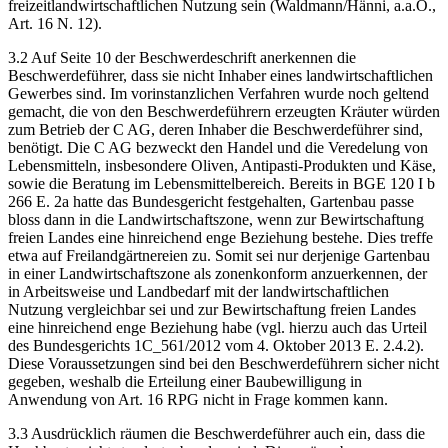
freizeitlandwirtschaftlichen Nutzung sein (Waldmann/Hänni, a.a.O.,
Art. 16 N. 12).
3.2 Auf Seite 10 der Beschwerdeschrift anerkennen die
Beschwerdeführer, dass sie nicht Inhaber eines landwirtschaftlichen
Gewerbes sind. Im vorinstanzlichen Verfahren wurde noch geltend
gemacht, die von den Beschwerdeführern erzeugten Kräuter würden
zum Betrieb der C AG, deren Inhaber die Beschwerdeführer sind,
benötigt. Die C AG bezweckt den Handel und die Veredelung von
Lebensmitteln, insbesondere Oliven, Antipasti-Produkten und Käse,
sowie die Beratung im Lebensmittelbereich. Bereits in BGE 120 I b
266 E. 2a hatte das Bundesgericht festgehalten, Gartenbau passe
bloss dann in die Landwirtschaftszone, wenn zur Bewirtschaftung
freien Landes eine hinreichend enge Beziehung bestehe. Dies treffe
etwa auf Freilandgärtnereien zu. Somit sei nur derjenige Gartenbau
in einer Landwirtschaftszone als zonenkonform anzuerkennen, der
in Arbeitsweise und Landbedarf mit der landwirtschaftlichen
Nutzung vergleichbar sei und zur Bewirtschaftung freien Landes
eine hinreichend enge Beziehung habe (vgl. hierzu auch das Urteil
des Bundesgerichts 1C_561/2012 vom 4. Oktober 2013 E. 2.4.2).
Diese Voraussetzungen sind bei den Beschwerdeführern sicher nicht
gegeben, weshalb die Erteilung einer Baubewilligung in
Anwendung von Art. 16 RPG nicht in Frage kommen kann.
3.3 Ausdrücklich räumen die Beschwerdeführer auch ein, dass die