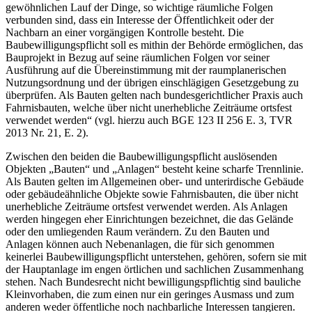
gewöhnlichen Lauf der Dinge, so wichtige räumliche Folgen
verbunden sind, dass ein Interesse der Öffentlichkeit oder der
Nachbarn an einer vorgängigen Kontrolle besteht. Die
Baubewilligungspflicht soll es mithin der Behörde ermöglichen, das
Bauprojekt in Bezug auf seine räumlichen Folgen vor seiner
Ausführung auf die Übereinstimmung mit der raumplanerischen
Nutzungsordnung und der übrigen einschlägigen Gesetzgebung zu
überprüfen. Als Bauten gelten nach bundesgerichtlicher Praxis auch
Fahrnisbauten, welche über nicht unerhebliche Zeiträume ortsfest
verwendet werden“ (vgl. hierzu auch BGE 123 II 256 E. 3, TVR
2013 Nr. 21, E. 2).
Zwischen den beiden die Baubewilligungspflicht auslösenden
Objekten „Bauten“ und „Anlagen“ besteht keine scharfe Trennlinie.
Als Bauten gelten im Allgemeinen ober- und unterirdische Gebäude
oder gebäudeähnliche Objekte sowie Fahrnisbauten, die über nicht
unerhebliche Zeiträume ortsfest verwendet werden. Als Anlagen
werden hingegen eher Einrichtungen bezeichnet, die das Gelände
oder den umliegenden Raum verändern. Zu den Bauten und
Anlagen können auch Nebenanlagen, die für sich genommen
keinerlei Baubewilligungspflicht unterstehen, gehören, sofern sie mit
der Hauptanlage im engen örtlichen und sachlichen Zusammenhang
stehen. Nach Bundesrecht nicht bewilligungspflichtig sind bauliche
Kleinvorhaben, die zum einen nur ein geringes Ausmass und zum
anderen weder öffentliche noch nachbarliche Interessen tangieren.