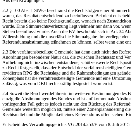
Aus den Erwägungen:
2.2 § 100 Abs. 1 StWG beschränkt die Rechtsfolgen einer Stimmrec
waren, das Resultat entscheidend zu beeinflussen. Bei nicht entschei
Recht besteht also keine Rechtsgrundlage, wonach nach Zustandekom
wurde. Eine Stimmrechtsverletzung liegt vielmehr nur dann vor, wen
Stellen beeinflusst wurde. Auch die BV beschränkt sich in Art. 34 Abs
Willensbildung und die unverfälschte Stimmabgabe. Im vorliegenden F
Referendumsabstimmung teilnehmen zu können, selbst wenn eine entsp
2.3 Die verfahrensbeteiligte Gemeinde hat denn auch nicht das Refe
Anordnungen besonderer Natur dar, die zwischen Rechtssatz und Ver
Aufhebung nicht inzwischen entstandene, schützenswerte Rechtspo
zu Recht festgestellt, dass der Entscheid der verfahrensbeteiligten 
revidierten RPG die Rechtslage und die Rahmenbedingungen geänder
Zonenplans hat die verfahrensbeteiligte Gemeinde auf eine Umzonung 
zulässig, was vom DBU rechtskräftig festgestellt worden ist.
2.4 Soweit die Beschwerdeführerin im weiteren Bestimmungen des BPR
einzig die Abstimmungen des Bundes und ist auf kommunale Abstimm
vorliegenden Fall geht es jedoch nicht um den Rückzug des Referendu
Gemeinde weiterhin möglich ist, mittels einer Zonenplanänderung di
Rechtsmittel und die Möglichkeit eines Referendums offen stehen. Ei
Entscheid des Verwaltungsgerichts VG.2014.253/E vom 8. Juli 2015