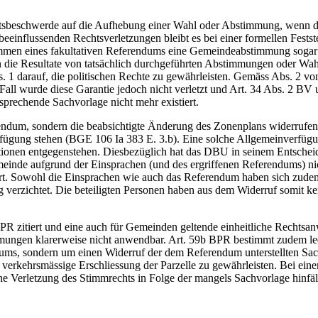
htsbeschwerde auf die Aufhebung einer Wahl oder Abstimmung, wenn d
dbeeinflussenden Rechtsverletzungen bleibt es bei einer formellen Fes
men eines fakultativen Referendums eine Gemeindeabstimmung sogar da
n die Resultate von tatsächlich durchgeführten Abstimmungen oder Wahl
. 1 darauf, die politischen Rechte zu gewährleisten. Gemäss Abs. 2 von
all wurde diese Garantie jedoch nicht verletzt und Art. 34 Abs. 2 BV 
rechende Sachvorlage nicht mehr existiert.
rendum, sondern die beabsichtigte Änderung des Zonenplans widerrufe
fügung stehen (BGE 106 Ia 383 E. 3.b). Eine solche Allgemeinverfügu
sitionen entgegenstehen. Diesbezüglich hat das DBU in seinem Ents
Gemeinde aufgrund der Einsprachen (und des ergriffenen Referendums) n
t. Sowohl die Einsprachen wie auch das Referendum haben sich zudem
verzichtet. Die beteiligten Personen haben aus dem Widerruf somit kein
 zitiert und eine auch für Gemeinden geltende einheitliche Rechtsanw
ungen klarerweise nicht anwendbar. Art. 59b BPR bestimmt zudem led
ms, sondern um einen Widerruf der dem Referendum unterstellten Sachv
e verkehrsmässige Erschliessung der Parzelle zu gewährleisten. Bei e
ne Verletzung des Stimmrechts in Folge der mangels Sachvorlage hinfä