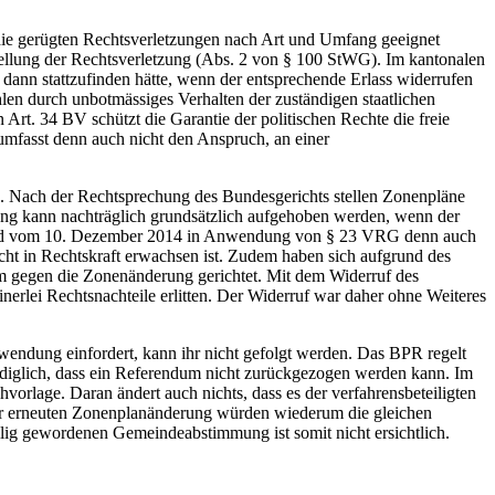
ie gerügten Rechtsverletzungen nach Art und Umfang geeignet
tstellung der Rechtsverletzung (Abs. 2 von § 100 StWG). Im kantonalen
nn stattzufinden hätte, wenn der entsprechende Erlass widerrufen
en durch unbotmässiges Verhalten der zuständigen staatlichen
 Art. 34 BV schützt die Garantie der politischen Rechte die freie
umfasst denn auch nicht den Anspruch, an einer
n. Nach der Rechtsprechung des Bundesgerichts stellen Zonenpläne
ng kann nachträglich grundsätzlich aufgehoben werden, wenn der
cheid vom 10. Dezember 2014 in Anwendung von § 23 VRG denn auch
icht in Rechtskraft erwachsen ist. Zudem haben sich aufgrund des
 gegen die Zonenänderung gerichtet. Mit dem Widerruf des
erlei Rechtsnachteile erlitten. Der Widerruf war daher ohne Weiteres
endung einfordert, kann ihr nicht gefolgt werden. Das BPR regelt
iglich, dass ein Referendum nicht zurückgezogen werden kann. Im
orlage. Daran ändert auch nichts, dass es der verfahrensbeteiligten
iner erneuten Zonenplanänderung würden wiederum die gleichen
llig gewordenen Gemeindeabstimmung ist somit nicht ersichtlich.