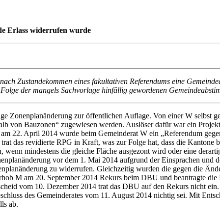
e Erlass widerrufen wurde
 nach Zustandekommen eines fakultativen Referendums eine Gemeindea
n Folge der mangels Sachvorlage hinfällig gewordenen Gemeindeabstimmu
ge Zonenplanänderung zur öffentlichen Auflage. Von einer W selbst geh
alb von Bauzonen“ zugewiesen werden. Auslöser dafür war ein Projek
s am 22. April 2014 wurde beim Gemeinderat W ein „Referendum gegen
rat das revidierte RPG in Kraft, was zur Folge hat, dass die Kantone 
 wenn mindestens die gleiche Fläche ausgezont wird oder eine derarti
nplanänderung vor dem 1. Mai 2014 aufgrund der Einsprachen und des
nplanänderung zu widerrufen. Gleichzeitig wurden die gegen die Än
erhob M am 20. September 2014 Rekurs beim DBU und beantragte die Fe
tscheid vom 10. Dezember 2014 trat das DBU auf den Rekurs nicht ein
r Beschluss des Gemeinderates vom 11. August 2014 nichtig sei. Mit E
ls ab.