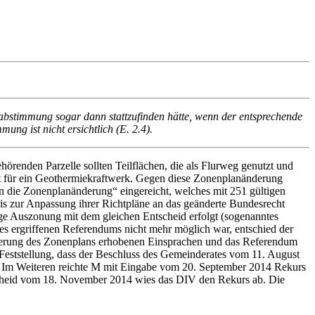
bstimmung sogar dann stattzufinden hätte, wenn der entsprechende
ng ist nicht ersichtlich (E. 2.4).
örenden Parzelle sollten Teilflächen, die als Flurweg genutzt und
t für ein Geothermiekraftwerk. Gegen diese Zonenplanänderung
 die Zonenplanänderung“ eingereicht, welches mit 251 gültigen
bis zur Anpassung ihrer Richtpläne an das geänderte Bundesrecht
ge Auszonung mit dem gleichen Entscheid erfolgt (sogenanntes
 ergriffenen Referendums nicht mehr möglich war, entschied der
derung des Zonenplans erhobenen Einsprachen und das Referendum
ststellung, dass der Beschluss des Gemeinderates vom 11. August
. Im Weiteren reichte M mit Eingabe vom 20. September 2014 Rekurs
ntscheid vom 18. November 2014 wies das DIV den Rekurs ab. Die