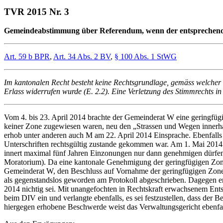
TVR 2015 Nr. 3
Gemeindeabstimmung über Referendum, wenn der entsprechend
Art. 59 b BPR
,
Art. 34 Abs. 2 BV
,
§ 100 Abs. 1 StWG
Im kantonalen Recht besteht keine Rechtsgrundlage, gemäss welcher
Erlass widerrufen wurde (E. 2.2). Eine Verletzung des Stimmrechts i
Vom 4. bis 23. April 2014 brachte der Gemeinderat W eine geringfügi
keiner Zone zugewiesen waren, neu den „Strassen und Wegen innerh
erhob unter anderen auch M am 22. April 2014 Einsprache. Ebenfall
Unterschriften rechtsgültig zustande gekommen war. Am 1. Mai 2014 t
innert maximal fünf Jahren Einzonungen nur dann genehmigen dürfen,
Moratorium). Da eine kantonale Genehmigung der geringfügigen Zone
Gemeinderat W, den Beschluss auf Vornahme der geringfügigen Zone
als gegenstandslos geworden am Protokoll abgeschrieben. Dagegen 
2014 nichtig sei. Mit unangefochten in Rechtskraft erwachsenem En
beim DIV ein und verlangte ebenfalls, es sei festzustellen, dass de
hiergegen erhobene Beschwerde weist das Verwaltungsgericht ebenfal