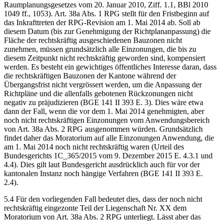
Raumplanungsgesetzes vom 20. Januar 2010, Ziff. 1.1, BBl 2010
1049 ff., 1053). Art. 38a Abs. 1 RPG stellt für den Fristbeginn auf
das Inkrafttreten der RPG-Revision am 1. Mai 2014 ab. Soll ab
diesem Datum (bis zur Genehmigung der Richtplananpassung) die
Fläche der rechtskräftig ausgeschiedenen Bauzonen nicht
zunehmen, müssen grundsätzlich alle Einzonungen, die bis zu
diesem Zeitpunkt nicht rechtskräftig geworden sind, kompensiert
werden. Es besteht ein gewichtiges öffentliches Interesse daran, dass
die rechtskräftigen Bauzonen der Kantone während der
Übergangsfrist nicht vergrössert werden, um die Anpassung der
Richtpläne und die allenfalls gebotenen Rückzonungen nicht
negativ zu präjudizieren (BGE 141 II 393 E. 3). Dies wäre etwa
dann der Fall, wenn die vor dem 1. Mai 2014 genehmigten, aber
noch nicht rechtskräftigen Einzonungen vom Anwendungsbereich
von Art. 38a Abs. 2 RPG ausgenommen würden. Grundsätzlich
findet daher das Moratorium auf alle Einzonungen Anwendung, die
am 1. Mai 2014 noch nicht rechtskräftig waren (Urteil des
Bundesgerichts 1C_365/2015 vom 9. Dezember 2015 E. 4.3.1 und
4.4). Dies gilt laut Bundesgericht ausdrücklich auch für vor der
kantonalen Instanz noch hängige Verfahren (BGE 141 II 393 E.
2.4).
5.4 Für den vorliegenden Fall bedeutet dies, dass der noch nicht
rechtskräftig eingezonte Teil der Liegenschaft Nr. XX dem
Moratorium von Art. 38a Abs. 2 RPG unterliegt. Lässt aber das