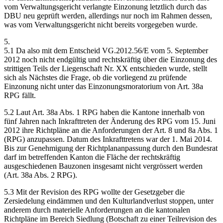
vom Verwaltungsgericht verlangte Einzonung letztlich durch das
DBU neu geprüft werden, allerdings nur noch im Rahmen dessen,
was vom Verwaltungsgericht nicht bereits vorgegeben wurde.
5.
5.1 Da also mit dem Entscheid VG.2012.56/E vom 5. September
2012 noch nicht endgültig und rechtskräftig über die Einzonung des
strittigen Teils der Liegenschaft Nr. XX entschieden wurde, stellt
sich als Nächstes die Frage, ob die vorliegend zu prüfende
Einzonung nicht unter das Einzonungsmoratorium von Art. 38a
RPG fällt.
5.2 Laut Art. 38a Abs. 1 RPG haben die Kantone innerhalb von
fünf Jahren nach Inkrafttreten der Änderung des RPG vom 15. Juni
2012 ihre Richtpläne an die Anforderungen der Art. 8 und 8a Abs. 1
(RPG) anzupassen. Datum des Inkrafttretens war der 1. Mai 2014.
Bis zur Genehmigung der Richtplananpassung durch den Bundesrat
darf im betreffenden Kanton die Fläche der rechtskräftig
ausgeschiedenen Bauzonen insgesamt nicht vergrössert werden
(Art. 38a Abs. 2 RPG).
5.3 Mit der Revision des RPG wollte der Gesetzgeber die
Zersiedelung eindämmen und den Kulturlandverlust stoppen, unter
anderem durch materielle Anforderungen an die kantonalen
Richtpläne im Bereich Siedlung (Botschaft zu einer Teilrevision des