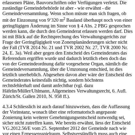
erlassenen Pläne, Bauvorschriften oder Verfügungen verletzt. Die
zuständige Gemeindebehörde ist aber - wie erwähnt - die
Gemeindeversammlung. Wenn schon müsste man sich fragen, ob
2
mit der Einzonung von 9‘320 m
Bauland überhaupt noch von einer
geringfügigen Änderung im Sinne von § 4 Abs. 2 PBG gesprochen
werden kann, die durch den Gemeinderat erlassen werden darf. Dies
ist mit Blick auf die Rechtsprechung des Verwaltungsgerichts zur
Frage der Geringfügigkeit von Zonenplanänderungen sicher nicht
der Fall (TVR 2014 Nr. 21 und TVR 2002 Nr. 27, TVR 2000 Nr.
24, E. 3a). Weil aber gegen den Entscheid des Gemeinderates das
Referendum ergriffen wurde und dadurch letztlich eben doch das
von der Gemeindeordnung dafür vorgesehene Organ, nämlich die
Gemeindeversammlung, über die Umzonung entschied, ist dies
letztlich unerheblich. Abgesehen davon aber wäre der Entscheid des
Gemeinderates keinesfalls nichtig, sondern höchstens
rechtsfehlerhaft und damit anfechtbar (vgl. dazu
Häfelin/Müller/Uhlmann, Allgemeines Verwaltungsrecht, 6. Aufl.
Zürich/St. Gallen 2010, N. 958 ff.).
4.3.4 Schliesslich ist auch darauf hinzuweisen, dass die Auffassung
der Vor­instanz, wonach über eine reformatorisch angepasste
Zonierung kein weiterer Genehmigungsentscheid notwendig sei,
sicher nicht zutreffen kann. Wie bereits erwähnt, liess der Entscheid
VG.2012.56/E vom 25. September 2012 der Gemeinde nach wie
vor einen Ermessensspielraum. Selbstverständlich muss auch eine