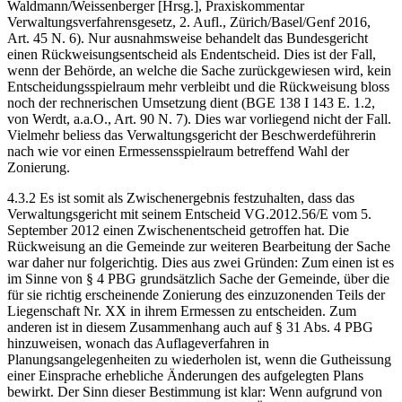
Waldmann/Weissenberger [Hrsg.], Praxiskommentar
Verwaltungsverfahrensgesetz, 2. Aufl., Zürich/Basel/Genf 2016,
Art. 45 N. 6). Nur ausnahmsweise behandelt das Bundesgericht
einen Rückweisungsentscheid als Endentscheid. Dies ist der Fall,
wenn der Behörde, an welche die Sache zurückgewiesen wird, kein
Entscheidungsspielraum mehr verbleibt und die Rückweisung bloss
noch der rechnerischen Umsetzung dient (BGE 138 I 143 E. 1.2,
von Werdt, a.a.O., Art. 90 N. 7). Dies war vorliegend nicht der Fall.
Vielmehr beliess das Verwaltungsgericht der Beschwerdeführerin
nach wie vor einen Ermessensspielraum betreffend Wahl der
Zonierung.
4.3.2 Es ist somit als Zwischenergebnis festzuhalten, dass das
Verwaltungsgericht mit seinem Entscheid VG.2012.56/E vom 5.
September 2012 einen Zwischenentscheid getroffen hat. Die
Rückweisung an die Gemeinde zur weiteren Bearbeitung der Sache
war daher nur folgerichtig. Dies aus zwei Gründen: Zum einen ist es
im Sinne von § 4 PBG grundsätzlich Sache der Gemeinde, über die
für sie richtig erscheinende Zonierung des einzuzonenden Teils der
Liegenschaft Nr. XX in ihrem Ermessen zu entscheiden. Zum
anderen ist in diesem Zusammenhang auch auf § 31 Abs. 4 PBG
hinzuweisen, wonach das Auflageverfahren in
Planungsangelegenheiten zu wiederholen ist, wenn die Gutheissung
einer Einsprache erhebliche Änderungen des aufgelegten Plans
bewirkt. Der Sinn dieser Bestimmung ist klar: Wenn aufgrund von