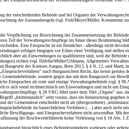
ung der entscheidenden Behörde und bei Organen der Verwaltungsrecht
eachtung der Ausstandsregeln (vgl. Fedi/Meyer/Müller, Kommentar zu
d die Verpflichtung zur Bezeichnung der Zusammensetzung der Behörde 
ahren Teil der Verwaltungsrechtspflege im Sinne dieser Bestimmung bild
cheiden. Eine Einsprache ist ein förmliches - allerdings nicht devolut
dungen erfolgen hingegen vor Erlass einer Verfügung und stellen ein
htlich aber als Einwendungen zu qualifizieren sind, weil die Behörde 
endungen) richten (vgl. Häfelin/Müller/Uhlmann, Allgemeines Verwaltun
m Baugesetz des Kantons Aargau, Bern 2013, § 4 N. 12, und Marti, in
„Einspracheverfahren" nach thurgauischem Recht, das heisst gemäss d
te Gemeindebehörde, sondern gegen das mit dem Baugesuch zur Bewilli
iche Einsprachen als erste und einzige Verwaltungsbehörde (vgl. § 9
lt es sich somit rechtstechnisch um Einwendungen und nicht um Einsp
waltungsrechtspflege. § 28 VRG führt unter dem Titel „Organe" aus, da
Begriff „letztinstanzlich" setzt voraus, dass ein Instanzenzug gegeben
 und der Gemeinderat entscheidet nicht als (übergeordnete) „letztinst
d Einsprachebehörde im baurechtlichen Verfahren (…) aber auch nicht 
htliche Bewilligungs- und Einspracheverfahren nicht anwendbar. Mit d
Auffassung der Beschwerdeführerin keine Verletzung von § 18 Abs. 1 Z
sstandsgrund hinsichtlich eines Behördenmitglieds vorliegen oder gelten