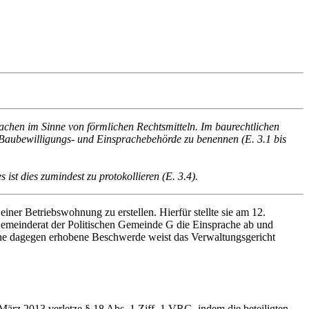
chen im Sinne von förmlichen Rechtsmitteln. Im baurechtlichen
Baubewilligungs- und Einsprachebehörde zu benennen (E. 3.1 bis
 ist dies zumindest zu protokollieren (E. 3.4).
ner Betriebswohnung zu erstellen. Hierfür stellte sie am 12.
emeinderat der Politischen Gemeinde G die Einsprache ab und
ne dagegen erhobene Beschwerde weist das Verwaltungsgericht
März 2013 verletze § 18 Abs. 1 Ziff. 1 VRG, indem die beteiligten