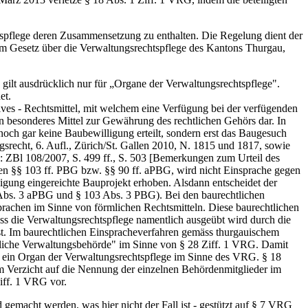
spflege deren Zusammensetzung zu enthalten. Die Regelung dient der
m Gesetz über die Verwaltungsrechtspflege des Kantons Thurgau,
gilt ausdrücklich nur für „Organe der Verwaltungsrechtspflege".
et.
ives - Rechtsmittel, mit welchem eine Verfügung bei der verfügenden
 besonderes Mittel zur Gewährung des rechtlichen Gehörs dar. In
noch gar keine Baubewilligung erteilt, sondern erst das Baugesuch
gsrecht, 6. Aufl., Zürich/St. Gallen 2010, N. 1815 und 1817, sowie
: ZBl 108/2007, S. 499 ff., S. 503 [Bemerkungen zum Urteil des
en §§ 103 ff. PBG bzw. §§ 90 ff. aPBG, wird nicht Einsprache gegen
gung eingereichte Bauprojekt erhoben. Alsdann entscheidet der
0 Abs. 3 aPBG und § 103 Abs. 3 PBG). Bei den baurechtlichen
rachen im Sinne von förmlichen Rechtsmitteln. Diese baurechtlichen
ss die Verwaltungsrechtspflege namentlich ausgeübt wird durch die
 ist. Im baurechtlichen Einspracheverfahren gemäss thurgauischem
anzliche Verwaltungsbehörde" im Sinne von § 28 Ziff. 1 VRG. Damit
um ein Organ der Verwaltungsrechtspflege im Sinne des VRG. § 18
em Verzicht auf die Nennung der einzelnen Behördenmitglieder im
iff. 1 VRG vor.
d gemacht werden, was hier nicht der Fall ist - gestützt auf § 7 VRG