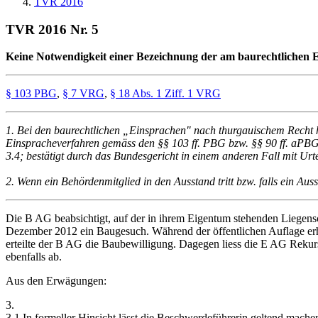
TVR 2016
TVR 2016 Nr. 5
Keine Notwendigkeit einer Bezeichnung der am baurechtlichen 
§ 103 PBG
,
§ 7 VRG
,
§ 18 Abs. 1 Ziff. 1 VRG
1. Bei den baurechtlichen „Einsprachen" nach thurgauischem Recht h
Einspracheverfahren gemäss den §§ 103 ff. PBG bzw. §§ 90 ff. aPB
3.4; bestätigt durch das Bundesgericht in einem anderen Fall mit Ur
2. Wenn ein Behördenmitglied in den Ausstand tritt bzw. falls ein Ausst
Die B AG beabsichtigt, auf der in ihrem Eigentum stehenden Liegensc
Dezember 2012 ein Baugesuch. Während der öffentlichen Auflage er
erteilte der B AG die Baubewilligung. Dagegen liess die E AG Rek
ebenfalls ab.
Aus den Erwägungen:
3.
3.1 In formeller Hinsicht lässt die Beschwerdeführerin geltend mache