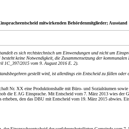
Einspracheentscheid mitwirkenden Behördenmitglieder; Ausstand
andelt es sich rechtstechnisch um Einwendungen und nicht um Einspra
G besteht keine Notwendigkeit, die Zusammensetzung der kommunalen 
teil 1C_397/2015 vom 9. August 2016 E. 2).
andsbegehren gestellt wird, ist allerdings ein Entscheid zu fällen oder es
haft Nr. XX eine Produktionshalle mit Büro- und Sozialräumen sowie ei
hob die E AG Einsprache. Mit Entscheid vom 7. März 2013 wies der G
urs erheben, den das DBU mit Entscheid vom 19. März 2015 abwies. Ei
n, der Einspracheentscheid der verfahrensbeteiligten Gemeinde vom 7. 