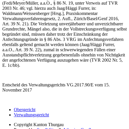
(Fedi/Meyer/Müller, a.a.O., § 86 N. 19, unter Verweis auf TVR
2003 Nr. 46; vgl. hierzu auch Jaag/Häggi Furrer, in:
Waldmann/Weissenberger [Hrsg.], Praxiskommentar
Verwaltungsverfahrensgesetz, 2. Aufl., Zürich/Basel/Genf 2016,
Art. 39 N. 21). Die Verletzung unverjährbarer und unverzichtbarer
Grundrechte, Mängel also, die in der Vollstreckungsverfügung selbst
begründet sind, müssen daher trotz der Einschränkung der
Anfechtungsgründe in § 86 Abs. 3 VRG im Anfechtungsverfahren
ebenfalls geltend gemacht werden können (Jaag/Häggi Furrer,
a.a.O., Art. 39 N. 22), zumal in schwerwiegenden Fällen einer
Ausstandspflichtverletzung gegebenenfalls ohnehin von Nichtigkeit
der angefochtenen Verfügung auszugehen wäre (TVR 2002 Nr. 5,
E. 1c/bb).
Entscheid des Verwaltungsgerichts VG.2017.90/E vom 15.
November 2017
Obergericht
Verwaltungsgericht
Copyright
Kanton Thurgau