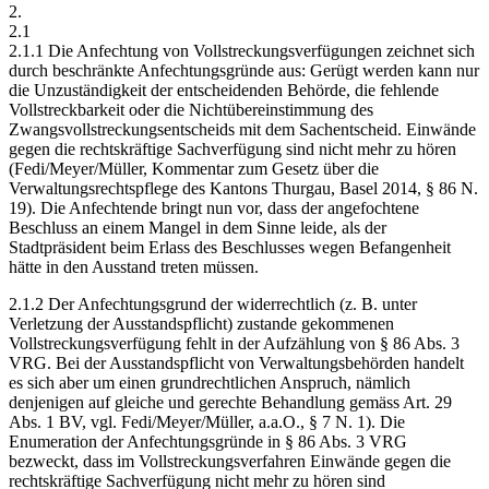
2.
2.1
2.1.1 Die Anfechtung von Vollstreckungsverfügungen zeichnet sich
durch beschränkte Anfechtungsgründe aus: Gerügt werden kann nur
die Unzuständigkeit der entscheidenden Behörde, die fehlende
Vollstreckbarkeit oder die Nichtübereinstimmung des
Zwangsvollstreckungsentscheids mit dem Sachentscheid. Einwände
gegen die rechtskräftige Sachverfügung sind nicht mehr zu hören
(Fedi/Meyer/Müller, Kommentar zum Gesetz über die
Verwaltungsrechtspflege des Kantons Thurgau, Basel 2014, § 86 N.
19). Die Anfechtende bringt nun vor, dass der angefochtene
Beschluss an einem Mangel in dem Sinne leide, als der
Stadtpräsident beim Erlass des Beschlusses wegen Befangenheit
hätte in den Ausstand treten müssen.
2.1.2 Der Anfechtungsgrund der widerrechtlich (z. B. unter
Verletzung der Ausstandspflicht) zustande gekommenen
Vollstreckungsverfügung fehlt in der Aufzählung von § 86 Abs. 3
VRG. Bei der Ausstandspflicht von Verwaltungsbehörden handelt
es sich aber um einen grundrechtlichen Anspruch, nämlich
denjenigen auf gleiche und gerechte Behandlung gemäss Art. 29
Abs. 1 BV, vgl. Fedi/Meyer/Müller, a.a.O., § 7 N. 1). Die
Enumeration der Anfechtungsgründe in § 86 Abs. 3 VRG
bezweckt, dass im Vollstreckungsverfahren Einwände gegen die
rechtskräftige Sachverfügung nicht mehr zu hören sind