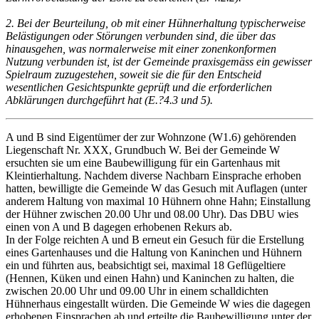
2. Bei der Beurteilung, ob mit einer Hühnerhaltung typischerweise
Belästigungen oder Störungen verbunden sind, die über das
hinausgehen, was normalerweise mit einer zonenkonformen
Nutzung verbunden ist, ist der Gemeinde praxisgemäss ein gewisser
Spielraum zuzugestehen, soweit sie die für den Entscheid
wesentlichen Gesichtspunkte geprüft und die erforderlichen
Abklärungen durchgeführt hat (E.?4.3 und 5).
A und B sind Eigentümer der zur Wohnzone (W1.6) gehörenden
Liegenschaft Nr. XXX, Grundbuch W. Bei der Gemeinde W
ersuchten sie um eine Baubewilligung für ein Gartenhaus mit
Kleintierhaltung. Nachdem diverse Nachbarn Einsprache erhoben
hatten, bewilligte die Gemeinde W das Gesuch mit Auflagen (unter
anderem Haltung von maximal 10 Hühnern ohne Hahn; Einstallung
der Hühner zwischen 20.00 Uhr und 08.00 Uhr). Das DBU wies
einen von A und B dagegen erhobenen Rekurs ab.
In der Folge reichten A und B erneut ein Gesuch für die Erstellung
eines Gartenhauses und die Haltung von Kaninchen und Hühnern
ein und führten aus, beabsichtigt sei, maximal 18 Geflügeltiere
(Hennen, Küken und einen Hahn) und Kaninchen zu halten, die
zwischen 20.00 Uhr und 09.00 Uhr in einem schalldichten
Hühnerhaus eingestallt würden. Die Gemeinde W wies die dagegen
erhobenen Einsprachen ab und erteilte die Baubewilligung unter der