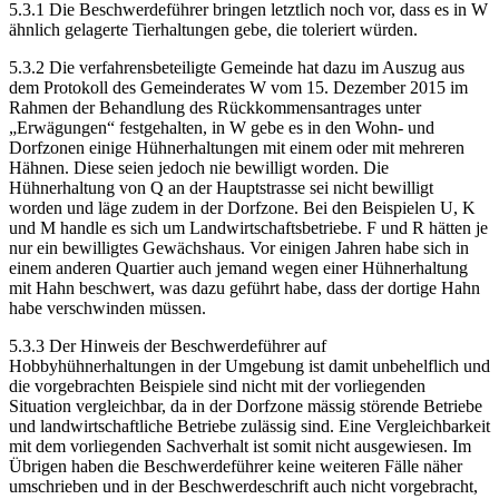
5.3.1 Die Beschwerdeführer bringen letztlich noch vor, dass es in W
ähnlich gelagerte Tierhaltungen gebe, die toleriert würden.
5.3.2 Die verfahrensbeteiligte Gemeinde hat dazu im Auszug aus
dem Protokoll des Gemeinderates W vom 15. Dezember 2015 im
Rahmen der Behandlung des Rückkommensantrages unter
„Erwägungen“ festgehalten, in W gebe es in den Wohn- und
Dorfzonen einige Hühnerhaltungen mit einem oder mit mehreren
Hähnen. Diese seien jedoch nie bewilligt worden. Die
Hühnerhaltung von Q an der Hauptstrasse sei nicht bewilligt
worden und läge zudem in der Dorfzone. Bei den Beispielen U, K
und M handle es sich um Landwirtschaftsbetriebe. F und R hätten je
nur ein bewilligtes Gewächshaus. Vor einigen Jahren habe sich in
einem anderen Quartier auch jemand wegen einer Hühnerhaltung
mit Hahn beschwert, was dazu geführt habe, dass der dortige Hahn
habe verschwinden müssen.
5.3.3 Der Hinweis der Beschwerdeführer auf
Hobbyhühnerhaltungen in der Umgebung ist damit unbehelflich und
die vorgebrachten Beispiele sind nicht mit der vorliegenden
Situation vergleichbar, da in der Dorfzone mässig störende Betriebe
und landwirtschaftliche Betriebe zulässig sind. Eine Vergleichbarkeit
mit dem vorliegenden Sachverhalt ist somit nicht ausgewiesen. Im
Übrigen haben die Beschwerdeführer keine weiteren Fälle näher
umschrieben und in der Beschwerdeschrift auch nicht vorgebracht,