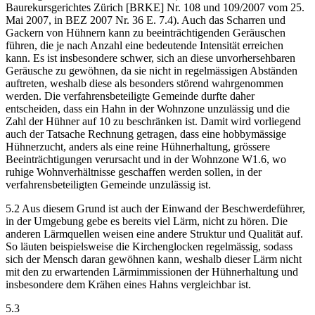
Baurekursgerichtes Zürich [BRKE] Nr. 108 und 109/2007 vom 25.
Mai 2007, in BEZ 2007 Nr. 36 E. 7.4). Auch das Scharren und
Gackern von Hühnern kann zu beeinträchtigenden Geräuschen
führen, die je nach Anzahl eine bedeutende Intensität erreichen
kann. Es ist insbesondere schwer, sich an diese unvorhersehbaren
Geräusche zu gewöhnen, da sie nicht in regelmässigen Abständen
auftreten, weshalb diese als besonders störend wahrgenommen
werden. Die verfahrensbeteiligte Gemeinde durfte daher
entscheiden, dass ein Hahn in der Wohnzone unzulässig und die
Zahl der Hühner auf 10 zu beschränken ist. Damit wird vorliegend
auch der Tatsache Rechnung getragen, dass eine hobbymässige
Hühnerzucht, anders als eine reine Hühnerhaltung, grössere
Beeinträchtigungen verursacht und in der Wohnzone W1.6, wo
ruhige Wohnverhältnisse geschaffen werden sollen, in der
verfahrensbeteiligten Gemeinde unzulässig ist.
5.2 Aus diesem Grund ist auch der Einwand der Beschwerdeführer,
in der Umgebung gebe es bereits viel Lärm, nicht zu hören. Die
anderen Lärmquellen weisen eine andere Struktur und Qualität auf.
So läuten beispielsweise die Kirchenglocken regelmässig, sodass
sich der Mensch daran gewöhnen kann, weshalb dieser Lärm nicht
mit den zu erwartenden Lärmimmissionen der Hühnerhaltung und
insbesondere dem Krähen eines Hahns vergleichbar ist.
5.3