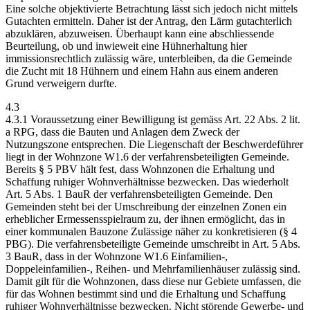
Eine solche objektivierte Betrachtung lässt sich jedoch nicht mittels
Gutachten ermitteln. Daher ist der Antrag, den Lärm gutachterlich
abzuklären, abzuweisen. Überhaupt kann eine abschliessende
Beurteilung, ob und inwieweit eine Hühnerhaltung hier
immissionsrechtlich zulässig wäre, unterbleiben, da die Gemeinde
die Zucht mit 18 Hühnern und einem Hahn aus einem anderen
Grund verweigern durfte.
4.3
4.3.1 Voraussetzung einer Bewilligung ist gemäss Art. 22 Abs. 2 lit.
a RPG, dass die Bauten und Anlagen dem Zweck der
Nutzungszone entsprechen. Die Liegenschaft der Beschwerdeführer
liegt in der Wohnzone W1.6 der verfahrensbeteiligten Gemeinde.
Bereits § 5 PBV hält fest, dass Wohnzonen die Erhaltung und
Schaffung ruhiger Wohnverhältnisse bezwecken. Das wiederholt
Art. 5 Abs. 1 BauR der verfahrensbeteiligten Gemeinde. Den
Gemeinden steht bei der Umschreibung der einzelnen Zonen ein
erheblicher Ermessensspielraum zu, der ihnen ermöglicht, das in
einer kommunalen Bauzone Zulässige näher zu konkretisieren (§ 4
PBG). Die verfahrensbeteiligte Gemeinde umschreibt in Art. 5 Abs.
3 BauR, dass in der Wohnzone W1.6 Einfamilien-,
Doppeleinfamilien-, Reihen- und Mehrfamilienhäuser zulässig sind.
Damit gilt für die Wohnzonen, dass diese nur Gebiete umfassen, die
für das Wohnen bestimmt sind und die Erhaltung und Schaffung
ruhiger Wohnverhältnisse bezwecken. Nicht störende Gewerbe- und