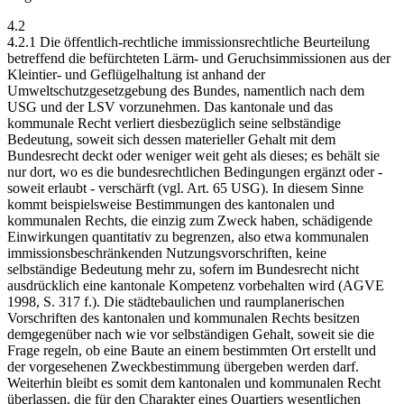
4.2
4.2.1 Die öffentlich-rechtliche immissionsrechtliche Beurteilung
betreffend die befürchteten Lärm- und Geruchsimmissionen aus der
Kleintier- und Geflügelhaltung ist anhand der
Umweltschutzgesetzgebung des Bundes, namentlich nach dem
USG und der LSV vorzunehmen. Das kantonale und das
kommunale Recht verliert diesbezüglich seine selbständige
Bedeutung, soweit sich dessen materieller Gehalt mit dem
Bundesrecht deckt oder weniger weit geht als dieses; es behält sie
nur dort, wo es die bundesrechtlichen Bedingungen ergänzt oder -
soweit erlaubt - verschärft (vgl. Art. 65 USG). In diesem Sinne
kommt beispielsweise Bestimmungen des kantonalen und
kommunalen Rechts, die einzig zum Zweck haben, schädigende
Einwirkungen quantitativ zu begrenzen, also etwa kommunalen
immissionsbeschränkenden Nutzungsvorschriften, keine
selbständige Bedeutung mehr zu, sofern im Bundesrecht nicht
ausdrücklich eine kantonale Kompetenz vorbehalten wird (AGVE
1998, S. 317 f.). Die städtebaulichen und raumplanerischen
Vorschriften des kantonalen und kommunalen Rechts besitzen
demgegenüber nach wie vor selbständigen Gehalt, soweit sie die
Frage regeln, ob eine Baute an einem bestimmten Ort erstellt und
der vorgesehenen Zweckbestimmung übergeben werden darf.
Weiterhin bleibt es somit dem kantonalen und kommunalen Recht
überlassen, die für den Charakter eines Quartiers wesentlichen