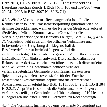
Bern 2013, § 15 N. 80; AGVE 2012 S. 122; Entscheid des
Baurekursgerichtes Zürich [BRKE] Nrn. 108 und 109/2007 vom
25. Mai 2007, in BEZ 2007 Nr. 36 E. 7.1).
4.3.3 Wie die Vorinstanz mit Recht angemerkt hat, übt die
Rekursinstanz bei der Ermessensüberprüfung grundsätzlich eine
gewisse Zurückhaltung, wenn es die Natur der Streitsache gebietet
(Fedi/Meyer/Müller, Kommentar zum Gesetz über die
Verwaltungsrechtspflege des Kantons Thurgau, Basel 2014, § 47 N.
7). Vorliegend geht es darum, die örtlichen Verhältnisse und
insbesondere die Umgebung der Liegenschaft der
Beschwerdeführer zu berücksichtigen, wobei die
verfahrensbeteiligte Gemeinde eine grössere Vertrautheit mit den
tatsächlichen Verhältnissen aufweist. Diese Zurückhaltung der
Rekursinstanz darf zwar nicht dazu führen, dass sich diese auf eine
reine Willkürprüfung beschränkt, dennoch wird der
verfahrensbeteiligten Gemeinde praxisgemäss ein gewisser
Spielraum zugestanden, soweit sie die für den Entscheid
wesentlichen Gesichtspunkte geprüft und die erforderlichen
Abklärungen durchgeführt hat (BGE 131 II 680 E. 2.3.2; 135 II 384
E. 2.2.2). Zu prüfen ist somit, ob die Vorinstanz die Auflagen der
verfahrensbeteiligten Gemeinde, die Hühnerhaltung auf 10 Hennen
zu begrenzen und einen Hahn zu verbieten, zu Recht bestätigte.
4.3.4 Die Vorinstanz hielt fest, ob eine bestimmte Nutzungsart aus