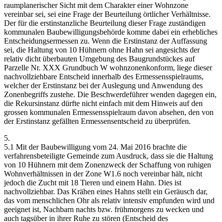
raumplanerischer Sicht mit dem Charakter einer Wohnzone
vereinbar sei, sei eine Frage der Beurteilung örtlicher Verhältnisse.
Der für die erstinstanzliche Beurteilung dieser Frage zuständigen
kommunalen Baubewilligungsbehörde komme dabei ein erhebliches
Entscheidungsermessen zu. Wenn die Erstinstanz der Auffassung
sei, die Haltung von 10 Hühnern ohne Hahn sei angesichts der
relativ dicht überbauten Umgebung des Baugrundstückes auf
Parzelle Nr. XXX Grundbuch W wohnzonenkonform, liege dieser
nachvollziehbare Entscheid innerhalb des Ermessensspielraums,
welcher der Erstinstanz bei der Auslegung und Anwendung des
Zonenbegriffs zustehe. Die Beschwerdeführer wenden dagegen ein,
die Rekursinstanz dürfte nicht einfach mit dem Hinweis auf den
grossen kommunalen Ermessensspielraum davon absehen, den von
der Erstinstanz gefällten Ermessensentscheid zu überprüfen.
5.
5.1 Mit der Baubewilligung vom 24. Mai 2016 brachte die
verfahrensbeteiligte Gemeinde zum Ausdruck, dass sie die Haltung
von 10 Hühnern mit dem Zonenzweck der Schaffung von ruhigen
Wohnverhältnissen in der Zone W1.6 noch vereinbar hält, nicht
jedoch die Zucht mit 18 Tieren und einem Hahn. Dies ist
nachvollziehbar. Das Krähen eines Hahns stellt ein Geräusch dar,
das vom menschlichen Ohr als relativ intensiv empfunden wird und
geeignet ist, Nachbarn nachts bzw. frühmorgens zu wecken und
auch tagsüber in ihrer Ruhe zu stören (Entscheid des