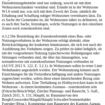
Dienstleistungsbetriebe sind nur zulässig, soweit sie mit dem
Wohnzonencharakter vereinbar sind. Erlaubt ist in der Wohnzone
W1.6 somit nur, was sich mit dem Zweck der Zone, nämlich die
Erhaltung und Schaffung ruhiger Wohnzonen vereinbaren lässt. Da
es Sache der Gemeinden ist, die Wohnzonen näher zu definieren, ist
es auch ihre Sache, festzulegen, welche Nutzungen in den einzelnen
Zonen noch zonenkonform sind.
4.3.2 Die Beurteilung der Zonenkonformität eines Bau- oder
Nutzungsvorhabens in der Wohnzone erfolgt abstrakt, ohne
Berücksichtigung der konkreten Immissionen, die sich erst nach der
Ausführung des Vorhabens zeigen. Zu prüfen ist dabei lediglich, ob
mit der vorgesehenen Nutzung typischerweise Belästigungen oder
Störungen verbunden sind, die über das hinausgehen, was
normalerweise mit zonenkonformen Nutzungen verbunden ist
(AGVE 2012 S. 122, E. 3.2.1). In Wohnzonen sollen in erster Linie
Wohnbauten angesiedelt werden. Der Wohnnutzung können auch
Einrichtungen für die Freizeitbeschäftigung und andere Nutzungen
zugerechnet werden, sofern diese einen hinreichenden Bezug zum
Wohnen aufweisen. Eine Tierhaltung zu Hobbyzwecken kann in der
Wohnzone - in einem bestimmten Ausmass - zonenkonform sein
(Fritzsche/Bösch/Wipf, Zürcher Planungs- und Baurecht, 5. Aufl.,
Zürich 2011, S. 131; Häuptli, in: Baumann/van den
Bergh/Gossweiler/Häuptli/Häuptli Schwaller/Sommerhalder
Forestier [Hrsg.], Kommentar zum Baugesetz des Kantons Aargau,