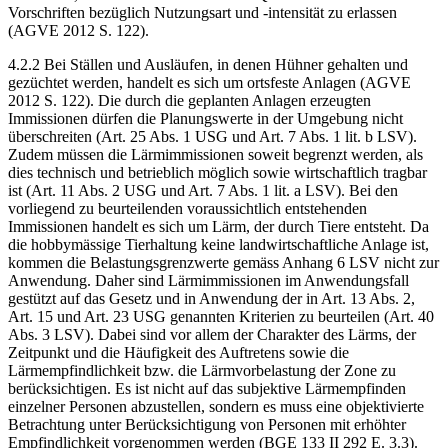
Vorschriften bezüglich Nutzungsart und -intensität zu erlassen
(AGVE 2012 S. 122).
4.2.2 Bei Ställen und Ausläufen, in denen Hühner gehalten und
gezüchtet werden, handelt es sich um ortsfeste Anlagen (AGVE
2012 S. 122). Die durch die geplanten Anlagen erzeugten
Immissionen dürfen die Planungswerte in der Umgebung nicht
überschreiten (Art. 25 Abs. 1 USG und Art. 7 Abs. 1 lit. b LSV).
Zudem müssen die Lärmimmissionen soweit begrenzt werden, als
dies technisch und betrieblich möglich sowie wirtschaftlich tragbar
ist (Art. 11 Abs. 2 USG und Art. 7 Abs. 1 lit. a LSV). Bei den
vorliegend zu beurteilenden voraussichtlich entstehenden
Immissionen handelt es sich um Lärm, der durch Tiere entsteht. Da
die hobbymässige Tierhaltung keine landwirtschaftliche Anlage ist,
kommen die Belastungsgrenzwerte gemäss Anhang 6 LSV nicht zur
Anwendung. Daher sind Lärmimmissionen im Anwendungsfall
gestützt auf das Gesetz und in Anwendung der in Art. 13 Abs. 2,
Art. 15 und Art. 23 USG genannten Kriterien zu beurteilen (Art. 40
Abs. 3 LSV). Dabei sind vor allem der Charakter des Lärms, der
Zeitpunkt und die Häufigkeit des Auftretens sowie die
Lärmempfindlichkeit bzw. die Lärmvorbelastung der Zone zu
berücksichtigen. Es ist nicht auf das subjektive Lärmempfinden
einzelner Personen abzustellen, sondern es muss eine objektivierte
Betrachtung unter Berücksichtigung von Personen mit erhöhter
Empfindlichkeit vorgenommen werden (BGE 133 II 292 E. 3.3).