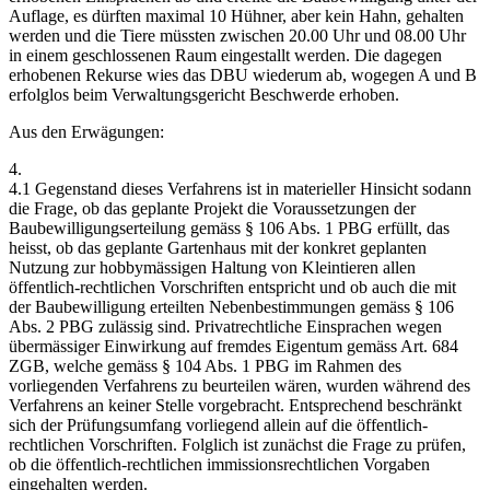
Auflage, es dürften maximal 10 Hühner, aber kein Hahn, gehalten
werden und die Tiere müssten zwischen 20.00 Uhr und 08.00 Uhr
in einem geschlossenen Raum eingestallt werden. Die dagegen
erhobenen Rekurse wies das DBU wiederum ab, wogegen A und B
erfolglos beim Verwaltungsgericht Beschwerde erhoben.
Aus den Erwägungen:
4.
4.1 Gegenstand dieses Verfahrens ist in materieller Hinsicht sodann
die Frage, ob das geplante Projekt die Voraussetzungen der
Baubewilligungserteilung gemäss § 106 Abs. 1 PBG erfüllt, das
heisst, ob das geplante Gartenhaus mit der konkret geplanten
Nutzung zur hobbymässigen Haltung von Kleintieren allen
öffentlich-rechtlichen Vorschriften entspricht und ob auch die mit
der Baubewilligung erteilten Nebenbestimmungen gemäss § 106
Abs. 2 PBG zulässig sind. Privatrechtliche Einsprachen wegen
übermässiger Einwirkung auf fremdes Eigentum gemäss Art. 684
ZGB, welche gemäss § 104 Abs. 1 PBG im Rahmen des
vorliegenden Verfahrens zu beurteilen wären, wurden während des
Verfahrens an keiner Stelle vorgebracht. Entsprechend beschränkt
sich der Prüfungsumfang vorliegend allein auf die öffentlich-
rechtlichen Vorschriften. Folglich ist zunächst die Frage zu prüfen,
ob die öffentlich-rechtlichen immissionsrechtlichen Vorgaben
eingehalten werden.