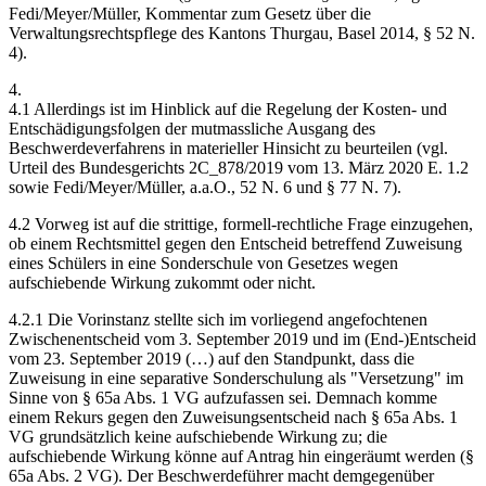
Fedi/Meyer/Müller, Kommentar zum Gesetz über die
Verwaltungsrechtspflege des Kantons Thurgau, Basel 2014, § 52 N.
4).
4.
4.1 Allerdings ist im Hinblick auf die Regelung der Kosten- und
Entschädigungsfolgen der mutmassliche Ausgang des
Beschwerdeverfahrens in materieller Hinsicht zu beurteilen (vgl.
Urteil des Bundesgerichts 2C_878/2019 vom 13. März 2020 E. 1.2
sowie Fedi/Meyer/Müller, a.a.O., 52 N. 6 und § 77 N. 7).
4.2 Vorweg ist auf die strittige, formell-rechtliche Frage einzugehen,
ob einem Rechtsmittel gegen den Entscheid betreffend Zuweisung
eines Schülers in eine Sonderschule von Gesetzes wegen
aufschiebende Wirkung zukommt oder nicht.
4.2.1 Die Vorinstanz stellte sich im vorliegend angefochtenen
Zwischenentscheid vom 3. September 2019 und im (End-)Entscheid
vom 23. September 2019 (…) auf den Standpunkt, dass die
Zuweisung in eine separative Sonderschulung als "Versetzung" im
Sinne von § 65a Abs. 1 VG aufzufassen sei. Demnach komme
einem Rekurs gegen den Zuweisungsentscheid nach § 65a Abs. 1
VG grundsätzlich keine aufschiebende Wirkung zu; die
aufschiebende Wirkung könne auf Antrag hin eingeräumt werden (§
65a Abs. 2 VG). Der Beschwerdeführer macht demgegenüber