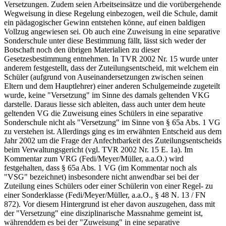
Versetzungen. Zudem seien Arbeitseinsätze und die vorübergehende
Wegweisung in diese Regelung einbezogen, weil die Schule, damit
ein pädagogischer Gewinn entstehen könne, auf einen baldigen
Vollzug angewiesen sei. Ob auch eine Zuweisung in eine separative
Sonderschule unter diese Bestimmung fällt, lässt sich weder der
Botschaft noch den übrigen Materialien zu dieser
Gesetzesbestimmung entnehmen. In TVR 2002 Nr. 15 wurde unter
anderem festgestellt, dass der Zuteilungsentscheid, mit welchem ein
Schüler (aufgrund von Auseinandersetzungen zwischen seinen
Eltern und dem Hauptlehrer) einer anderen Schulgemeinde zugeteilt
wurde, keine "Versetzung" im Sinne des damals geltenden VKG
darstelle. Daraus liesse sich ableiten, dass auch unter dem heute
geltenden VG die Zuweisung eines Schülers in eine separative
Sonderschule nicht als "Versetzung" im Sinne von § 65a Abs. 1 VG
zu verstehen ist. Allerdings ging es im erwähnten Entscheid aus dem
Jahr 2002 um die Frage der Anfechtbarkeit des Zuteilungsentscheids
beim Verwaltungsgericht (vgl. TVR 2002 Nr. 15 E. 1a). Im
Kommentar zum VRG (Fedi/Meyer/Müller, a.a.O.) wird
festgehalten, dass § 65a Abs. 1 VG (im Kommentar noch als
"VSG" bezeichnet) insbesondere nicht anwendbar sei bei der
Zuteilung eines Schülers oder einer Schülerin von einer Regel- zu
einer Sonderklasse (Fedi/Meyer/Müller, a.a.O., § 48 N. 13 / FN
872). Vor diesem Hintergrund ist eher davon auszugehen, dass mit
der "Versetzung" eine disziplinarische Massnahme gemeint ist,
währenddem es bei der "Zuweisung" in eine separative