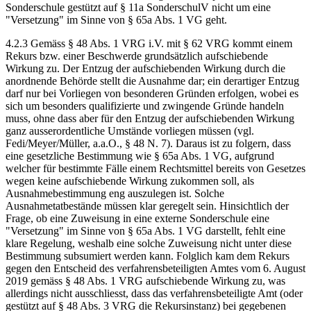
Sonderschule gestützt auf § 11a SonderschulV nicht um eine
"Versetzung" im Sinne von § 65a Abs. 1 VG geht.
4.2.3 Gemäss § 48 Abs. 1 VRG i.V. mit § 62 VRG kommt einem
Rekurs bzw. einer Beschwerde grundsätzlich aufschiebende
Wirkung zu. Der Entzug der aufschiebenden Wirkung durch die
anordnende Behörde stellt die Ausnahme dar; ein derartiger Entzug
darf nur bei Vorliegen von besonderen Gründen erfolgen, wobei es
sich um besonders qualifizierte und zwingende Gründe handeln
muss, ohne dass aber für den Entzug der aufschiebenden Wirkung
ganz ausserordentliche Umstände vorliegen müssen (vgl.
Fedi/Meyer/Müller, a.a.O., § 48 N. 7). Daraus ist zu folgern, dass
eine gesetzliche Bestimmung wie § 65a Abs. 1 VG, aufgrund
welcher für bestimmte Fälle einem Rechtsmittel bereits von Gesetzes
wegen keine aufschiebende Wirkung zukommen soll, als
Ausnahmebestimmung eng auszulegen ist. Solche
Ausnahmetatbestände müssen klar geregelt sein. Hinsichtlich der
Frage, ob eine Zuweisung in eine externe Sonderschule eine
"Versetzung" im Sinne von § 65a Abs. 1 VG darstellt, fehlt eine
klare Regelung, weshalb eine solche Zuweisung nicht unter diese
Bestimmung subsumiert werden kann. Folglich kam dem Rekurs
gegen den Entscheid des verfahrensbeteiligten Amtes vom 6. August
2019 gemäss § 48 Abs. 1 VRG aufschiebende Wirkung zu, was
allerdings nicht ausschliesst, dass das verfahrensbeteiligte Amt (oder
gestützt auf § 48 Abs. 3 VRG die Rekursinstanz) bei gegebenen