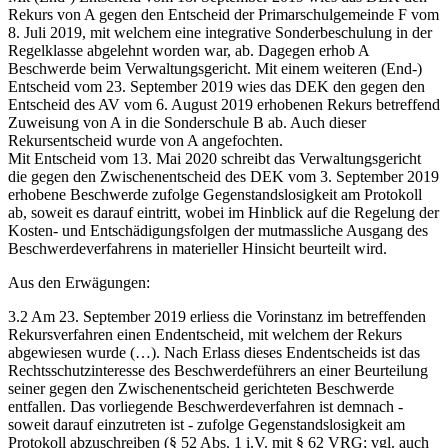
Rekurs von A gegen den Entscheid der Primarschulgemeinde F vom
8. Juli 2019, mit welchem eine integrative Sonderbeschulung in der
Regelklasse abgelehnt worden war, ab. Dagegen erhob A
Beschwerde beim Verwaltungsgericht. Mit einem weiteren (End-)
Entscheid vom 23. September 2019 wies das DEK den gegen den
Entscheid des AV vom 6. August 2019 erhobenen Rekurs betreffend
Zuweisung von A in die Sonderschule B ab. Auch dieser
Rekursentscheid wurde von A angefochten.
Mit Entscheid vom 13. Mai 2020 schreibt das Verwaltungsgericht
die gegen den Zwischenentscheid des DEK vom 3. September 2019
erhobene Beschwerde zufolge Gegenstandslosigkeit am Protokoll
ab, soweit es darauf eintritt, wobei im Hinblick auf die Regelung der
Kosten- und Entschädigungsfolgen der mutmassliche Ausgang des
Beschwerdeverfahrens in materieller Hinsicht beurteilt wird.
Aus den Erwägungen:
3.2 Am 23. September 2019 erliess die Vorinstanz im betreffenden
Rekursverfahren einen Endentscheid, mit welchem der Rekurs
abgewiesen wurde (…). Nach Erlass dieses Endentscheids ist das
Rechtsschutzinteresse des Beschwerdeführers an einer Beurteilung
seiner gegen den Zwischenentscheid gerichteten Beschwerde
entfallen. Das vorliegende Beschwerdeverfahren ist demnach -
soweit darauf einzutreten ist - zufolge Gegenstandslosigkeit am
Protokoll abzuschreiben (§ 52 Abs. 1 i.V. mit § 62 VRG; vgl. auch