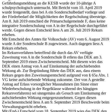
Gefährdungsmeldung an die KESB wurde der 10-jährige A
schulpsychologisch untersucht. Mit Bericht vom 10. April 2019
wurde festgestellt, dass bei A ein Sonderschulbedarf vorliege und
der Förderbedarf die Möglichkeiten der Regelschulung übersteige.
Am 8. Juli 2019 entschied die Primarschulgemeinde F, dass keine
integrative Sonderschulung von A in der Regelschule durchgeführt
werde. Gegen diesen Entscheid liess A am 26. Juli 2019 Rekurs
erheben.
Mit Entscheid des Amtes für Volksschule (AV) vom 6. August 2019
wurde A der Sonderschule B zugewiesen. Auch dagegen liess A
Rekurs erheben.
Im Rekursverfahren betreffend die durch das AV verfügte
Zuweisung von A in die Sonderschule B erliess das DEK am 3.
September 2019 einen Zwischenentscheid. Mit diesem wies das
DEK einen Antrag von A auf Einräumung der aufschiebenden
Wirkung ab. Zur Begründung führte das DEK aus, dass einem
Rekurs gegen den Zuweisungsentscheid aufgrund von § 65a Abs. 1
VG keine aufschiebende Wirkung zukomme. Der von A gestellte
Antrag auf Erlass vorsorglicher Massnahmen (im Sinne einer
Wiederbeschulung in der Regelklasse während des hängigen
Rekursverfahrens) sei sinngemäss als Gesuch um Einräumung der
aufschiebenden Wirkung entgegenzunehmen. Gegen diesen
Zwischenentscheid liess A am 9. September 2019 Beschwerde beim
Verwaltungsgericht erheben.
Mit (End-) Entscheid vom 18. September 2019 wies das DEK den