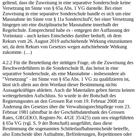
geltend, dass die Zuweisung in eine separative Sonderschule keine
Versetzung im Sinne von § 65a Abs. 1 VG darstelle. Bei einer
Zuweisung in eine separative Sonderschule handle es sich um eine
Massnahme im Sinne von § 11a SonderschulV, bei einer Versetzung
hingegen um eine disziplinarische Massnahme innerhalb der
Regelschule. Entsprechend habe es - entgegen der Auffassung der
Vorinstanz - auch keines Entscheides darüber bedurft, ob dem
Rekurs vom 26. August 2019 aufschiebende Wirkung einzuräumen
sei, da dem Rekurs von Gesetzes wegen aufschiebende Wirkung
zukomme. (…)
4.2.2 Für die Beurteilung der strittigen Frage, ob die Zuweisung des
Beschwerdeführers in die Sonderschule B, das heisst in eine
separative Sonderschule, als eine Massnahme - insbesondere als
"Versetzung" - im Sinne von § 65a Abs. 1 VG zu qualifizieren ist,
lässt sich allein aus dem Wortlaut dieser Bestimmung nichts
Aussagekräftiges ableiten. Auch die Materialien geben hierzu keinen
weitergehenden Aufschluss. So wurde in der Botschaft des
Regierungsrates an den Grossen Rat vom 19. Februar 2008 zur
Änderung des Gesetzes über die Verwaltungsrechtspflege vom 23.
Februar 1981 (abrufbar in der Geschäftsdatenbank des Grossen
Rates, GRGEKO, Register-Nr. 4/GE 35/425) zum neu eingeführten
§ 65a VG (vgl. S. 9 der Botschaft) ausgeführt, dass diese
Bestimmung die sogenannten Schülerlaufbahnentscheide betreffe,
also Entscheide über Aufnahme, Beförderungen, Repetitionen oder