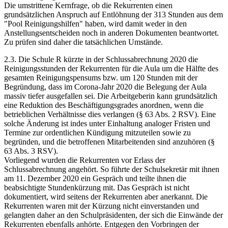
Die umstrittene Kernfrage, ob die Rekurrenten einen
grundsätzlichen Anspruch auf Entlöhnung der 313 Stunden aus dem
"Pool Reinigungshilfen" haben, wird damit weder in den
Anstellungsentscheiden noch in anderen Dokumenten beantwortet.
Zu prüfen sind daher die tatsächlichen Umstände.
2.3. Die Schule R kürzte in der Schlussabrechnung 2020 die
Reinigungsstunden der Rekurrenten für die Aula um die Hälfte des
gesamten Reinigungspensums bzw. um 120 Stunden mit der
Begründung, dass im Corona-Jahr 2020 die Belegung der Aula
massiv tiefer ausgefallen sei. Die Arbeitgeberin kann grundsätzlich
eine Reduktion des Beschäftigungsgrades anordnen, wenn die
betrieblichen Verhältnisse dies verlangen (§ 63 Abs. 2 RSV). Eine
solche Änderung ist indes unter Einhaltung analoger Fristen und
Termine zur ordentlichen Kündigung mitzuteilen sowie zu
begründen, und die betroffenen Mitarbeitenden sind anzuhören (§
63 Abs. 3 RSV).
Vorliegend wurden die Rekurrenten vor Erlass der
Schlussabrechnung angehört. So führte der Schulsekretär mit ihnen
am 11. Dezember 2020 ein Gespräch und teilte ihnen die
beabsichtigte Stundenkürzung mit. Das Gespräch ist nicht
dokumentiert, wird seitens der Rekurrenten aber anerkannt. Die
Rekurrenten waren mit der Kürzung nicht einverstanden und
gelangten daher an den Schulpräsidenten, der sich die Einwände der
Rekurrenten ebenfalls anhörte. Entgegen den Vorbringen der