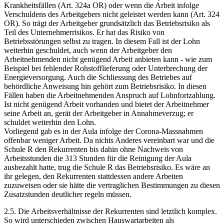
Krankheitsfällen (Art. 324a OR) oder wenn die Arbeit infolge
Verschuldens des Arbeitgebers nicht geleistet werden kann (Art. 324
OR). So trägt der Arbeitgeber grundsätzlich das Betriebsrisiko als
Teil des Unternehmerrisikos. Er hat das Risiko von
Betriebsstörungen selbst zu tragen. In diesem Fall ist der Lohn
weiterhin geschuldet, auch wenn der Arbeitgeber den
Arbeitnehmenden nicht genügend Arbeit anbieten kann - wie zum
Beispiel bei fehlender Rohstofflieferung oder Unterbrechung der
Energieversorgung. Auch die Schliessung des Betriebes auf
behördliche Anweisung hin gehört zum Betriebsrisiko. In diesen
Fällen haben die Arbeitnehmenden Anspruch auf Lohnfortzahlung.
Ist nicht genügend Arbeit vorhanden und bietet der Arbeitnehmer
seine Arbeit an, gerät der Arbeitgeber in Annahmeverzug; er
schuldet weiterhin den Lohn.
Vorliegend gab es in der Aula infolge der Corona-Massnahmen
offenbar weniger Arbeit. Da nichts Anderes vereinbart war und die
Schule R den Rekurrenten bis dahin ohne Nachweis von
Arbeitsstunden die 313 Stunden für die Reinigung der Aula
ausbezahlt hatte, trug die Schule R das Betriebsrisiko. Es wäre an
ihr gelegen, den Rekurrenten stattdessen andere Arbeiten
zuzuweisen oder sie hätte die vertraglichen Bestimmungen zu diesen
Zusatzstunden deutlicher regeln müssen.
2.5. Die Arbeitsverhältnisse der Rekurrenten sind letztlich komplex.
So wird unterschieden zwischen Hauswartarbeiten als