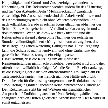
Haupttätigkeit und Grund- und Zusatzreinigungsstunden als
Nebentätigkeit. Die Rekurrenten werden zudem für das "Littering"
und für "Zusatzstunden Aula / Mehrzweckraum" zusätzlich
entschädigt. Für Aussenstehende sind die Arbeitsverhältnisse und
das Abrechnungssystem nicht ohne Weiteres verständlich und
nachvollziehbar. Gerade in solchen Konstellationen obliegt es der
Schule R als Arbeitgeberin, die Verhältnisse klar zu regeln und zu
dokumentieren. Wenn sie dies - wie hier - nicht tut und die
Rekurrenten während Jahren ohne Nachweis der geleisteten
Stunden vollumfänglich entschädigt, ist davon auszugehen, dass
diese Regelung (auch weiterhin) Gültigkeit hat. Diese Regelung
kann die Schule R nicht irgendwann und ohne Einhaltung der
gesetzlichen Voraussetzungen einseitig anpassen.
Hinzu kommt, dass die Kürzung um die Hälfte der
Reinigungsstunden nicht nachvollziehbar begründet wird und daher
offenbar rein willkürlich erfolgte. Wie die Schule R selbst aufzeigt,
ist die Belegung der Aula von durchschnittlich 125 Tagen auf 80
Tage zurückgegangen, was freilich nicht der Hälfte entspricht.
Damit besteht für die einseitig vorgenommene Reduktion aus dem
"Pool Reinigungshilfen" rechtlich keine hinreichende Grundlage.
Den Rekurrenten steht bis auf Weiteres ein grundsätzlicher
Anspruch auf Entlöhnung aus dem "Pool Reinigungshilfen" zu,
abzüglich der von Dritten geleisteten Arbeitsstunden. Der Rekurs ist
somit gutzuheissen.