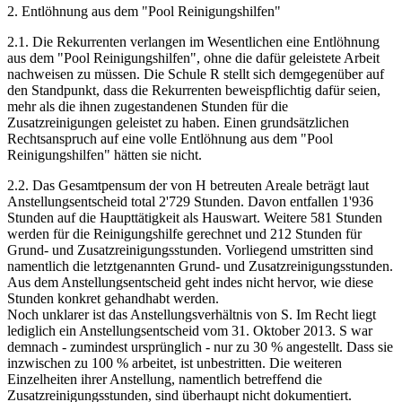
2. Entlöhnung aus dem "Pool Reinigungshilfen"
2.1. Die Rekurrenten verlangen im Wesentlichen eine Entlöhnung
aus dem "Pool Reinigungshilfen", ohne die dafür geleistete Arbeit
nachweisen zu müssen. Die Schule R stellt sich demgegenüber auf
den Standpunkt, dass die Rekurrenten beweispflichtig dafür seien,
mehr als die ihnen zugestandenen Stunden für die
Zusatzreinigungen geleistet zu haben. Einen grundsätzlichen
Rechtsanspruch auf eine volle Entlöhnung aus dem "Pool
Reinigungshilfen" hätten sie nicht.
2.2. Das Gesamtpensum der von H betreuten Areale beträgt laut
Anstellungsentscheid total 2'729 Stunden. Davon entfallen 1'936
Stunden auf die Haupttätigkeit als Hauswart. Weitere 581 Stunden
werden für die Reinigungshilfe gerechnet und 212 Stunden für
Grund- und Zusatzreinigungsstunden. Vorliegend umstritten sind
namentlich die letztgenannten Grund- und Zusatzreinigungsstunden.
Aus dem Anstellungsentscheid geht indes nicht hervor, wie diese
Stunden konkret gehandhabt werden.
Noch unklarer ist das Anstellungsverhältnis von S. Im Recht liegt
lediglich ein Anstellungsentscheid vom 31. Oktober 2013. S war
demnach - zumindest ursprünglich - nur zu 30 % angestellt. Dass sie
inzwischen zu 100 % arbeitet, ist unbestritten. Die weiteren
Einzelheiten ihrer Anstellung, namentlich betreffend die
Zusatzreinigungsstunden, sind überhaupt nicht dokumentiert.