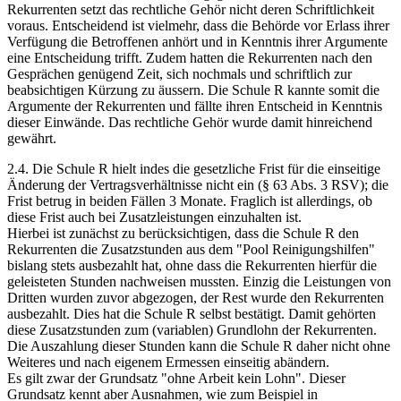
Rekurrenten setzt das rechtliche Gehör nicht deren Schriftlichkeit
voraus. Entscheidend ist vielmehr, dass die Behörde vor Erlass ihrer
Verfügung die Betroffenen anhört und in Kenntnis ihrer Argumente
eine Entscheidung trifft. Zudem hatten die Rekurrenten nach den
Gesprächen genügend Zeit, sich nochmals und schriftlich zur
beabsichtigen Kürzung zu äussern. Die Schule R kannte somit die
Argumente der Rekurrenten und fällte ihren Entscheid in Kenntnis
dieser Einwände. Das rechtliche Gehör wurde damit hinreichend
gewährt.
2.4. Die Schule R hielt indes die gesetzliche Frist für die einseitige
Änderung der Vertragsverhältnisse nicht ein (§ 63 Abs. 3 RSV); die
Frist betrug in beiden Fällen 3 Monate. Fraglich ist allerdings, ob
diese Frist auch bei Zusatzleistungen einzuhalten ist.
Hierbei ist zunächst zu berücksichtigen, dass die Schule R den
Rekurrenten die Zusatzstunden aus dem "Pool Reinigungshilfen"
bislang stets ausbezahlt hat, ohne dass die Rekurrenten hierfür die
geleisteten Stunden nachweisen mussten. Einzig die Leistungen von
Dritten wurden zuvor abgezogen, der Rest wurde den Rekurrenten
ausbezahlt. Dies hat die Schule R selbst bestätigt. Damit gehörten
diese Zusatzstunden zum (variablen) Grundlohn der Rekurrenten.
Die Auszahlung dieser Stunden kann die Schule R daher nicht ohne
Weiteres und nach eigenem Ermessen einseitig abändern.
Es gilt zwar der Grundsatz "ohne Arbeit kein Lohn". Dieser
Grundsatz kennt aber Ausnahmen, wie zum Beispiel in