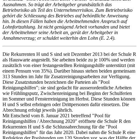
Ausnahmen. So trägt der Arbeitgeber grundsätzlich das
Betriebsrisiko als Teil des Unternehmerrisikos. Zum Betriebsrisiko
gehört die Schliessung des Betriebes auf behördliche Anweisung
hin. In diesen Fällen haben die Arbeitnehmenden Anspruch auf
Lohnfortzahlung. Ist nicht genügend Arbeit vorhanden und bietet
der Arbeitnehmer seine Arbeit an, gerät der Arbeitgeber in
Annahmeverzug; er schuldet weiterhin den Lohn (E. 2.4).
Die Rekurrenten H und S sind seit Dezember 2013 bei der Schule R
als Hauswarte angestellt. Sie arbeiten beide zu je 100% und werden
zusätzlich von einer festangestellten Reinigungshilfe unterstützt (mit
einem Pensum von 35%). Darüber hinaus stehen beiden gemeinsam
313 Stunden im Jahr für Zusatzreinigungsarbeiten zur Verfügung.
Diese Zusatzstunden bezeichnen die Parteien als "Pool
Reinigungshilfen"; sie sind gedacht für ausserordentliche Arbeiten
wie Frühlingsputz, Zwischenreinigung bei Beginn der Schulferien
im Sommer und Fensterreinigung im Herbst. Diese Stunden können
H und S selbst erbringen oder Drittpersonen dafür einsetzen. Die
Abrechnung erfolgt jeweils jährlich.
Mit Entscheid vom 8. Januar 2021 betreffend "Pool für
Reinigungshilfen / Abrechnung 2020" eröffnete die Schule R den
Rekurrenten H und S die Schlussabrechnung für die "Pool
Reinigungshilfen" für das Jahr 2020. Dabei nahm die Schule R eine
Reduktion der Poolstunden um 120 Stunden vor, was der Hälfte der