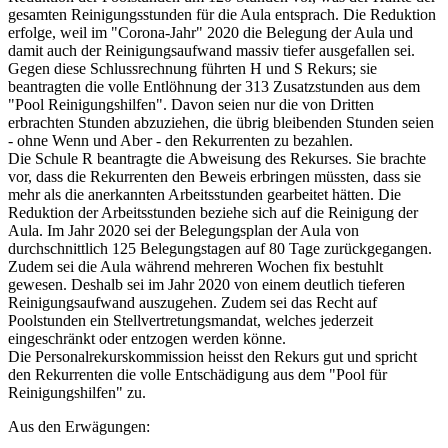
gesamten Reinigungsstunden für die Aula entsprach. Die Reduktion
erfolge, weil im "Corona-Jahr" 2020 die Belegung der Aula und
damit auch der Reinigungsaufwand massiv tiefer ausgefallen sei.
Gegen diese Schlussrechnung führten H und S Rekurs; sie
beantragten die volle Entlöhnung der 313 Zusatzstunden aus dem
"Pool Reinigungshilfen". Davon seien nur die von Dritten
erbrachten Stunden abzuziehen, die übrig bleibenden Stunden seien
- ohne Wenn und Aber - den Rekurrenten zu bezahlen.
Die Schule R beantragte die Abweisung des Rekurses. Sie brachte
vor, dass die Rekurrenten den Beweis erbringen müssten, dass sie
mehr als die anerkannten Arbeitsstunden gearbeitet hätten. Die
Reduktion der Arbeitsstunden beziehe sich auf die Reinigung der
Aula. Im Jahr 2020 sei der Belegungsplan der Aula von
durchschnittlich 125 Belegungstagen auf 80 Tage zurückgegangen.
Zudem sei die Aula während mehreren Wochen fix bestuhlt
gewesen. Deshalb sei im Jahr 2020 von einem deutlich tieferen
Reinigungsaufwand auszugehen. Zudem sei das Recht auf
Poolstunden ein Stellvertretungsmandat, welches jederzeit
eingeschränkt oder entzogen werden könne.
Die Personalrekurskommission heisst den Rekurs gut und spricht
den Rekurrenten die volle Entschädigung aus dem "Pool für
Reinigungshilfen" zu.
Aus den Erwägungen: