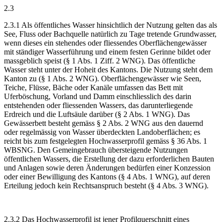
2.3
2.3.1 Als öffentliches Wasser hinsichtlich der Nutzung gelten das als
See, Fluss oder Bachquelle natürlich zu Tage tretende Grundwasser,
wenn dieses ein stehendes oder fliessendes Oberflächengewässer
mit ständiger Wasserführung und einem festen Gerinne bildet oder
massgeblich speist (§ 1 Abs. 1 Ziff. 2 WNG). Das öffentliche
Wasser steht unter der Hoheit des Kantons. Die Nutzung steht dem
Kanton zu (§ 1 Abs. 2 WNG). Oberflächengewässer wie Seen,
Teiche, Flüsse, Bäche oder Kanäle umfassen das Bett mit
Uferböschung, Vorland und Damm einschliesslich des darin
entstehenden oder fliessenden Wassers, das darunterliegende
Erdreich und die Luftsäule darüber (§ 2 Abs. 1 WNG). Das
Gewässerbett besteht gemäss § 2 Abs. 2 WNG aus den dauernd
oder regelmässig von Wasser überdeckten Landoberflächen; es
reicht bis zum festgelegten Hochwasserprofil gemäss § 36 Abs. 1
WBSNG. Den Gemeingebrauch übersteigende Nutzungen
öffentlichen Wassers, die Erstellung der dazu erforderlichen Bauten
und Anlagen sowie deren Änderungen bedürfen einer Konzession
oder einer Bewilligung des Kantons (§ 4 Abs. 1 WNG), auf deren
Erteilung jedoch kein Rechtsanspruch besteht (§ 4 Abs. 3 WNG).
2.3.2 Das Hochwasserprofil ist jener Profilquerschnitt eines