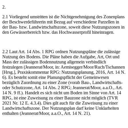
2.
2.1 Vorliegend umstritten ist die Nichtgenehmigung des Zonenplans
der Beschwerdeführerin mit Bezug auf verschiedene Parzellen in
der Bau- bzw. Landwirtschaftszone, soweit diese Nutzungszonen in
den Gewässerbereich bzw. das Hochwasserprofil hineinragen.
2.2 Laut Art. 14 Abs. 1 RPG ordnen Nutzungspläne die zulässige
Nutzung des Bodens. Die Pläne haben die Aufgabe, Art, Ort und
Mass der zulässigen Bodennutzung allgemein verbindlich
festzulegen (Jeannerat/Moor, in: Aemisegger/Moor/Ruch/Tschannen
[Hrsg.], Praxiskommentar RPG: Nutzungsplanung, 2016, Art. 14 N.
6). Es besteht somit eine Planungspflicht der Gemeinwesen
bezüglich Zuordnung zu einer Zone (vorab Bau-, Landwirtschafts-
oder Schutzzone, Art. 14 Abs. 2 RPG; Jeannerat/Moor, a.a.O., Art.
14 N. 9 ff.). Handelt es sich nicht um Boden im Sinne von Art. 14
RPG, ist eine Zuweisung zu einer Bauzone nicht möglich (TVR
2021 Nr. 12 E. 4.3.4). Dies gilt auch für die Zuweisung zu einer
Landwirtschaftszone. Der Nutzungsplan darf keine Unklarheiten
enthalten (Jeannerat/Moor, a.a.O., Art. 14 N. 21).