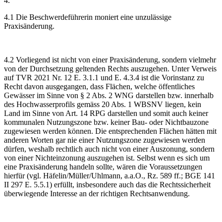
4.
4.1 Die Beschwerdeführerin moniert eine unzulässige
Praxisänderung.
4.2 Vorliegend ist nicht von einer Praxisänderung, sondern vielmehr
von der Durchsetzung geltenden Rechts auszugehen. Unter Verweis
auf TVR 2021 Nr. 12 E. 3.1.1 und E. 4.3.4 ist die Vorinstanz zu
Recht davon ausgegangen, dass Flächen, welche öffentliches
Gewässer im Sinne von § 2 Abs. 2 WNG darstellen bzw. innerhalb
des Hochwasserprofils gemäss 20 Abs. 1 WBSNV liegen, kein
Land im Sinne von Art. 14 RPG darstellen und somit auch keiner
kommunalen Nutzungszone bzw. keiner Bau- oder Nichtbauzone
zugewiesen werden können. Die entsprechenden Flächen hätten mit
anderen Worten gar nie einer Nutzungszone zugewiesen werden
dürfen, weshalb rechtlich auch nicht von einer Auszonung, sondern
von einer Nichteinzonung auszugehen ist. Selbst wenn es sich um
eine Praxisänderung handeln sollte, wären die Voraussetzungen
hierfür (vgl. Häfelin/Müller/Uhlmann, a.a.O., Rz. 589 ff.; BGE 141
II 297 E. 5.5.1) erfüllt, insbesondere auch das die Rechtssicherheit
überwiegende Interesse an der richtigen Rechtsanwendung.