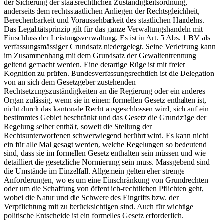
der Sicherung der staatsrechtlichen Zuständigkeitsordnung,
anderseits dem rechtsstaatlichen Anliegen der Rechtsgleichheit,
Berechenbarkeit und Voraussehbarkeit des staatlichen Handelns.
Das Legalitätsprinzip gilt für das ganze Verwaltungshandeln mit
Einschluss der Leistungsverwaltung. Es ist in Art. 5 Abs. 1 BV als
verfassungsmässiger Grundsatz niedergelegt. Seine Verletzung kann
im Zusammenhang mit dem Grundsatz der Gewaltentrennung
geltend gemacht werden. Eine derartige Rüge ist mit freier
Kognition zu prüfen. Bundesverfassungsrechtlich ist die Delegation
von an sich dem Gesetzgeber zustehenden
Rechtsetzungszuständigkeiten an die Regierung oder ein anderes
Organ zulässig, wenn sie in einem formellen Gesetz enthalten ist,
nicht durch das kantonale Recht ausgeschlossen wird, sich auf ein
bestimmtes Gebiet beschränkt und das Gesetz die Grundzüge der
Regelung selber enthält, soweit die Stellung der
Rechtsunterworfenen schwerwiegend berührt wird. Es kann nicht
ein für alle Mal gesagt werden, welche Regelungen so bedeutend
sind, dass sie im formellen Gesetz enthalten sein müssen und wie
detailliert die gesetzliche Normierung sein muss. Massgebend sind
die Umstände im Einzelfall. Allgemein gelten eher strenge
Anforderungen, wo es um eine Einschränkung von Grundrechten
oder um die Schaffung von öffentlich-rechtlichen Pflichten geht,
wobei die Natur und die Schwere des Eingriffs bzw. der
Verpflichtung mit zu berücksichtigen sind. Auch für wichtige
politische Entscheide ist ein formelles Gesetz erforderlich.