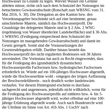
Hochwasser zu Grunde zu legen. Wieviel Wasser ein Gerinne
ableiten müsse, richte sich nach dem Schutzziel der Nutzungen im
betrachteten Gewässerabschnitt (Botschaft zum WBSNG vom 31.
Mai 2016, S. 30). Die Delegation an den Kanton bzw. den
Verordnungsgeber beschränkt sich auf eine bestimmte, genau
umschriebene Materie, nämlich das Hochwasserprofil. Die
Grundzüge der delegierten Materie sind in § 2 Abs. 2 WNG
(regelmässig von Wasser überdeckte Landoberfläche) und § 36 Abs.
1 WBSNG (Festlegung entsprechend dem Schutzziel der
Nutzungen im massgebenden Gewässerabschnitt) und damit im
Gesetz geregelt. Somit sind die Voraussetzungen der
Gesetzesdelegation erfüllt. Darüber hinaus besteht das
Hochwasserprofil des nicht regulierten Bodensees seit 38 Jahren
unverändert. Die Vorinstanz hat auch zu Recht eingewendet, dass
für die Festlegung des (grundsätzlich dynamischen)
Hochwasserprofils Fachwissen bzw. hydrologisches Fachwissen
erforderlich ist. Würde auf ein 100-jähriges Hochwasser abgestellt,
würde die Hochwasserlinie wohl - entgegen der irrigen Auffassung
der Beschwerdeführerin - noch deutlich weiter landeinwärts
verlaufen. Vor diesem Hintergrund erscheint es durchaus
sachgerecht und angemessen, jedenfalls nicht willkürlich, wenn für
die Festlegung des Hochwasserprofils auf mittleres bzw. 4- bis 5-
jähriges Hochwasser abgestellt wird, wobei offenbar auf eine 100-
jährige Erfahrung abgestellt wurde. Auch nach Bundesrecht wird
die Uferlinie im Sinne von Art. 41b Abs. 1 GschV nach