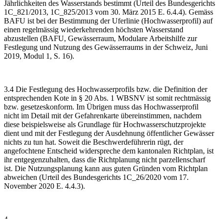
Jährlichkeiten des Wasserstands bestimmt (Urteil des Bundesgerichts
1C_821/2013, 1C_825/2013 vom 30. März 2015 E. 6.4.4). Gemäss
BAFU ist bei der Bestimmung der Uferlinie (Hochwasserprofil) auf
einen regelmässig wiederkehrenden höchsten Wasserstand
abzustellen (BAFU, Gewässerraum, Modulare Arbeitshilfe zur
Festlegung und Nutzung des Gewässerraums in der Schweiz, Juni
2019, Modul 1, S. 16).
3.4 Die Festlegung des Hochwasserprofils bzw. die Definition der
entsprechenden Kote in § 20 Abs. 1 WBSNV ist somit rechtmässig
bzw. gesetzeskonform. Im Übrigen muss das Hochwasserprofil
nicht im Detail mit der Gefahrenkarte übereinstimmen, nachdem
diese beispielsweise als Grundlage für Hochwasserschutzprojekte
dient und mit der Festlegung der Ausdehnung öffentlicher Gewässer
nichts zu tun hat. Soweit die Beschwerdeführerin rügt, der
angefochtene Entscheid widerspreche dem kantonalen Richtplan, ist
ihr entgegenzuhalten, dass die Richtplanung nicht parzellenscharf
ist. Die Nutzungsplanung kann aus guten Gründen vom Richtplan
abweichen (Urteil des Bundesgerichts 1C_26/2020 vom 17.
November 2020 E. 4.4.3).