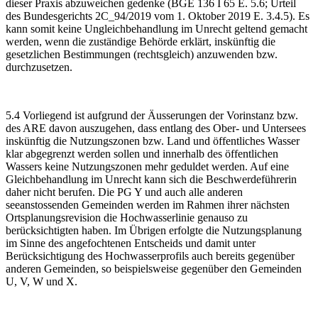
dieser Praxis abzuweichen gedenke (BGE 136 I 65 E. 5.6; Urteil
des Bundesgerichts 2C_94/2019 vom 1. Oktober 2019 E. 3.4.5). Es
kann somit keine Ungleichbehandlung im Unrecht geltend gemacht
werden, wenn die zuständige Behörde erklärt, inskünftig die
gesetzlichen Bestimmungen (rechtsgleich) anzuwenden bzw.
durchzusetzen.
5.4 Vorliegend ist aufgrund der Äusserungen der Vorinstanz bzw.
des ARE davon auszugehen, dass entlang des Ober- und Untersees
inskünftig die Nutzungszonen bzw. Land und öffentliches Wasser
klar abgegrenzt werden sollen und innerhalb des öffentlichen
Wassers keine Nutzungszonen mehr geduldet werden. Auf eine
Gleichbehandlung im Unrecht kann sich die Beschwerdeführerin
daher nicht berufen. Die PG Y und auch alle anderen
seeanstossenden Gemeinden werden im Rahmen ihrer nächsten
Ortsplanungsrevision die Hochwasserlinie genauso zu
berücksichtigten haben. Im Übrigen erfolgte die Nutzungsplanung
im Sinne des angefochtenen Entscheids und damit unter
Berücksichtigung des Hochwasserprofils auch bereits gegenüber
anderen Gemeinden, so beispielsweise gegenüber den Gemeinden
U, V, W und X.