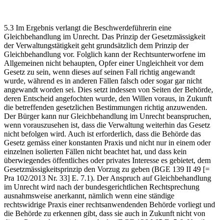
5.3 Im Ergebnis verlangt die Beschwerdeführerin eine
Gleichbehandlung im Unrecht. Das Prinzip der Gesetzmässigkeit
der Verwaltungstätigkeit geht grundsätzlich dem Prinzip der
Gleichbehandlung vor. Folglich kann der Rechtsunterworfene im
Allgemeinen nicht behaupten, Opfer einer Ungleichheit vor dem
Gesetz zu sein, wenn dieses auf seinen Fall richtig angewandt
wurde, während es in anderen Fällen falsch oder sogar gar nicht
angewandt worden sei. Dies setzt indessen von Seiten der Behörde,
deren Entscheid angefochten wurde, den Willen voraus, in Zukunft
die betreffenden gesetzlichen Bestimmungen richtig anzuwenden.
Der Bürger kann nur Gleichbehandlung im Unrecht beanspruchen,
wenn vorauszusehen ist, dass die Verwaltung weiterhin das Gesetz
nicht befolgen wird. Auch ist erforderlich, dass die Behörde das
Gesetz gemäss einer konstanten Praxis und nicht nur in einem oder
einzelnen isolierten Fällen nicht beachtet hat, und dass kein
überwiegendes öffentliches oder privates Interesse es gebietet, dem
Gesetzmässigkeitsprinzip den Vorzug zu geben (BGE 139 II 49 [=
Pra 102/2013 Nr. 33] E. 7.1). Der Anspruch auf Gleichbehandlung
im Unrecht wird nach der bundesgerichtlichen Rechtsprechung
ausnahmsweise anerkannt, nämlich wenn eine ständige
rechtswidrige Praxis einer rechtsanwendenden Behörde vorliegt und
die Behörde zu erkennen gibt, dass sie auch in Zukunft nicht von