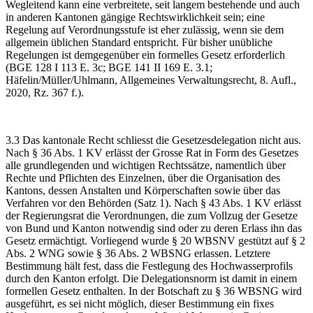
Wegleitend kann eine verbreitete, seit langem bestehende und auch
in anderen Kantonen gängige Rechtswirklichkeit sein; eine
Regelung auf Verordnungsstufe ist eher zulässig, wenn sie dem
allgemein üblichen Standard entspricht. Für bisher unübliche
Regelungen ist demgegenüber ein formelles Gesetz erforderlich
(BGE 128 I 113 E. 3c; BGE 141 II 169 E. 3.1;
Häfelin/Müller/Uhlmann, Allgemeines Verwaltungsrecht, 8. Aufl.,
2020, Rz. 367 f.).
3.3 Das kantonale Recht schliesst die Gesetzesdelegation nicht aus.
Nach § 36 Abs. 1 KV erlässt der Grosse Rat in Form des Gesetzes
alle grundlegenden und wichtigen Rechtssätze, namentlich über
Rechte und Pflichten des Einzelnen, über die Organisation des
Kantons, dessen Anstalten und Körperschaften sowie über das
Verfahren vor den Behörden (Satz 1). Nach § 43 Abs. 1 KV erlässt
der Regierungsrat die Verordnungen, die zum Vollzug der Gesetze
von Bund und Kanton notwendig sind oder zu deren Erlass ihn das
Gesetz ermächtigt. Vorliegend wurde § 20 WBSNV gestützt auf § 2
Abs. 2 WNG sowie § 36 Abs. 2 WBSNG erlassen. Letztere
Bestimmung hält fest, dass die Festlegung des Hochwasserprofils
durch den Kanton erfolgt. Die Delegationsnorm ist damit in einem
formellen Gesetz enthalten. In der Botschaft zu § 36 WBSNG wird
ausgeführt, es sei nicht möglich, dieser Bestimmung ein fixes