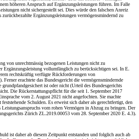
einem höheren Anspruch auf Ergänzungsleistungen führen. Im Falle
stungen nicht sichergestellt sei. Dies würde den falschen Anreiz
eits zurückbezahlte Ergänzungsleistungen vermögensmindernd zu
tung von unrechtmässig bezogenen Leistungen nicht zu
r Ergänzungsleistung vollumfänglich zu berücksichtigen sei. In E.
derem rechtskräftig verfügte Rückforderungen von
d). Ferner erachtete das Bundesgericht die vermögensmindernde
grundpfandgesichert ist oder nicht (Urteil des Bundesgerichts
ht. Die Rückerstattungspflicht für die seit 1. September 2017
Einsprache vom 2. August 2021 nicht angefochten. Sie machte
feststehende Schulden. Es erweist sich daher als gerechtfertigt, den
s Leistungsanspruchs vom rohen Vermögen in Abzug zu bringen. Der
herungsgerichts Zürich ZL.2019.00053 vom 28. September 2020 E. 4.3).
huld ist daher ab diesem Zeitpunkt entstanden und folglich auch ab