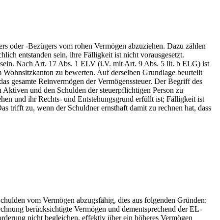
hers oder -Bezügers vom rohen Vermögen abzuziehen. Dazu zählen
h entstanden sein, ihre Fälligkeit ist nicht vorausgesetzt.
n. Nach Art. 17 Abs. 1 ELV (i.V. mit Art. 9 Abs. 5 lit. b ELG) ist
 Wohnsitzkanton zu bewerten. Auf derselben Grundlage beurteilt
 das gesamte Reinvermögen der Vermögenssteuer. Der Begriff des
n Aktiven und den Schulden der steuerpflichtigen Person zu
 und ihr Rechts- und Entstehungsgrund erfüllt ist; Fälligkeit ist
s trifft zu, wenn der Schuldner ernsthaft damit zu rechnen hat, dass
 Schulden vom Vermögen abzugsfähig, dies aus folgenden Gründen:
rechnung berücksichtigte Vermögen und dementsprechend der EL-
rderung nicht begleichen, effektiv über ein höheres Vermögen