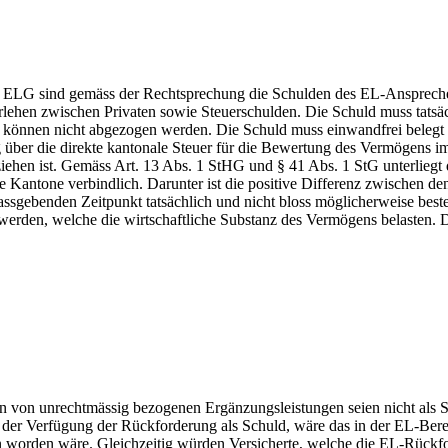
. c ELG sind gemäss der Rechtsprechung die Schulden des EL-Ansprec
en zwischen Privaten sowie Steuerschulden. Die Schuld muss tatsächlic
können nicht abgezogen werden. Die Schuld muss einwandfrei belegt sei
ber die direkte kantonale Steuer für die Bewertung des Vermögens im
ehen ist. Gemäss Art. 13 Abs. 1 StHG und § 41 Abs. 1 StG unterliegt
 Kantone verbindlich. Darunter ist die positive Differenz zwischen de
gebenden Zeitpunkt tatsächlich und nicht bloss möglicherweise bestehen
werden, welche die wirtschaftliche Substanz des Vermögens belasten. Da
en von unrechtmässig bezogenen Ergänzungsleistungen seien nicht als
 der Verfügung der Rückforderung als Schuld, wäre das in der EL-Be
 worden wäre. Gleichzeitig würden Versicherte, welche die EL-Rückfo