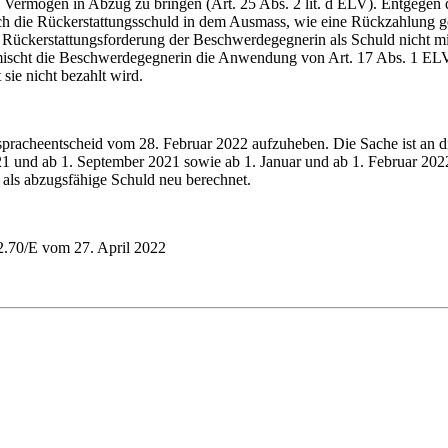
ermögen in Abzug zu bringen (Art. 25 Abs. 2 lit. d ELV). Entgegen d
ch die Rückerstattungsschuld in dem Ausmass, wie eine Rückzahlung ge
 Rückerstattungsforderung der Beschwerdegegnerin als Schuld nicht m
mischt die Beschwerdegegnerin die Anwendung von Art. 17 Abs. 1 ELV m
ie nicht bezahlt wird.
nspracheentscheid vom 28. Februar 2022 aufzuheben. Die Sache ist an 
21 und ab 1. September 2021 sowie ab 1. Januar und ab 1. Februar 202
als abzugsfähige Schuld neu berechnet.
2.70/E vom 27. April 2022