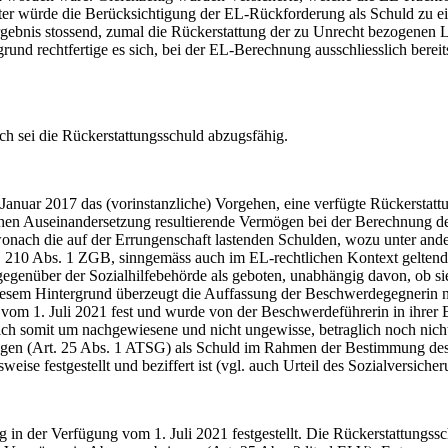
iter würde die Berücksichtigung der EL-Rückforderung als Schuld zu 
bnis stossend, zumal die Rückerstattung der zu Unrecht bezogenen Lei
grund rechtfertige es sich, bei der EL-Berechnung ausschliesslich ber
ich sei die Rückerstattungsschuld abzugsfähig.
anuar 2017 das (vorinstanzliche) Vorgehen, eine verfügte Rückerstat
lichen Auseinandersetzung resultierende Vermögen bei der Berechnung de
, wonach die auf der Errungenschaft lastenden Schulden, wozu unter an
rt. 210 Abs. 1 ZGB, sinngemäss auch im EL-rechtlichen Kontext gelten
enüber der Sozialhilfebehörde als geboten, unabhängig davon, ob sie 
esem Hintergrund überzeugt die Auffassung der Beschwerdegegnerin nic
om 1. Juli 2021 fest und wurde von der Beschwerdeführerin in ihrer 
ich somit um nachgewiesene und nicht ungewisse, betraglich noch nicht 
ungen (Art. 25 Abs. 1 ATSG) als Schuld im Rahmen der Bestimmung de
eise festgestellt und beziffert ist (vgl. auch Urteil des Sozialversic
in der Verfügung vom 1. Juli 2021 festgestellt. Die Rückerstattungssc