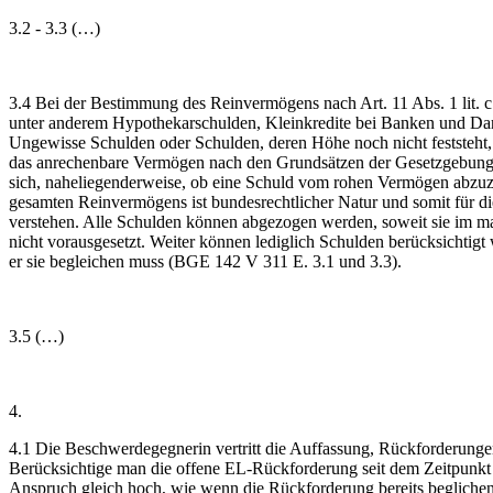
3.2 - 3.3 (…)
3.4 Bei der Bestimmung des Reinvermögens nach Art. 11 Abs. 1 lit
unter anderem Hypothekarschulden, Kleinkredite bei Banken und Darleh
Ungewisse Schulden oder Schulden, deren Höhe noch nicht feststeht, 
das anrechenbare Vermögen nach den Grundsätzen der Gesetzgebung ü
sich, naheliegenderweise, ob eine Schuld vom rohen Vermögen abzuzi
gesamten Reinvermögens ist bundesrechtlicher Natur und somit für die
verstehen. Alle Schulden können abgezogen werden, soweit sie im mass
nicht vorausgesetzt. Weiter können lediglich Schulden berücksichtigt 
er sie begleichen muss (BGE 142 V 311 E. 3.1 und 3.3).
3.5 (…)
4.
4.1 Die Beschwerdegegnerin vertritt die Auffassung, Rückforderung
Berücksichtige man die offene EL-Rückforderung seit dem Zeitpunkt
Anspruch gleich hoch, wie wenn die Rückforderung bereits beglichen