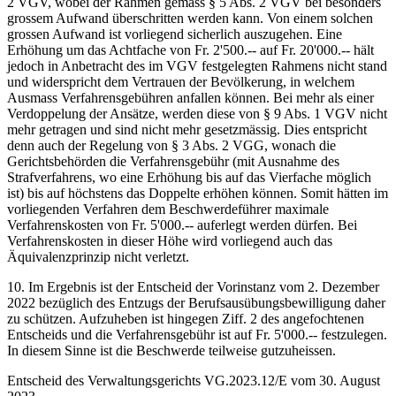
2 VGV, wobei der Rahmen gemäss § 5 Abs. 2 VGV bei besonders
grossem Aufwand überschritten werden kann. Von einem solchen
grossen Aufwand ist vorliegend sicherlich auszugehen. Eine
Erhöhung um das Achtfache von Fr. 2'500.-- auf Fr. 20'000.-- hält
jedoch in Anbetracht des im VGV festgelegten Rahmens nicht stand
und widerspricht dem Vertrauen der Bevölkerung, in welchem
Ausmass Verfahrensgebühren anfallen können. Bei mehr als einer
Verdoppelung der Ansätze, werden diese von § 9 Abs. 1 VGV nicht
mehr getragen und sind nicht mehr gesetzmässig. Dies entspricht
denn auch der Regelung von § 3 Abs. 2 VGG, wonach die
Gerichtsbehörden die Verfahrensgebühr (mit Ausnahme des
Strafverfahrens, wo eine Erhöhung bis auf das Vierfache möglich
ist) bis auf höchstens das Doppelte erhöhen können. Somit hätten im
vorliegenden Verfahren dem Beschwerdeführer maximale
Verfahrenskosten von Fr. 5'000.-- auferlegt werden dürfen. Bei
Verfahrenskosten in dieser Höhe wird vorliegend auch das
Äquivalenzprinzip nicht verletzt.
10. Im Ergebnis ist der Entscheid der Vorinstanz vom 2. Dezember
2022 bezüglich des Entzugs der Berufsausübungsbewilligung daher
zu schützen. Aufzuheben ist hingegen Ziff. 2 des angefochtenen
Entscheids und die Verfahrensgebühr ist auf Fr. 5'000.-- festzulegen.
In diesem Sinne ist die Beschwerde teilweise gutzuheissen.
Entscheid des Verwaltungsgerichts VG.2023.12/E vom 30. August