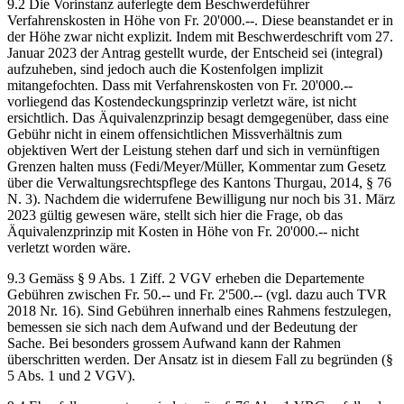
9.2 Die Vorinstanz auferlegte dem Beschwerdeführer
Verfahrenskosten in Höhe von Fr. 20'000.--. Diese beanstandet er in
der Höhe zwar nicht explizit. Indem mit Beschwerdeschrift vom 27.
Januar 2023 der Antrag gestellt wurde, der Entscheid sei (integral)
aufzuheben, sind jedoch auch die Kostenfolgen implizit
mitangefochten. Dass mit Verfahrenskosten von Fr. 20'000.--
vorliegend das Kostendeckungsprinzip verletzt wäre, ist nicht
ersichtlich. Das Äquivalenzprinzip besagt demgegenüber, dass eine
Gebühr nicht in einem offensichtlichen Missverhältnis zum
objektiven Wert der Leistung stehen darf und sich in vernünftigen
Grenzen halten muss (Fedi/Meyer/Müller, Kommentar zum Gesetz
über die Verwaltungsrechtspflege des Kantons Thurgau, 2014, § 76
N. 3). Nachdem die widerrufene Bewilligung nur noch bis 31. März
2023 gültig gewesen wäre, stellt sich hier die Frage, ob das
Äquivalenzprinzip mit Kosten in Höhe von Fr. 20'000.-- nicht
verletzt worden wäre.
9.3 Gemäss § 9 Abs. 1 Ziff. 2 VGV erheben die Departemente
Gebühren zwischen Fr. 50.-- und Fr. 2'500.-- (vgl. dazu auch TVR
2018 Nr. 16). Sind Gebühren innerhalb eines Rahmens festzulegen,
bemessen sie sich nach dem Aufwand und der Bedeutung der
Sache. Bei besonders grossem Aufwand kann der Rahmen
überschritten werden. Der Ansatz ist in diesem Fall zu begründen (§
5 Abs. 1 und 2 VGV).