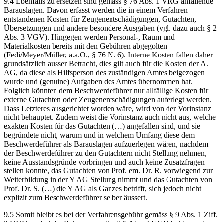
9.4 Ebenfalls zu ersetzen sind gemäss § 76 Abs. 1 VRG anfallende
Barauslagen. Davon erfasst werden die in einem Verfahren
entstandenen Kosten für Zeugenentschädigungen, Gutachten,
Übersetzungen und andere besondere Ausgaben (vgl. dazu auch § 2
Abs. 3 VGV). Hingegen werden Personal-, Raum und
Materialkosten bereits mit den Gebühren abgegolten
(Fedi/Meyer/Müller, a.a.O., § 76 N. 6). Interne Kosten fallen daher
grundsätzlich ausser Betracht, dies gilt auch für die Kosten der A.
AG, da diese als Hilfsperson des zuständigen Amtes beigezogen
wurde und (genuine) Aufgaben des Amtes übernommen hat.
Folglich könnten dem Beschwerdeführer nur allfällige Kosten für
externe Gutachten oder Zeugenentschädigungen auferlegt werden.
Dass Letzteres ausgerichtet worden wäre, wird von der Vorinstanz
nicht behauptet. Zudem weist die Vorinstanz auch nicht aus, welche
exakten Kosten für das Gutachten (…) angefallen sind, und sie
begründete nicht, warum und in welchem Umfang diese dem
Beschwerdeführer als Barauslagen aufzuerlegen wären, nachdem
der Beschwerdeführer zu den Gutachtern nicht Stellung nehmen,
keine Ausstandsgründe vorbringen und auch keine Zusatzfragen
stellen konnte, das Gutachten von Prof. em. Dr. R. vorwiegend zur
Weiterbildung in der Y AG Stellung nimmt und das Gutachten von
Prof. Dr. S. (…) die Y AG als Ganzes betrifft, sich jedoch nicht
explizit zum Beschwerdeführer selber äussert.
9.5 Somit bleibt es bei der Verfahrensgebühr gemäss § 9 Abs. 1 Ziff.