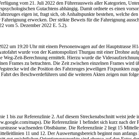
erfügung vom 21. Juli 2022 den Führerausweis aller Kategorien, Unter
hrspsychologischen Gutachtens abhängig. Damit ordnete es einen vorso
hrzeuges eigen ist, fragt sich, ob Anhaltspunkte bestehen, welche den
r Fahreignung erwecken. Der strikte Beweis für die Fahreignung ausschl
/2022 vom 5. Dezember 2022 E. 5.2).
i 2022 um 19:20 Uhr mit einem Personenwagen auf der Hauptstrasse H14
Autofahrt wurde von der Kantonspolizei Thurgau mit einer Drohne auf
ne Weg-Zeit-Berechnung ermittelt. Hierzu wurde die Videoaufzeichnung
zelnen Frames zu betrachten. Die Zeit zwischen einzelnen Frames wird üb
Wegstrecke wird die Position des Fahrzeuges jeweiligen Fixpunkten z
Fahrt des Beschwerdeführers und die weiteren Akten zeigen nun folge
ie 1 bis zur Referenzlinie 2. Auf diesem Streckenabschnitt weist jede
google.com/maps). Die Referenzlinie 1 befindet sich kurz nach der Fl
urstrasse wachsenden Obstbäume. Die Referenzlinie 2 liegt 15 Mittellei
lleitlinien 11 und 12. Der Auswertungsbereich beginnt nun anfangs Mitt
tt gut ersichtlichen Orientierungspunkte sind ebenso auf den Fotos de