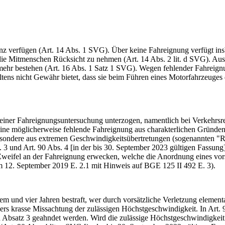
 verfügen (Art. 14 Abs. 1 SVG). Über keine Fahreignung verfügt ins
 die Mitmenschen Rücksicht zu nehmen (Art. 14 Abs. 2 lit. d SVG). Aus
t mehr bestehen (Art. 16 Abs. 1 Satz 1 SVG). Wegen fehlender Fahreig
ltens nicht Gewähr bietet, dass sie beim Führen eines Motorfahrzeuge
 einer Fahreignungsuntersuchung unterzogen, namentlich bei Verkehrsreg
eine möglicherweise fehlende Fahreignung aus charakterlichen Gründen,
sondere aus extremen Geschwindigkeitsübertretungen (sogenannten "Ras
 3 und Art. 90 Abs. 4 [in der bis 30. September 2023 gültigen Fassung] 
weifel an der Fahreignung erwecken, welche die Anordnung eines vors
m 12. September 2019 E. 2.1 mit Hinweis auf BGE 125 II 492 E. 3).
m und vier Jahren bestraft, wer durch vorsätzliche Verletzung element
ers krasse Missachtung der zulässigen Höchstgeschwindigkeit. In Art. 
h Absatz 3 geahndet werden. Wird die zulässige Höchstgeschwindigkeit