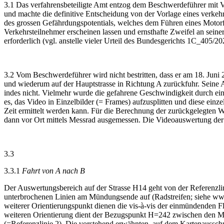
3.1 Das verfahrensbeteiligte Amt entzog dem Beschwerdeführer mit V
und machte die definitive Entscheidung von der Vorlage eines verke
des grossen Gefährdungspotentials, welches dem Führen eines Motorfa
Verkehrsteilnehmer erscheinen lassen und ernsthafte Zweifel an seine
erforderlich (vgl. anstelle vieler Urteil des Bundesgerichts 1C_405
3.2 Vom Beschwerdeführer wird nicht bestritten, dass er am 18. Jun
und wiederum auf der Hauptstrasse in Richtung A zurückfuhr. Seine 
indes nicht. Vielmehr wurde die gefahrene Geschwindigkeit durch ei
es, das Video in Einzelbilder (= Frames) aufzusplitten und diese ein
Zeit ermittelt werden kann. Für die Berechnung der zurückgelegten 
dann vor Ort mittels Messrad ausgemessen. Die Videoauswertung der 
3.3
3.3.1
Fahrt von A nach B
Der Auswertungsbereich auf der Strasse H14 geht von der Referenzlin
unterbrochenen Linien am Mündungsende auf (Radstreifen; siehe www.
weiterer Orientierungspunkt dienen die vis-à-vis der einmündenden Fl
weiteren Orientierung dient der Bezugspunkt H=242 zwischen den Mitte
(=Referenzlinie 2). Die vorstehend erwähnten, auf dem Kartenausschni