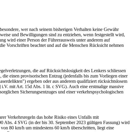
besondere, wer nach seinem bisherigen Verhalten keine Gewähr
weise und Bewilligungen sind zu entziehen, wenn festgestellt wird,
nung wird einer Person der Führerausweis unter anderem auf
s die Vorschriften beachtet und auf die Menschen Rücksicht nehmen
elverletzungen, die auf Rücksichtslosigkeit des Lenkers schliessen
 die einen provisorischen Entzug (jedenfalls bis zum Vorliegen einer
erdelikten") ergeben oder aus anderem qualifiziert rücksichtslosem
i.V. mit Art. 15d Abs. 1 lit. c SVG). Auch eine erstmalige massive
orglichen Sicherungsentzuges und einer verkehrspsychologischen
arer Verkehrsregeln das hohe Risiko eines Unfalls mit
90 Abs. 4 SVG (in der bis 30. September 2023 gültigen Fassung) wird
 von 80 km/h um mindestens 60 km/h überschritten, liegt eine