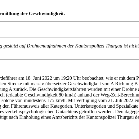
mittlung der Geschwindigkeit.
 gestützt auf Drohnenaufnahmen der Kantonspolizei Thurgau ist nicht 
rdeführer am 18. Juni 2022 um 19:20 Uhr beobachtet, wie er mit de
den Strecke mit massiv übersetzter Geschwindigkeit von A Richtung B f
tung A zurück. Die Geschwindigkeitsfahrten wurden mit einer Drohne a
eich (erlaubte Geschwindigkeit 80 km/h) anhand der Weg-Zeit-Berechn
 solche von mindestens 175 km/h. Mit Verfügung vom 21. Juli 2022 en
 den Führerausweis aller Kategorien, Unterkategorien und Spezialkateg
n eines verkehrspsychologischen Gutachtens getroffen werden. Den dag
tätigt nach Einholung eines Amtsberichts der Kantonspolizei Thurgau d