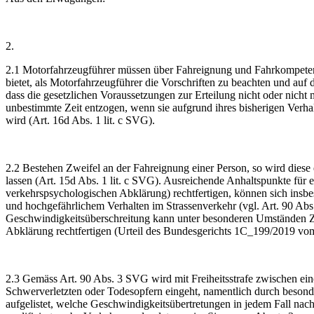
2.
2.1 Motorfahrzeugführer müssen über Fahreignung und Fahrkompetenz
bietet, als Motorfahrzeugführer die Vorschriften zu beachten und auf
dass die gesetzlichen Voraussetzungen zur Erteilung nicht oder nich
unbestimmte Zeit entzogen, wenn sie aufgrund ihres bisherigen Verha
wird (Art. 16d Abs. 1 lit. c SVG).
2.2 Bestehen Zweifel an der Fahreignung einer Person, so wird diese
lassen (Art. 15d Abs. 1 lit. c SVG). Ausreichende Anhaltspunkte für 
verkehrspsychologischen Abklärung) rechtfertigen, können sich insbe
und hochgefährlichem Verhalten im Strassenverkehr (vgl. Art. 90 Abs.
Geschwindigkeitsüberschreitung kann unter besonderen Umständen Z
Abklärung rechtfertigen (Urteil des Bundesgerichts 1C_199/2019 vo
2.3 Gemäss Art. 90 Abs. 3 SVG wird mit Freiheitsstrafe zwischen eine
Schwerverletzten oder Todesopfern eingeht, namentlich durch besond
aufgelistet, welche Geschwindigkeitsübertretungen in jedem Fall nac