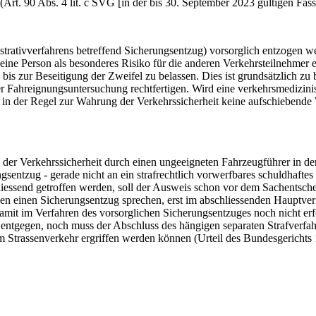
(Art. 90 Abs. 4 lit. c SVG [in der bis 30. September 2023 gültigen Fass
trativverfahrens betreffend Sicherungsentzug) vorsorglich entzogen w
ine Person als besonderes Risiko für die anderen Verkehrsteilnehmer e
 bis zur Beseitigung der Zweifel zu belassen. Dies ist grundsätzlich 
r Fahreignungsuntersuchung rechtfertigen. Wird eine verkehrsmedizinis
 in der Regel zur Wahrung der Verkehrssicherheit keine aufschiebend
der Verkehrssicherheit durch einen ungeeigneten Fahrzeugführer in de
sentzug - gerade nicht an ein strafrechtlich vorwerfbares schuldhafte
iessend getroffen werden, soll der Ausweis schon vor dem Sachentsch
en einen Sicherungsentzug sprechen, erst im abschliessenden Hauptverf
damit im Verfahren des vorsorglichen Sicherungsentzuges noch nicht er
entgegen, noch muss der Abschluss des hängigen separaten Strafverfah
 Strassenverkehr ergriffen werden können (Urteil des Bundesgericht