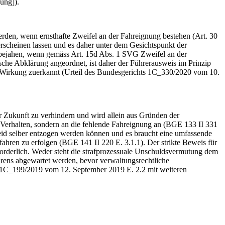
ung]).
erden, wenn ernsthafte Zweifel an der Fahreignung bestehen (Art. 30
rscheinen lassen und es daher unter dem Gesichtspunkt der
zu bejahen, wenn gemäss Art. 15d Abs. 1 SVG Zweifel an der
che Abklärung angeordnet, ist daher der Führerausweis im Prinzip
e Wirkung zuerkannt (Urteil des Bundesgerichts 1C_330/2020 vom 10.
r Zukunft zu verhindern und wird allein aus Gründen der
s Verhalten, sondern an die fehlende Fahreignung an (BGE 133 II 331
eid selber entzogen werden können und es braucht eine umfassende
ahren zu erfolgen (BGE 141 II 220 E. 3.1.1). Der strikte Beweis für
forderlich. Weder steht die strafprozessuale Unschuldsvermutung dem
rens abgewartet werden, bevor verwaltungsrechtliche
s 1C_199/2019 vom 12. September 2019 E. 2.2 mit weiteren