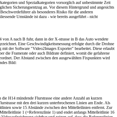
kategorien und Spezialkategorien vorsorglich auf unbestimmte Zeit
rglichen Sicherungsentzug an. Vor diesem Hintergrund und angesichts
 Beschwerdeführer als besonderes Risiko für die anderen
iessende Umstände ist dazu - wie bereits ausgeführt - nicht
 von A nach B fuhr, dann in der X-strasse in B das Auto wendete
gezeichnet. Eine Geschwindigkeitsmessung erfolgte durch die Drohne
 mit der Software "Video2Images Exporter" bearbeitet. Diese erlaubt
er die Framerate oder auch Bildrate definiert, womit die gefahrene
ugeordnet. Der Abstand zwischen den ausgewählten Fixpunkten wird
ndes Bild:
 in die H14 mündende Flurstrasse eine andere Anzahl an kurzen
urstrasse mit den drei kurzen unterbrochenen Linien am Ende. Als
tlinien sowie 15 Abstände zwischen den Mittelleilinien entfernt. Zur
elleitlinie 1 (=Referenzlinie 1) und endet anfangs Mittelleitlinie 16
r Videoaufzeichnung sichtbar und zeigen auf, dass die Referenzlinien