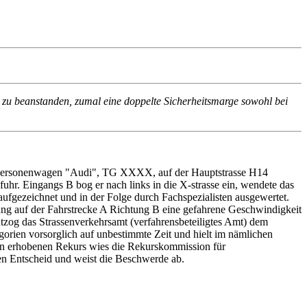
zu beanstanden, zumal eine doppelte Sicherheitsmarge sowohl bei
m Personenwagen "Audi", TG XXXX, auf der Hauptstrasse H14
uhr. Eingangs B bog er nach links in die X-strasse ein, wendete das
ufgezeichnet und in der Folge durch Fachspezialisten ausgewertet.
ung auf der Fahrstrecke A Richtung B eine gefahrene Geschwindigkeit
tzog das Strassenverkehrsamt (verfahrensbeteiligtes Amt) dem
orien vorsorglich auf unbestimmte Zeit und hielt im nämlichen
egen erhobenen Rekurs wies die Rekurskommission für
en Entscheid und weist die Beschwerde ab.