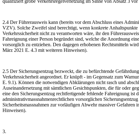
qualifiziert grobe Verkehrsregelverletzung im Sinne von Absatz 3 vor 
2.4 Der Führerausweis kann (bereits vor dem Abschluss eines Adminis
VZV). Solche Zweifel sind berechtigt, wenn konkrete Anhaltspunkte e
Verkehrssicherheit nicht zu verantworten wäre, ihr den Führerausweis
Fahreignung einer Person begründet sind, welche die Anordnung eine
vorsorglich zu entziehen. Den dagegen erhobenen Rechtsmitteln wird
März 2021 E. 4.3 mit weiteren Hinweisen).
2.5 Der Sicherungsentzug bezweckt, die zu befürchtende Gefährdung 
Verkehrssicherheit angeordnet. Er knüpft - im Gegensatz zum Warnung
E. 9.1). Können die notwendigen Abklärungen nicht rasch und abschl
Auseinandersetzung mit sämtlichen Gesichtspunkten, die für oder geg
eine den Sicherungsentzug rechtfertigende fehlende Fahreignung ist 
administrativmassnahmenrechtlichen vorsorglichen Sicherungsentzug 
Sicherheitsmassnahmen zur vorläufigen Abwehr massiver Gefahren im
Hinweisen).
3.