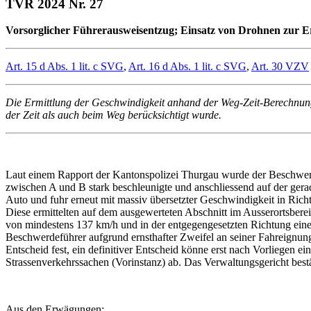
TVR 2024 Nr. 27
Vorsorglicher Führerausweisentzug; Einsatz von Drohnen zur Er
Art. 15 d Abs. 1 lit. c SVG
,
Art. 16 d Abs. 1 lit. c SVG
,
Art. 30 VZV
Die Ermittlung der Geschwindigkeit anhand der Weg-Zeit-Berechnung
der Zeit als auch beim Weg berücksichtigt wurde.
Laut einem Rapport der Kantonspolizei Thurgau wurde der Beschwe
zwischen A und B stark beschleunigte und anschliessend auf der gera
Auto und fuhr erneut mit massiv übersetzter Geschwindigkeit in Rich
Diese ermittelten auf dem ausgewerteten Abschnitt im Ausserortsber
von mindestens 137 km/h und in der entgegengesetzten Richtung eine
Beschwerdeführer aufgrund ernsthafter Zweifel an seiner Fahreignung
Entscheid fest, ein definitiver Entscheid könne erst nach Vorliege
Strassenverkehrssachen (Vorinstanz) ab. Das Verwaltungsgericht bes
Aus den Erwägungen: