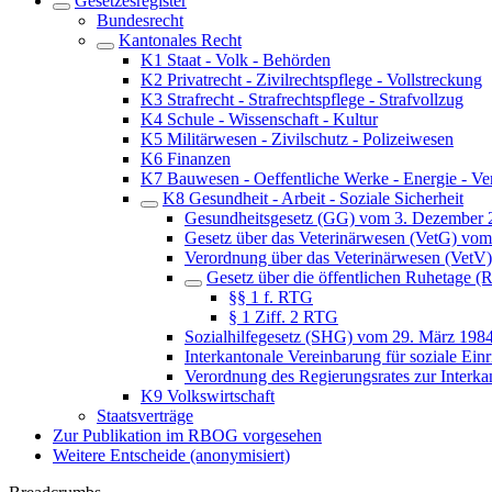
Gesetzesregister
Bundesrecht
Kantonales Recht
K1 Staat - Volk - Behörden
K2 Privatrecht - Zivilrechtspflege - Vollstreckung
K3 Strafrecht - Strafrechtspflege - Strafvollzug
K4 Schule - Wissenschaft - Kultur
K5 Militärwesen - Zivilschutz - Polizeiwesen
K6 Finanzen
K7 Bauwesen - Oeffentliche Werke - Energie - Ve
K8 Gesundheit - Arbeit - Soziale Sicherheit
Gesundheitsgesetz (GG) vom 3. Dezember 
Gesetz über das Veterinärwesen (VetG) vo
Verordnung über das Veterinärwesen (VetV
Gesetz über die öffentlichen Ruhetage 
§§ 1 f. RTG
§ 1 Ziff. 2 RTG
Sozialhilfegesetz (SHG) vom 29. März 198
Interkantonale Vereinbarung für soziale E
Verordnung des Regierungsrates zur Interk
K9 Volkswirtschaft
Staatsverträge
Zur Publikation im RBOG vorgesehen
Weitere Entscheide (anonymisiert)