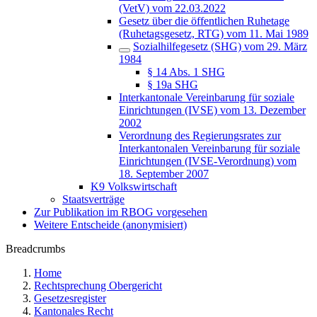
(VetV) vom 22.03.2022
Gesetz über die öffentlichen Ruhetage
(Ruhetagsgesetz, RTG) vom 11. Mai 1989
Sozialhilfegesetz (SHG) vom 29. März
1984
§ 14 Abs. 1 SHG
§ 19a SHG
Interkantonale Vereinbarung für soziale
Einrichtungen (IVSE) vom 13. Dezember
2002
Verordnung des Regierungsrates zur
Interkantonalen Vereinbarung für soziale
Einrichtungen (IVSE-Verordnung) vom
18. September 2007
K9 Volkswirtschaft
Staatsverträge
Zur Publikation im RBOG vorgesehen
Weitere Entscheide (anonymisiert)
Breadcrumbs
Home
Rechtsprechung Obergericht
Gesetzesregister
Kantonales Recht