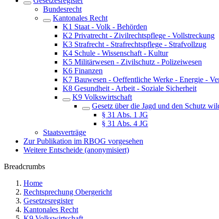
Gesetzesregister
Bundesrecht
Kantonales Recht
K1 Staat - Volk - Behörden
K2 Privatrecht - Zivilrechtspflege - Vollstreckung
K3 Strafrecht - Strafrechtspflege - Strafvollzug
K4 Schule - Wissenschaft - Kultur
K5 Militärwesen - Zivilschutz - Polizeiwesen
K6 Finanzen
K7 Bauwesen - Oeffentliche Werke - Energie - Ve
K8 Gesundheit - Arbeit - Soziale Sicherheit
K9 Volkswirtschaft
Gesetz über die Jagd und den Schutz wi
§ 31 Abs. 1 JG
§ 31 Abs. 4 JG
Staatsverträge
Zur Publikation im RBOG vorgesehen
Weitere Entscheide (anonymisiert)
Breadcrumbs
Home
Rechtsprechung Obergericht
Gesetzesregister
Kantonales Recht
K9 Volkswirtschaft