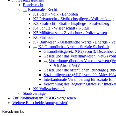
Gesetzesregister
Bundesrecht
Kantonales Recht
K1 Staat - Volk - Behörden
K2 Privatrecht - Zivilrechtspflege - Vollstreckung
K3 Strafrecht - Strafrechtspflege - Strafvollzug
K4 Schule - Wissenschaft - Kultur
K5 Militärwesen - Zivilschutz - Polizeiwesen
K6 Finanzen
K7 Bauwesen - Oeffentliche Werke - Energie - Ve
K8 Gesundheit - Arbeit - Soziale Sicherheit
Gesundheitsgesetz (GG) vom 3. Dezember 
Gesetz über das Veterinärwesen (VetG) vo
Verordnung über das Veterinärwesen (V
§ 6 Abs. 3 VetV
Gesetz über die öffentlichen Ruhetage (Ru
Sozialhilfegesetz (SHG) vom 29. März 198
Interkantonale Vereinbarung für soziale E
Verordnung des Regierungsrates zur Interk
K9 Volkswirtschaft
Staatsverträge
Zur Publikation im RBOG vorgesehen
Weitere Entscheide (anonymisiert)
Breadcrumbs