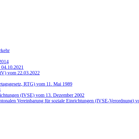
rkehr
2014
m 04.10.2021
etV) vom 22.03.2022
hetagsgesetz, RTG) vom 11. Mai 1989
4
inrichtungen (IVSE) vom 13. Dezember 2002
antonalen Vereinbarung für soziale Einrichtungen (IVSE-Verordnung) 