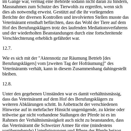
im Gange war, vermag eine Behörde sodann nicht daran zu hindern,
Massnahmen zum Schutze des Tierwohls zu ergreifen, wenn sich
dies als notwendig erweist. Gestützt auf die ihr vorliegenden
Berichte der diversen Kontrollen und involvierten Stellen musste das
Veterinäramt ernsthaft befürchten, dass das Wohl der Tiere auf dem
Hof des Berufungsklägers trotz des laufenden Mediationsverfahrens
und der wiederholten Beanstandungen durch eine fortschreitende
Verschlechterung erheblich gefährdet war.
12.7.
Wie es sich mit der "Aktennotiz zur Räumung Betrieb [des
Berufungsklägers] vom [zweiten Tag der Hofräumung]" des
Veterinäramts verhält, kann in diesem Zusammenhang dahingestellt
bleiben.
12.8.
Unter den gegebenen Umständen war es damit verhältnismässig,
dass das Veterinäramt auf dem Hof des Berufungsklägers zu
weiteren Abklärungen schritt. In Anbetracht der verschiedenen
Hinweise auf in mehrfacher Hinsicht ungenügende, zu kleine oder
teilweise gar nicht vorhandene Stallungen der Pferde ist es im
Rahmen der Verhältnismässigkeit auch nicht zu beanstanden, dass
das Veterinäramt die Schweizer Armee für eine (mindestens
vorübergehende) Unterbringungen und Pflege der Pferde beizog.