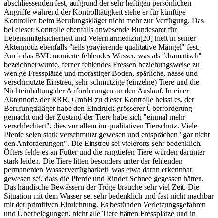
abschliessenden fest, aufgrund der sehr heftigen persönlichen
Angriffe während der Kontrolltätigkeit stehe er für künftige
Kontrollen beim Berufungskläger nicht mehr zur Verfügung. Das
bei dieser Kontrolle ebenfalls anwesende Bundesamt für
Lebensmittelsicherheit und Veterinärmedizin[20] hielt in seiner
Aktennotiz ebenfalls "teils gravierende qualitative Mängel" fest.
Auch das BVL monierte fehlendes Wasser, was als "dramatisch"
bezeichnet wurde, ferner fehlendes Fressen beziehungsweise zu
wenige Fressplätze und morastiger Boden, spärliche, nasse und
verschmutzte Einstreu, sehr schmutzige (einzelne) Tiere und die
Nichteinhaltung der Anforderungen an den Auslauf. In einer
Aktennotiz der RRR. GmbH zu dieser Kontrolle heisst es, der
Berufungskläger habe den Eindruck grösserer Überforderung
gemacht und der Zustand der Tiere habe sich "einmal mehr
verschlechtert", dies vor allem im qualitativen Tierschutz. Viele
Pferde seien stark verschmutzt gewesen und entsprächen "gar nicht
den Anforderungen". Die Einstreu sei vielerorts sehr bedenklich.
Öfters fehle es an Futter und die rangtiefen Tiere würden darunter
stark leiden. Die Tiere litten besonders unter der fehlenden
permanenten Wasserverfügbarkeit, was etwa daran erkennbar
gewesen sei, dass die Pferde und Rinder Schnee gegessen hätten.
Das händische Bewässern der Tröge brauche sehr viel Zeit. Die
Situation mit dem Wasser sei sehr bedenklich und fast nicht machbar
mit der primitiven Einrichtung. Es bestünden Verletzungsgefahren
und Überbelegungen, nicht alle Tiere hätten Fressplätze und in