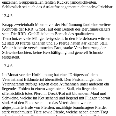
einzelnen Gruppenställen fehlten Rückzugsmöglichkeiten.
Schliesslich sei auch das Auslaufmanagement nicht nachvollziehbar.
12.4.5.
Knapp zweieinhalb Monate vor der Hofräumung fand eine weitere
Kontrolle der RRR. GmbH auf dem Betrieb des Berufungsklägers
statt. Die RRR. GmbH habe im Bereich des qualitativen
Tierschutzes viele Mängel festgestellt. In den Pferdeboxen würden
52 statt 38 Pferde gehalten und 15 Pferde hätten gar keinen Stall.
Weiter habe sie verschimmeltes Brot, starke Verschmutzung der
Schweinebuchten, keine Beschäftigung und generell Schmutz
festgestellt.
12.4.6.
Im Monat vor der Hofräumung hat eine "Drittperson" dem
Veterinäramt Bildmaterial übermittelt. Den Feststellungen des
Veterinäramts zufolge zeigen diese Aufnahmen unter anderem ein
liegendes Fohlen in einem zugekoteten Stall, ein liegendes
offensichtlich totes Pferd in Dreck/Kot mit blutendem Maul und
Schweine, welche im Kot stehend und liegend mit Fliegen übersät
sind. Auf den Fotos seien – so das Veterinäramt weiter –
abgesplitterte Hufe von Pferden, unzählige brandmagere Pferde,
stark verschmutzte Tiere sowie Pferde, welche neben einem Trog