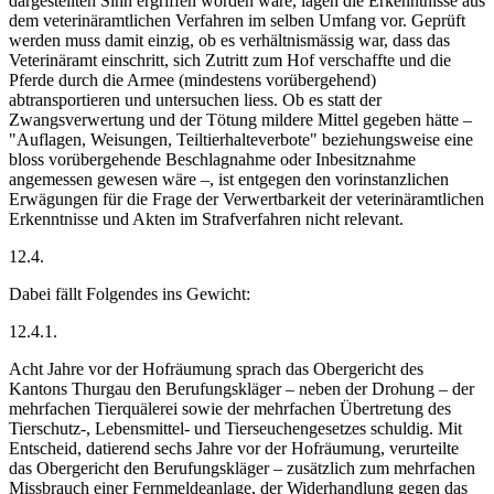
dargestellten Sinn ergriffen worden wäre, lägen die Erkenntnisse aus
dem veterinäramtlichen Verfahren im selben Umfang vor. Geprüft
werden muss damit einzig, ob es verhältnismässig war, dass das
Veterinäramt einschritt, sich Zutritt zum Hof verschaffte und die
Pferde durch die Armee (mindestens vorübergehend)
abtransportieren und untersuchen liess. Ob es statt der
Zwangsverwertung und der Tötung mildere Mittel gegeben hätte –
"Auflagen, Weisungen, Teiltierhalteverbote" beziehungsweise eine
bloss vorübergehende Beschlagnahme oder Inbesitznahme
angemessen gewesen wäre –, ist entgegen den vorinstanzlichen
Erwägungen für die Frage der Verwertbarkeit der veterinäramtlichen
Erkenntnisse und Akten im Strafverfahren nicht relevant.
12.4.
Dabei fällt Folgendes ins Gewicht:
12.4.1.
Acht Jahre vor der Hofräumung sprach das Obergericht des
Kantons Thurgau den Berufungskläger – neben der Drohung – der
mehrfachen Tierquälerei sowie der mehrfachen Übertretung des
Tierschutz-, Lebensmittel- und Tierseuchengesetzes schuldig. Mit
Entscheid, datierend sechs Jahre vor der Hofräumung, verurteilte
das Obergericht den Berufungskläger – zusätzlich zum mehrfachen
Missbrauch einer Fernmeldeanlage, der Widerhandlung gegen das