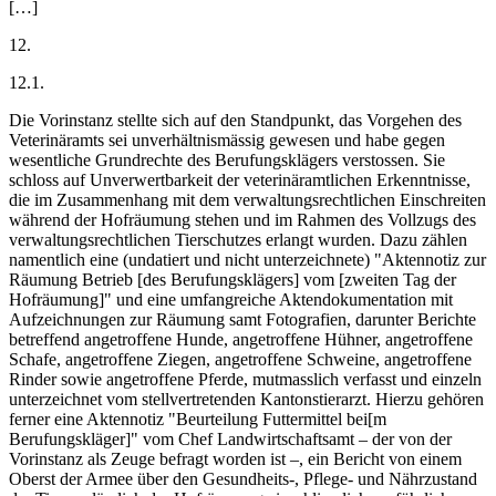
[…]
12.
12.1.
Die Vorinstanz stellte sich auf den Standpunkt, das Vorgehen des
Veterinäramts sei unverhältnismässig gewesen und habe gegen
wesentliche Grundrechte des Berufungsklägers verstossen. Sie
schloss auf Unverwertbarkeit der veterinäramtlichen Erkenntnisse,
die im Zusammenhang mit dem verwaltungsrechtlichen Einschreiten
während der Hofräumung stehen und im Rahmen des Vollzugs des
verwaltungsrechtlichen Tierschutzes erlangt wurden. Dazu zählen
namentlich eine (undatiert und nicht unterzeichnete) "Aktennotiz zur
Räumung Betrieb [des Berufungsklägers] vom [zweiten Tag der
Hofräumung]" und eine umfangreiche Aktendokumentation mit
Aufzeichnungen zur Räumung samt Fotografien, darunter Berichte
betreffend angetroffene Hunde, angetroffene Hühner, angetroffene
Schafe, angetroffene Ziegen, angetroffene Schweine, angetroffene
Rinder sowie angetroffene Pferde, mutmasslich verfasst und einzeln
unterzeichnet vom stellvertretenden Kantonstierarzt. Hierzu gehören
ferner eine Aktennotiz "Beurteilung Futtermittel bei[m
Berufungskläger]" vom Chef Landwirtschaftsamt – der von der
Vorinstanz als Zeuge befragt worden ist –, ein Bericht von einem
Oberst der Armee über den Gesundheits-, Pflege- und Nährzustand