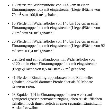
18 Pferde mit Widerristhöhe von <148 cm in einer
Einraumgruppenbox mit eingestreuter (Liege-)Fläche von
2
2
70 m
statt 100,8 m
gehalten;
15 Pferde mit Widerristhöhe von 148 bis 162 cm in einer
Einraumgruppenbox mit eingestreuter (Liege-)Fläche von
2
2
70 m
statt 96 m
gehalten;
26 Pferde mit Widerristhöhe von 148 bis 162 cm in einer
Einraumgruppenbox mit eingestreuter (Liege-)Fläche von 92
2
2
m
statt 166,4 m
gehalten;
drei Esel und ein Shetlandpony mit Widerristhöhe von
<120 cm in einer Einraumgruppenbox mit eingestreuter
2
2
(Liege-)Fläche von 8,5 m
statt 22 m
gehalten;
41 Pferde in Einraumgruppenboxen ohne Raumteiler
gehalten, obwohl darunter Pferde älter als 30 Monate
gewesen seien;
63 Equiden[19] in Einraumgruppenboxen weder auf
genügend grossen permanent zugänglichen Auslaufflächen
gehalten, noch ihnen täglich in einer separaten Einrichtung
Auslauf gewährt;