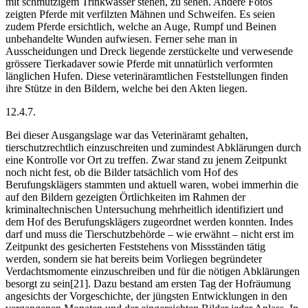
mit schmutzigem Trinkwasser stehen, zu sehen. Andere Fotos
zeigten Pferde mit verfilzten Mähnen und Schweifen. Es seien
zudem Pferde ersichtlich, welche an Auge, Rumpf und Beinen
unbehandelte Wunden aufwiesen. Ferner sehe man in
Ausscheidungen und Dreck liegende zerstückelte und verwesende
grössere Tierkadaver sowie Pferde mit unnatürlich verformten
länglichen Hufen. Diese veterinäramtlichen Feststellungen finden
ihre Stütze in den Bildern, welche bei den Akten liegen.
12.4.7.
Bei dieser Ausgangslage war das Veterinäramt gehalten,
tierschutzrechtlich einzuschreiten und zumindest Abklärungen durch
eine Kontrolle vor Ort zu treffen. Zwar stand zu jenem Zeitpunkt
noch nicht fest, ob die Bilder tatsächlich vom Hof des
Berufungsklägers stammten und aktuell waren, wobei immerhin die
auf den Bildern gezeigten Örtlichkeiten im Rahmen der
kriminaltechnischen Untersuchung mehrheitlich identifiziert und
dem Hof des Berufungsklägers zugeordnet werden konnten. Indes
darf und muss die Tierschutzbehörde – wie erwähnt – nicht erst im
Zeitpunkt des gesicherten Feststehens von Missständen tätig
werden, sondern sie hat bereits beim Vorliegen begründeter
Verdachtsmomente einzuschreiben und für die nötigen Abklärungen
besorgt zu sein[21]. Dazu bestand am ersten Tag der Hofräumung
angesichts der Vorgeschichte, der jüngsten Entwicklungen in den