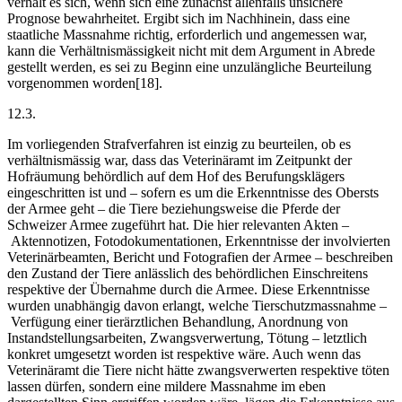
verhält es sich, wenn sich eine zunächst allenfalls unsichere
Prognose bewahrheitet. Ergibt sich im Nachhinein, dass eine
staatliche Massnahme richtig, erforderlich und angemessen war,
kann die Verhältnismässigkeit nicht mit dem Argument in Abrede
gestellt werden, es sei zu Beginn eine unzulängliche Beurteilung
vorgenommen worden[18].
12.3.
Im vorliegenden Strafverfahren ist einzig zu beurteilen, ob es
verhältnismässig war, dass das Veterinäramt im Zeitpunkt der
Hofräumung behördlich auf dem Hof des Berufungsklägers
eingeschritten ist und – sofern es um die Erkenntnisse des Obersts
der Armee geht – die Tiere beziehungsweise die Pferde der
Schweizer Armee zugeführt hat. Die hier relevanten Akten –
Aktennotizen, Fotodokumentationen, Erkenntnisse der involvierten
Veterinärbeamten, Bericht und Fotografien der Armee – beschreiben
den Zustand der Tiere anlässlich des behördlichen Einschreitens
respektive der Übernahme durch die Armee. Diese Erkenntnisse
wurden unabhängig davon erlangt, welche Tierschutzmassnahme –
Verfügung einer tierärztlichen Behandlung, Anordnung von
Instandstellungsarbeiten, Zwangsverwertung, Tötung – letztlich
konkret umgesetzt worden ist respektive wäre. Auch wenn das
Veterinäramt die Tiere nicht hätte zwangsverwerten respektive töten
lassen dürfen, sondern eine mildere Massnahme im eben