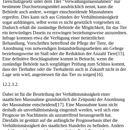
Tierschutzgesetz unter dem Titel "Verwaltungsmassnahmen" nur
bestimmte Durchsetzungsmittel ausdrücklich nennt, kann die
Behörde auch andere, weniger einschneidende Massnahmen
ergreifen. Dies kann sich aus Gründen der Verhältnismässigkeit
sogar aufdrängen, selbst wenn es nicht gesetzlich vorgesehen ist.
Dadurch erhält die zuständige Behörde die Möglichkeit, für das Tier
ein tierwürdiges Dasein zu erzwingen beziehungsweise anzuordnen.
Infrage kommen etwa die Verfügung einer tierärztlichen
Behandlung, Vorschriften betreffend die Pflege der Tiere, die
Anordnung von notwendigen Instandstellungsarbeiten am Gehege
beziehungsweise im Stall oder die Reduktion der Anzahl Tiere[15].
Eine definitive Beschlagnahme kommt in Betracht, wenn die
zuständige Behörde nach sorgfältiger Prüfung zum Schluss kommt,
dass der Tierhalter oder die Tierhalterin auch in Zukunft nicht in der
Lage sein wird, angemessen für das Tier zu sorgen[16].
12.2.3.2.
Dabei ist für die Beurteilung der Verhältnismässigkeit einer
staatlichen Massnahme grundsätzlich der Zeitpunkt der Anordnung
der Massnahme entscheidend[17]. Eine Mass­nahme kann nicht
deshalb als unverhältnismässig eingestuft werden, weil sich eine
Prognose im Nachhinein als unzutreffend herausgestellt hat.
Diesfalls ist gestützt auf die anfängliche Prognosebasis über die
Verhältnismässigkeit des staatlichen Handelns zu befinden. Anders