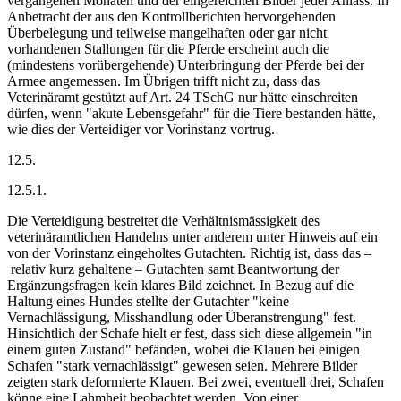
vergangenen Monaten und der eingereichten Bilder jeder Anlass. In
Anbetracht der aus den Kontrollberichten hervorgehenden
Überbelegung und teilweise mangelhaften oder gar nicht
vorhandenen Stallungen für die Pferde erscheint auch die
(mindestens vor­über­gehende) Unterbringung der Pferde bei der
Armee angemessen. Im Übrigen trifft nicht zu, dass das
Veterinäramt gestützt auf Art. 24 TSchG nur hätte einschreiten
dürfen, wenn "akute Lebensgefahr" für die Tiere bestanden hätte,
wie dies der Verteidiger vor Vorinstanz vortrug.
12.5.
12.5.1.
Die Verteidigung bestreitet die Verhältnismässigkeit des
veterinäramtlichen Handelns unter anderem unter Hinweis auf ein
von der Vorinstanz eingeholtes Gutachten. Richtig ist, dass das –
relativ kurz gehaltene – Gutachten samt Beantwortung der
Ergänzungsfragen kein klares Bild zeichnet. In Bezug auf die
Haltung eines Hundes stellte der Gutachter "keine
Vernachlässigung, Misshandlung oder Überanstrengung" fest.
Hinsichtlich der Schafe hielt er fest, dass sich diese allgemein "in
einem guten Zustand" befänden, wobei die Klauen bei einigen
Schafen "stark vernachlässigt" gewesen seien. Mehrere Bilder
zeigten stark deformierte Klauen. Bei zwei, eventuell drei, Schafen
könne eine Lahmheit beobachtet werden. Von einer