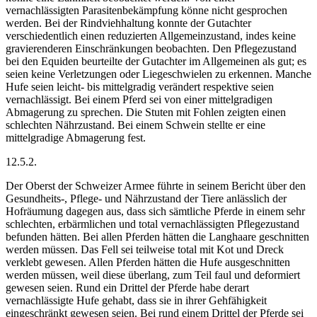
vernachlässigten Parasitenbekämpfung könne nicht gesprochen
werden. Bei der Rindviehhaltung konnte der Gutachter
verschiedentlich einen reduzierten Allgemeinzustand, indes keine
gravierenderen Einschränkungen beobachten. Den Pflegezustand
bei den Equiden beurteilte der Gutachter im Allgemeinen als gut; es
seien keine Verletzungen oder Liegeschwielen zu erkennen. Manche
Hufe seien leicht- bis mittelgradig verändert respektive seien
vernachlässigt. Bei einem Pferd sei von einer mittelgradigen
Abmagerung zu sprechen. Die Stuten mit Fohlen zeigten einen
schlechten Nährzustand. Bei einem Schwein stellte er eine
mittelgradige Abmagerung fest.
12.5.2.
Der Oberst der Schweizer Armee führte in seinem Bericht über den
Gesundheits-, Pflege- und Nährzustand der Tiere anlässlich der
Hofräumung dagegen aus, dass sich sämtliche Pferde in einem sehr
schlechten, erbärmlichen und total vernachlässigten Pflegezustand
befunden hätten. Bei allen Pferden hätten die Langhaare geschnitten
werden müssen. Das Fell sei teilweise total mit Kot und Dreck
verklebt gewesen. Allen Pferden hätten die Hufe ausgeschnitten
werden müssen, weil diese überlang, zum Teil faul und deformiert
gewesen seien. Rund ein Drittel der Pferde habe derart
vernachlässigte Hufe gehabt, dass sie in ihrer Gehfähigkeit
eingeschränkt gewesen seien. Bei rund einem Drittel der Pferde sei