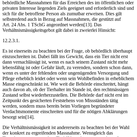
behördliche Massnahmen für das Erreichen des im öffentlichen oder
privaten Interesse liegenden Ziels geeignet und erforderlich sind und
sich für die betroffene Person als zumutbar erweisen. Dies gilt
selbstredend auch in Bezug auf Massnahmen, die gestützt auf
Art. 24 Abs. 1 TSchG angeordnet werden[13]. Das
Verhältnismässigkeitsgebot gilt dabei in zweierlei Hinsicht:
12.2.3.1.
Es ist einerseits zu beachten bei der Frage, ob behördlich überhaupt
einzuschreiten ist. Dabei fällt ins Gewicht, dass ein Tier nicht erst
dann vernachlässigt ist, wenn es nach seinem Zustand nicht mehr
lebensfähig ist oder Gefahr läuft, zu verenden, sondern schon dann,
wenn es unter der fehlenden oder ungenügenden Versorgung und
Pflege erheblich leidet oder wenn sein Wohlbefinden in erheblichem
Masse eingeschränkt ist. Wie weit die Behörde einschreitet, hängt
auch davon ab, ob der Tierhalter im Stande ist, den rechtmässigen
Zustand selbst wiederherzustellen. Die Behörde darf nicht erst im
Zeitpunkt des gesicherten Feststehens von Missständen tätig
werden, sondern muss bereits beim Vorliegen begründeter
Verdachtsmomente einschreiten und für die nötigen Abklärungen
besorgt sein[14].
Die Verhältnismässigkeit ist andererseits zu beachten bei der Wahl
der konkret zu ergreifenden Massnahme. Wenngleich das