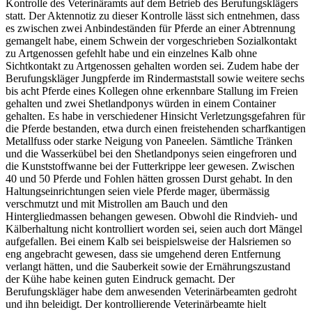
Kontrolle des Veterinäramts auf dem Betrieb des Berufungsklägers
statt. Der Aktennotiz zu dieser Kontrolle lässt sich entnehmen, dass
es zwischen zwei Anbindeständen für Pferde an einer Abtrennung
gemangelt habe, einem Schwein der vorgeschrieben Sozialkontakt
zu Artgenossen gefehlt habe und ein einzelnes Kalb ohne
Sichtkontakt zu Artgenossen gehalten worden sei. Zudem habe der
Berufungskläger Jungpferde im Rindermaststall sowie weitere sechs
bis acht Pferde eines Kollegen ohne erkennbare Stallung im Freien
gehalten und zwei Shetlandponys würden in einem Container
gehalten. Es habe in verschiedener Hinsicht Verletzungsgefahren für
die Pferde bestanden, etwa durch einen freistehenden scharfkantigen
Metallfuss oder starke Neigung von Paneelen. Sämtliche Tränken
und die Wasserkübel bei den Shetlandponys seien eingefroren und
die Kunststoffwanne bei der Futterkrippe leer gewesen. Zwischen
40 und 50 Pferde und Fohlen hätten grossen Durst gehabt. In den
Haltungseinrichtungen seien viele Pferde mager, übermässig
verschmutzt und mit Mistrollen am Bauch und den
Hintergliedmassen behangen gewesen. Obwohl die Rindvieh- und
Kälberhaltung nicht kontrolliert worden sei, seien auch dort Mängel
aufgefallen. Bei einem Kalb sei beispielsweise der Halsriemen so
eng angebracht gewesen, dass sie umgehend deren Entfernung
verlangt hätten, und die Sauberkeit sowie der Ernährungszustand
der Kühe habe keinen guten Eindruck gemacht. Der
Berufungskläger habe dem anwesenden Veterinärbeamten gedroht
und ihn beleidigt. Der kontrollierende Veterinärbeamte hielt