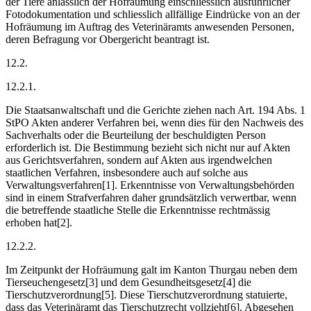
der Tiere anlässlich der Hofräumung einschliesslich ausführlicher
Fotodokumentation und schliesslich allfällige Eindrücke von an der
Hofräumung im Auftrag des Veterinäramts anwesenden Personen,
deren Befragung vor Obergericht beantragt ist.
12.2.
12.2.1.
Die Staatsanwaltschaft und die Gerichte ziehen nach Art. 194 Abs. 1
StPO Akten anderer Verfahren bei, wenn dies für den Nachweis des
Sachverhalts oder die Beurteilung der beschuldigten Person
erforderlich ist. Die Bestimmung bezieht sich nicht nur auf Akten
aus Gerichtsverfahren, sondern auf Akten aus irgendwelchen
staatlichen Verfahren, insbesondere auch auf solche aus
Verwaltungsverfahren[1]. Erkenntnisse von Verwaltungsbehörden
sind in einem Strafverfahren daher grundsätzlich verwertbar, wenn
die betreffende staatliche Stelle die Erkenntnisse rechtmässig
erhoben hat[2].
12.2.2.
Im Zeitpunkt der Hofräumung galt im Kanton Thurgau neben dem
Tierseuchengesetz[3] und dem Gesundheitsgesetz[4] die
Tierschutzverordnung[5]. Diese Tierschutzverordnung statuierte,
dass das Veterinäramt das Tierschutzrecht vollzieht[6]. Abgesehen