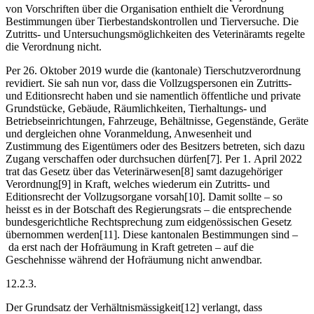
von Vorschriften über die Organisation enthielt die Verordnung
Bestimmungen über Tierbestandskontrollen und Tierversuche. Die
Zutritts- und Untersuchungsmöglichkeiten des Veterinäramts regelte
die Verordnung nicht.
Per 26. Oktober 2019 wurde die (kantonale) Tierschutzverordnung
revidiert. Sie sah nun vor, dass die Vollzugspersonen ein Zutritts-
und Editionsrecht haben und sie namentlich öffentliche und private
Grundstücke, Gebäude, Räumlichkeiten, Tierhaltungs- und
Betriebseinrichtungen, Fahrzeuge, Behältnisse, Gegenstände, Geräte
und dergleichen ohne Voranmeldung, Anwesenheit und
Zustimmung des Eigentümers oder des Besitzers betreten, sich dazu
Zugang verschaffen oder durchsuchen dürfen[7]. Per 1. April 2022
trat das Gesetz über das Veterinärwesen[8] samt dazugehöriger
Verordnung[9] in Kraft, welches wiederum ein Zutritts- und
Editionsrecht der Vollzugsorgane vorsah[10]. Damit sollte – so
heisst es in der Botschaft des Regierungsrats – die entsprechende
bundesgerichtliche Rechtsprechung zum eidgenössischen Gesetz
übernommen werden[11]. Diese kantonalen Bestimmungen sind –
da erst nach der Hofräumung in Kraft getreten – auf die
Geschehnisse während der Hofräumung nicht anwendbar.
12.2.3.
Der Grundsatz der Verhältnismässigkeit[12] verlangt, dass