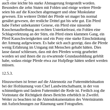
auch eine leichte bis starke Abmagerung festgestellt worden.
Besonders die zehn Stuten mit Fohlen und einige weitere Pferde
seien bis auf die Knochen abgemagert und ohne Muskulatur
gewesen. Ein weiterer Drittel der Pferde sei mager bis normal
genährt gewesen, der restliche Drittel gut bis sehr gut. Ein Pferd
habe Fieber unbekannter Genese, ein Pferd eine nässende
Knochenauftreibung am rechten Unterkieferast, ein Fohlen eine
Schlagverletzung an der Stirn, ein Pferd einen klammen Gang, ein
Pferd Kauschwierigkeiten und ein Pony eine starke Einschränkung
der Atmung aufgewiesen. Es habe sich auch gezeigt, dass die Pferde
wenig Erfahrung im Umgang mit Menschen gehabt hätten. Dies
lasse darauf schliessen, dass mit den Pferden wenig gearbeitet
worden sei und ihnen die zu erwartende Grundausbildung gefehlt
habe, sodass einige Pferde etwa zur Hufpflege hätten sediert werden
müssen.
12.5.3.
Hinzuweisen ist ferner auf die Aktennotiz zur Futtermittelsituation
bei der Hofräumung vom Chef Landwirtschaftsamt, in der von
schimmligem und faulem Futtermittel die Rede ist. Freilich zog die
Vorinstanz die Richtigkeit dieses Berichts erheblich in Zweifel.
Weiter zu beachten ist die Aktendokumentation des Veterinäramts
mit Aufzeichnungen zur Räumung samt Fotografien.