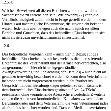
12.5.4.
Welchen Beweiswert all diesen Berichten zukommt, wird im
Sachentscheid zu entscheiden sein. Wie erwähnt[22] kann die
Verhältnismässigkeit zudem nicht in Frage gestellt werden mit dem
Hinweis auf nachträgliche Erkenntnisse, die zuvor nicht bekannt
waren. Jedenfalls aber belegen auch die nachträglich erstellten
Berichte und Gutachten, dass das behördliche Einschreiten an sich
nicht als geradezu unverhältnismässig einzustufen ist.
12.6.
Das behördliche Vorgehen kann – auch hier in Bezug auf das
behördliche Einschreiten als solches, welches die interessierenden
Erkenntnisse des Veterinäramt und der Armee hervorbrachten, also
ausgenommen die hier nicht streitgegenständliche
Zwangsverwertung und Schlachtung der Tiere[23] – auch nicht als
geradezu treuwidrig bezeichnet werden. Es kann dem Veterinäramt
insbesondere nicht vorgeworfen werden, nicht "vorher ins
Gespräch" mit dem Berufungskläger getreten zu sein. Erstens ist
tierschutzrechtliches Einschreiten gestützt auf Art. 24 TSchG
regelmässig ohne vorangehende Absprache erforderlich. Zweitens
zeugen die Akten von kontinuierlichen Kontakten zwischen dem
Berufungskläger und dem Veterinäramt, die vom Veterinäramt indes
als fruchtlos betrachtet worden sind. Dass ein Mediationsverfahren