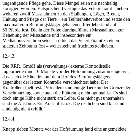
ungenügende Pflege gehe. Diese Mängel seien nie nachhaltig
korrigiert worden. Entsprechend verfügte das Veterinäramt – neben
weiteren zwölf Massnahmen zu den Stallungen, Läger, Boxen,
Haltung und Pflege der Tiere – ein Teiltierhalteverbot und setzte den
maximal vom Berufungskläger gehaltenen Pferdebestand auf
60 Pferde fest. Die in der Folge durchgeführten Massnahmen zur
Behebung der Missstände und insbesondere ein
Mediationsverfahren seien – so hielt das Veterinäramt zu einem
späteren Zeitpunkt fest – weitestgehend fruchtlos geblieben.
12.4.3.
Die RRR. GmbH als (verwaltungs-)externe Kontrollstelle
rapportierte rund 16 Monate vor der Hofräumung zusammengefasst,
dass sich die Situation auf dem Hof des Berufungsklägers
gegenüber der letzten Kontrolle verschlechtert habe. Der
Kontrolleur hielt fest: "Vor allem sind einige Tiere an der Grenze der
Verschmutzung sowie auch die Fütterung nicht optimal ist. Es sind
doch einige Kühe nicht stark am Leibe. Gar nicht gut unterhalten
sind die Ausläufe. Ein Auslauf ist ok. Die restlichen sind klar und
eindeutig nicht erfüllt."
12.4.4.
Knapp sieben Monate vor der Hofräumung fand eine angemeldete