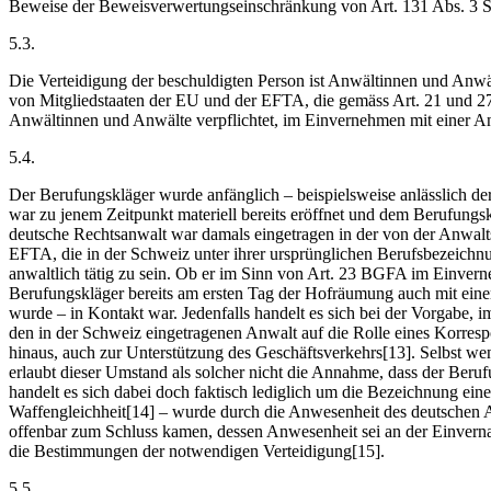
Beweise der Beweisverwertungseinschränkung von Art. 131 Abs. 3 S
5.3.
Die Verteidigung der beschuldigten Person ist Anwältinnen und Anwäl
von Mitgliedstaaten der EU und der EFTA, die gemäss Art. 21 und 27 
Anwältinnen und Anwälte verpflichtet, im Einvernehmen mit einer Anw
5.4.
Der Berufungskläger wurde anfänglich – beispielsweise anlässlich de
war zu jenem Zeitpunkt materiell bereits eröffnet und dem Berufungskl
deutsche Rechtsanwalt war damals eingetragen in der von der Anwalt
EFTA, die in der Schweiz unter ihrer ursprünglichen Berufsbezeichnu
anwaltlich tätig zu sein. Ob er im Sinn von Art. 23 BGFA im Einvern
Berufungskläger bereits am ersten Tag der Hofräumung auch mit einem
wurde – in Kontakt war. Jedenfalls handelt es sich bei der Vorgabe, 
den in der Schweiz eingetragenen Anwalt auf die Rolle eines Korres
hinaus, auch zur Unterstützung des Geschäftsverkehrs[13]. Selbst w
erlaubt dieser Umstand als solcher nicht die Annahme, dass der Beru
handelt es sich dabei doch faktisch lediglich um die Bezeichnung ei
Waffengleichheit[14] – wurde durch die Anwesenheit des deutschen A
offenbar zum Schluss kamen, dessen Anwesenheit sei an der Einvernah
die Bestimmungen der notwendigen Verteidigung[15].
5.5.