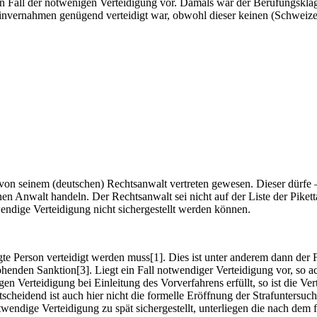
n Fall der notwenigen Verteidigung vor. Damals war der Berufungskläg
n Einvernahmen genügend verteidigt war, obwohl dieser keinen (Schwei
 von seinem (deutschen) Rechtsanwalt vertreten gewesen. Dieser dürfe 
nen Anwalt handeln. Der Rechtsanwalt sei nicht auf der Liste der Pik
ndige Verteidigung nicht sichergestellt werden können.
gte Person verteidigt werden muss[1]. Dies ist unter anderem dann der Fa
enden Sanktion[3]. Liegt ein Fall notwendiger Verteidigung vor, so ach
en Verteidigung bei Einleitung des Vorverfahrens erfüllt, so ist die Ve
ntscheidend ist auch hier nicht die formelle Eröffnung der Strafunters
twendige Verteidigung zu spät sichergestellt, unterliegen die nach dem