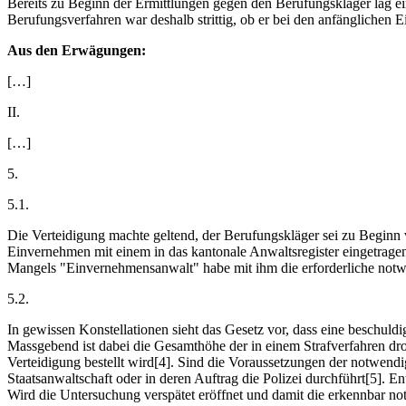
Bereits zu Beginn der Ermittlungen gegen den Berufungskläger lag ei
Berufungsverfahren war deshalb strittig, ob er bei den anfängliche
Aus den Erwägungen:
[…]
II.
[…]
5.
5.1.
Die Verteidigung machte geltend, der Berufungskläger sei zu Beginn
Einvernehmen mit einem in das kantonale Anwaltsregister eingetrage
Mangels "Einvernehmensanwalt" habe mit ihm die erforderliche notwe
5.2.
In gewissen Konstellationen sieht das Gesetz vor, dass eine beschuldi
Massgebend ist dabei die Gesamthöhe der in einem Strafverfahren droh
Verteidigung bestellt wird[4]. Sind die Voraussetzungen der notwendig
Staatsanwaltschaft oder in deren Auftrag die Polizei durchführt[5]. E
Wird die Untersuchung verspätet eröffnet und damit die erkennbar no