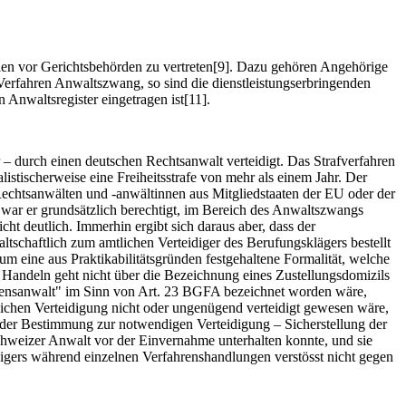
eien vor Gerichtsbehörden zu vertreten[9]. Dazu gehören Angehörige
erfahren Anwaltszwang, so sind die dienst­leistungserbringenden
Anwaltsregister eingetragen ist[11].
– durch einen deutschen Rechtsanwalt verteidigt. Das Strafverfahren
istischerweise eine Freiheitsstrafe von mehr als einem Jahr. Der
echtsanwälten und -anwältinnen aus Mitgliedstaaten der EU oder der
 war er grundsätzlich berechtigt, im Bereich des Anwaltszwangs
t deutlich. Immerhin ergibt sich daraus aber, dass der
tschaftlich zum amtlichen Verteidiger des Berufungsklägers bestellt
m eine aus Praktikabilitätsgründen festgehaltene Formalität, welche
 Handeln geht nicht über die Bezeichnung eines Zustellungsdomizils
ehmensanwalt" im Sinn von Art. 23 BGFA bezeichnet worden wäre,
lichen Verteidigung nicht oder ungenügend verteidigt gewesen wäre,
k der Bestimmung zur notwendigen Verteidigung – Sicherstellung der
hweizer Anwalt vor der Einvernahme unterhalten konnte, und sie
digers während einzelnen Verfahrenshandlungen verstösst nicht gegen