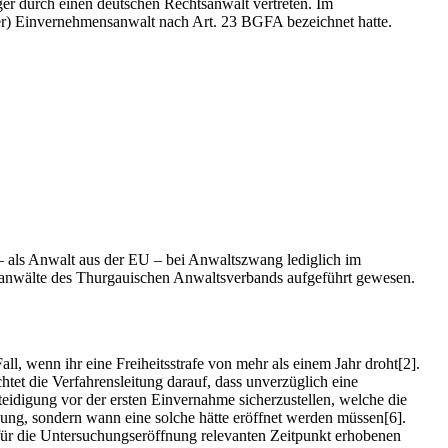
er durch einen deutschen Rechtsanwalt vertreten. Im
zer) Einvernehmensanwalt nach Art. 23 BGFA bezeichnet hatte.
– als Anwalt aus der EU – bei Anwaltszwang lediglich im
ettanwälte des Thurgauischen Anwaltsverbands aufgeführt gewesen.
ll, wenn ihr eine Freiheitsstrafe von mehr als einem Jahr droht[2].
tet die Verfahrensleitung darauf, dass unverzüglich eine
rteidigung vor der ersten Einvernahme sicherzustellen, welche die
uchung, sondern wann eine solche hätte eröffnet werden müssen[6].
 für die Untersuchungseröffnung relevanten Zeitpunkt erhobenen