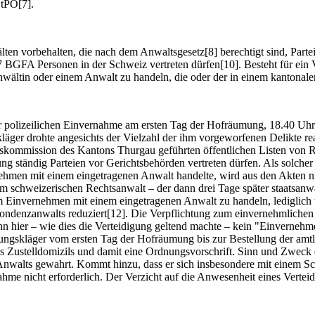
tPO[7].
ten vorbehalten, die nach dem Anwaltsgesetz[8] berechtigt sind, Part
BGFA Personen in der Schweiz vertreten dürfen[10]. Besteht für ein V
ältin oder einem Anwalt zu handeln, die oder der in einem kantonalen 
r polizeilichen Einvernahme am ersten Tag der Hofräumung, 18.40 Uhr 
äger drohte angesichts der Vielzahl der ihm vorgeworfenen Delikte real
skommission des Kantons Thurgau geführten öffentlichen Listen von R
ng ständig Parteien vor Gerichtsbehörden vertreten dürfen. Als solcher
ehmen mit einem eingetragenen Anwalt handelte, wird aus den Akten nich
 schweizerischen Rechtsanwalt – der dann drei Tage später staatsanwal
im Einvernehmen mit einem eingetragenen Anwalt zu handeln, lediglich u
pondenzanwalts reduziert[12]. Die Verpflichtung zum einvernehmlichen
enn hier – wie dies die Verteidigung geltend machte – kein "Einvern
fungskläger vom ersten Tag der Hofräumung bis zur Bestellung der amt
nes Zustelldomizils und damit eine Ordnungsvorschrift. Sinn und Zwec
nwalts gewahrt. Kommt hinzu, dass er sich insbesondere mit einem Sc
me nicht erforderlich. Der Verzicht auf die Anwesenheit eines Vertei