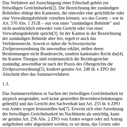
Das Verfahren auf Ausschlagung einer Erbschaft gehört zur
freiwilligen Gerichtsbarkeit[2]. Die Bezeichnung der zuständigen
Behörden obliegt den Kantonen, die entweder eine gerichtliche oder
eine Verwaltungsbehörde vorsehen können, wo das Gesetz – wie in
Art. 570 Abs. 1 ZGB – nur von einer "zuständigen Behörde" und
nicht ausdrücklich entweder vom Gericht oder von einer
Verwaltungsbehörde spricht[3]. Ist der Kanton in der Bezeichnung
der zuständigen Behörde aber frei, regelt er auch das
Verfahrensrecht. Soweit er dabei die Schweizerische
Zivilprozessordnung für anwendbar erklärt, stellen deren
Bestimmungen nicht Bundesrecht, sondern kantonales Recht dar[4].
Im Kanton Thurgau sind erstinstanzlich die Bezirksgerichte
zuständig; anwendbar ist nach der Praxis des Obergerichts die
Zivilprozessordnung[5], konkret gemäss Art. 248 lit. e ZPO der
Abschnitt über das Summarverfahren.
1.3.
Das Summarverfahren in Sachen der freiwilligen Gerichtsbarkeit ist
atypisch ausgestaltet, weil keine generellen Beweisbeschränkungen
gelten[6] und das Gericht den Sachverhalt laut Art. 255 lit. b ZPO
von Amtes wegen festzustellen hat[7]. Erweist sich eine Anordnung
der freiwilligen Gerichtsbarkeit im Nachhinein als unrichtig, kann
sie gemäss Art. 256 Abs. 2 ZPO von Amtes wegen oder auf Antrag
aufgehoben oder abgeändert werden, es sei denn, das Gesetz oder