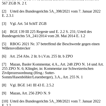
567 ZGB N. 2 f.
[2] Urteil des Bundesgerichts 5A_398/2021 vom 7. Januar 2022
E. 2.3.1
[3] Vgl. Art. 54 SchlT ZGB
[4] BGE 139 III 225 Regeste und E. 2.2 S. 231; Urteil des
Bundesgerichts 5A_241/2014 vom 28. Mai 2014 E. 1.2
[5] RBOG 2021 Nr. 37 betreffend die Beschwerde gegen einen
Willensvollstrecker
[6] Art. 254 Abs. 2 lit. b i.V.m. 255 lit. b ZPO
[7] Mazan, Basler Kommentar, 4.A., Art. 248 ZPO N. 14 und Art.
255 ZPO N. 6; Klingler, in: Kommentar zur Schweizerischen
Zivilprozessordnung (Hrsg.: Sutter-
Somm/Hasenböhler/Leuenberger), 3.A., Art. 255 N. 1
[8] Vgl. BGE 141 III 43 E. 2.5.2
[9] Mazan, Art. 256 ZPO N. 9
[10] Urteil des Bundesgerichts 5A_398/2021 vom 7. Januar 2022
E. 2.2