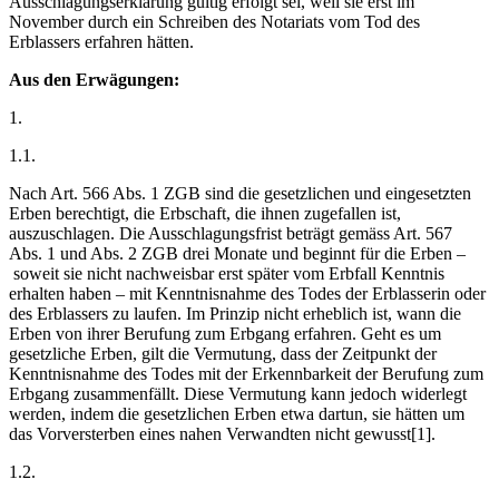
Ausschlagungserklärung gültig erfolgt sei, weil sie erst im
November durch ein Schreiben des Notariats vom Tod des
Erblassers erfahren hätten.
Aus den Erwägungen:
1.
1.1.
Nach Art. 566 Abs. 1 ZGB sind die gesetzlichen und eingesetzten
Erben berechtigt, die Erbschaft, die ihnen zugefallen ist,
auszuschlagen. Die Ausschlagungsfrist beträgt gemäss Art. 567
Abs. 1 und Abs. 2 ZGB drei Monate und beginnt für die Erben –
soweit sie nicht nachweisbar erst später vom Erbfall Kenntnis
erhalten haben – mit Kenntnisnahme des Todes der Erblasserin oder
des Erblassers zu laufen. Im Prinzip nicht erheblich ist, wann die
Erben von ihrer Berufung zum Erbgang erfahren. Geht es um
gesetzliche Erben, gilt die Vermutung, dass der Zeitpunkt der
Kenntnisnahme des Todes mit der Erkennbarkeit der Berufung zum
Erbgang zusammenfällt. Diese Vermutung kann jedoch widerlegt
werden, indem die gesetzlichen Erben etwa dartun, sie hätten um
das Vorversterben eines nahen Verwandten nicht gewusst[1].
1.2.