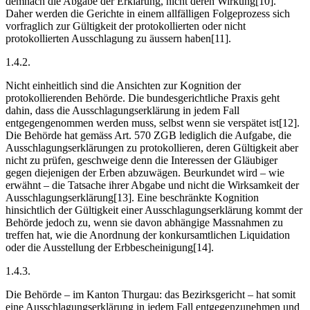
demnach die Abgabe der Erklärung, nicht deren Wirkung[10].
Daher werden die Gerichte in einem allfälligen Folgeprozess sich
vorfraglich zur Gültigkeit der protokollierten oder nicht
protokollierten Ausschlagung zu äussern haben[11].
1.4.2.
Nicht einheitlich sind die Ansichten zur Kognition der
protokollierenden Behörde. Die bundesgerichtliche Praxis geht
dahin, dass die Ausschlagungserklärung in jedem Fall
entgegengenommen werden muss, selbst wenn sie verspätet ist[12].
Die Behörde hat gemäss Art. 570 ZGB lediglich die Aufgabe, die
Ausschlagungserklärungen zu protokollieren, deren Gültigkeit aber
nicht zu prüfen, geschweige denn die Interessen der Gläubiger
gegen diejenigen der Erben abzuwägen. Beurkundet wird – wie
erwähnt – die Tatsache ihrer Abgabe und nicht die Wirksamkeit der
Ausschlagungserklärung[13]. Eine beschränkte Kognition
hinsichtlich der Gültigkeit einer Ausschlagungserklärung kommt der
Behörde jedoch zu, wenn sie davon abhängige Massnahmen zu
treffen hat, wie die Anordnung der konkursamtlichen Liquidation
oder die Ausstellung der Erbbescheinigung[14].
1.4.3.
Die Behörde – im Kanton Thurgau: das Bezirksgericht – hat somit
eine Ausschlagungserklärung in jedem Fall entgegenzunehmen und