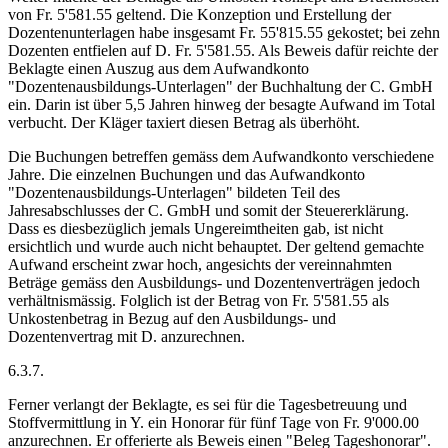
von Fr. 5'581.55 geltend. Die Konzeption und Erstellung der
Dozentenunterlagen habe insgesamt Fr. 55'815.55 gekostet; bei zehn
Dozenten entfielen auf D. Fr. 5'581.55. Als Beweis dafür reichte der
Beklagte einen Auszug aus dem Aufwandkonto
"Dozentenausbildungs-Unterlagen" der Buchhaltung der C. GmbH
ein. Darin ist über 5,5 Jahren hinweg der besagte Aufwand im Total
verbucht. Der Kläger taxiert diesen Betrag als überhöht.
Die Buchungen betreffen gemäss dem Aufwandkonto verschiedene
Jahre. Die einzelnen Buchungen und das Aufwandkonto
"Dozentenausbildungs-Unterlagen" bildeten Teil des
Jahresabschlusses der C. GmbH und somit der Steuererklärung.
Dass es diesbezüglich jemals Ungereimtheiten gab, ist nicht
ersichtlich und wurde auch nicht behauptet. Der geltend gemachte
Aufwand erscheint zwar hoch, angesichts der vereinnahmten
Beträge gemäss den Ausbildungs- und Dozentenverträgen jedoch
verhältnismässig. Folglich ist der Betrag von Fr. 5'581.55 als
Unkostenbetrag in Bezug auf den Ausbildungs- und
Dozentenvertrag mit D. anzurechnen.
6.3.7.
Ferner verlangt der Beklagte, es sei für die Tagesbetreuung und
Stoffvermittlung in Y. ein Honorar für fünf Tage von Fr. 9'000.00
anzurechnen. Er offerierte als Beweis einen "Beleg Tageshonorar".