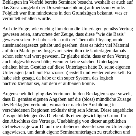
Beklagten im Vorfeld bereits Seminare besucht, weshalb er auch auf
das Zusatzangebot der Dozentenausbildung aufmerksam wurde.
Folglich war ihm mindestens in den Grundzügen bekannt, was er
vermittelt erhalten würde.
Auf die Frage, wie wichtig ihm denn die Unterlagen gemäss Vertrag
gewesen seien, antwortete der Zeuge, dass diese "wie die Basis"
gewesen seien. Er habe sich ja mit der Thematik Physiognomie
auseinandergesetzt gehabt und gesehen, dass es nicht viel Material
auf dem Markt gebe. Insgesamt seien ihm die Unterlagen damals
schon sehr viel wert gewesen. Er glaube nicht, dass er den Vertrag
auch abgeschlossen hätte, wenn er keine solchen Unterlagen
erhalten hätte. Gestützt auf diese Unterlagen hätte D. seine eigenen
Unterlagen (auch auf Französisch) erstellt und weiter entwickelt. Er
habe sich gesagt, da habe er ein super System, das logisch
nachvollziehbar sei, auf dem er aufbauen könne.
Augenscheinlich ging das Vertrauen in den Beklagten sogar soweit,
dass D. gemäss eigenen Angaben auf die (bloss) mündliche Zusage
des Beklagten vertraute, wonach er nach der Ausbildung in
verschiedenen Regionen exklusiv tätig sein könne. Diese angebliche
Zusage bildete gemäss D. ebenfalls einen gewichtigen Grund für
den Abschluss des Vertrags. Unabhängig von dieser angeblichen
Gebietszusage war D. auf die urheberrechtsverletzenden Unterlagen
angewiesen, um damit eigene Seminarunterlagen zu erarbeiten und