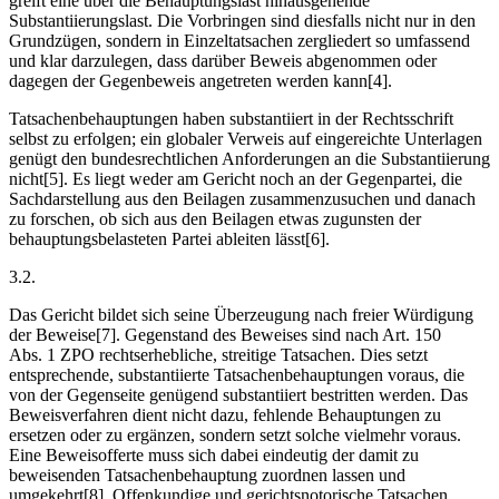
greift eine über die Behauptungslast hinausgehende
Substantiierungslast. Die Vorbringen sind diesfalls nicht nur in den
Grundzügen, sondern in Einzeltatsachen zergliedert so umfassend
und klar darzulegen, dass darüber Beweis abgenommen oder
dagegen der Gegenbeweis angetreten werden kann[4].
Tatsachenbehauptungen haben substantiiert in der Rechtsschrift
selbst zu erfolgen; ein globaler Verweis auf eingereichte Unterlagen
genügt den bundesrechtlichen Anforderungen an die Substantiierung
nicht[5]. Es liegt weder am Gericht noch an der Gegenpartei, die
Sachdarstellung aus den Beilagen zusammenzusuchen und danach
zu forschen, ob sich aus den Beilagen etwas zugunsten der
behauptungsbelasteten Partei ableiten lässt[6].
3.2.
Das Gericht bildet sich seine Überzeugung nach freier Würdigung
der Beweise[7]. Gegenstand des Beweises sind nach Art. 150
Abs. 1 ZPO rechtserhebliche, streitige Tatsachen. Dies setzt
entsprechende, substantiierte Tatsachenbehauptungen voraus, die
von der Gegenseite genügend substantiiert bestritten werden. Das
Beweisverfahren dient nicht dazu, fehlende Behauptungen zu
ersetzen oder zu ergänzen, sondern setzt solche vielmehr voraus.
Eine Beweisofferte muss sich dabei eindeutig der damit zu
beweisenden Tatsachenbehauptung zuordnen lassen und
umgekehrt[8]. Offenkundige und gerichtsnotorische Tatsachen