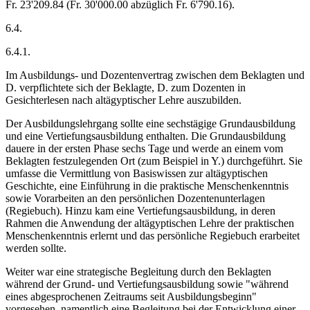
Fr. 23'209.84 (Fr. 30'000.00 abzüglich Fr. 6'790.16).
6.4.
6.4.1.
Im Ausbildungs- und Dozentenvertrag zwischen dem Beklagten und
D. verpflichtete sich der Beklagte, D. zum Dozenten in
Gesichterlesen nach altägyptischer Lehre auszubilden.
Der Ausbildungslehrgang sollte eine sechstägige Grundausbildung
und eine Vertiefungsausbildung enthalten. Die Grundausbildung
dauere in der ersten Phase sechs Tage und werde an einem vom
Beklagten festzulegenden Ort (zum Beispiel in Y.) durchgeführt. Sie
umfasse die Vermittlung von Basiswissen zur altägyptischen
Geschichte, eine Einführung in die praktische Menschenkenntnis
sowie Vorarbeiten an den persönlichen Dozentenunterlagen
(Regiebuch). Hinzu kam eine Vertiefungsausbildung, in deren
Rahmen die Anwendung der altägyptischen Lehre der praktischen
Menschenkenntnis erlernt und das persönliche Regiebuch erarbeitet
werden sollte.
Weiter war eine strategische Begleitung durch den Beklagten
während der Grund- und Vertiefungsausbildung sowie "während
eines abgesprochenen Zeitraums seit Ausbildungsbeginn"
vorgesehen, namentlich eine Begleitung bei der Entwicklung einer