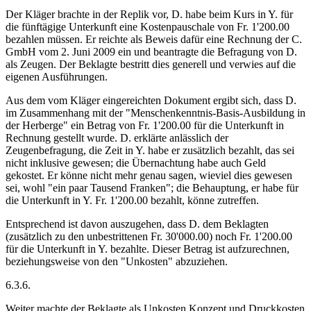
Der Kläger brachte in der Replik vor, D. habe beim Kurs in Y. für
die fünftägige Unterkunft eine Kostenpauschale von Fr. 1'200.00
bezahlen müssen. Er reichte als Beweis dafür eine Rechnung der C.
GmbH vom 2. Juni 2009 ein und beantragte die Befragung von D.
als Zeugen. Der Beklagte bestritt dies generell und verwies auf die
eigenen Ausführungen.
Aus dem vom Kläger eingereichten Dokument ergibt sich, dass D.
im Zusammenhang mit der "Menschenkenntnis-Basis-Ausbildung in
der Herberge" ein Betrag von Fr. 1'200.00 für die Unterkunft in
Rechnung gestellt wurde. D. erklärte anlässlich der
Zeugenbefragung, die Zeit in Y. habe er zusätzlich bezahlt, das sei
nicht inklusive gewesen; die Übernachtung habe auch Geld
gekostet. Er könne nicht mehr genau sagen, wieviel dies gewesen
sei, wohl "ein paar Tausend Franken"; die Behauptung, er habe für
die Unterkunft in Y. Fr. 1'200.00 bezahlt, könne zutreffen.
Entsprechend ist davon auszugehen, dass D. dem Beklagten
(zusätzlich zu den unbestrittenen Fr. 30'000.00) noch Fr. 1'200.00
für die Unterkunft in Y. bezahlte. Dieser Betrag ist aufzurechnen,
beziehungsweise von den "Unkosten" abzuziehen.
6.3.6.
Weiter machte der Beklagte als Unkosten Konzept und Druckkosten