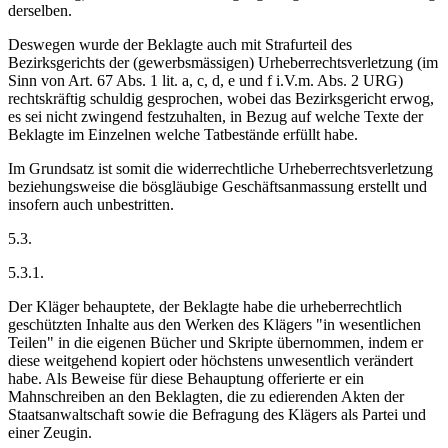
derselben.
Deswegen wurde der Beklagte auch mit Strafurteil des
Bezirksgerichts der (gewerbsmässigen) Urheberrechtsverletzung (im
Sinn von Art. 67 Abs. 1 lit. a, c, d, e und f i.V.m. Abs. 2 URG)
rechtskräftig schuldig gesprochen, wobei das Bezirksgericht erwog,
es sei nicht zwingend festzuhalten, in Bezug auf welche Texte der
Beklagte im Einzelnen welche Tatbestände erfüllt habe.
Im Grundsatz ist somit die widerrechtliche Urheberrechtsverletzung
beziehungsweise die bösgläubige Geschäftsanmassung erstellt und
insofern auch unbestritten.
5.3.
5.3.1.
Der Kläger behauptete, der Beklagte habe die urheberrechtlich
geschützten Inhalte aus den Werken des Klägers "in wesentlichen
Teilen" in die eigenen Bücher und Skripte übernommen, indem er
diese weitgehend kopiert oder höchstens unwesentlich verändert
habe. Als Beweise für diese Behauptung offerierte er ein
Mahnschreiben an den Beklagten, die zu edierenden Akten der
Staatsanwaltschaft sowie die Befragung des Klägers als Partei und
einer Zeugin.