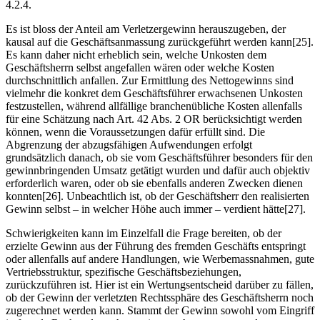
4.2.4.
Es ist bloss der Anteil am Verletzergewinn herauszugeben, der
kausal auf die Geschäftsanmassung zurückgeführt werden kann[25].
Es kann daher nicht erheblich sein, welche Unkosten dem
Geschäftsherrn selbst angefallen wären oder welche Kosten
durchschnittlich anfallen. Zur Ermittlung des Nettogewinns sind
vielmehr die konkret dem Geschäftsführer erwachsenen Unkosten
festzustellen, während allfällige branchenübliche Kosten allenfalls
für eine Schätzung nach Art. 42 Abs. 2 OR berücksichtigt werden
können, wenn die Voraussetzungen dafür erfüllt sind. Die
Abgrenzung der abzugsfähigen Aufwendungen erfolgt
grundsätzlich danach, ob sie vom Geschäftsführer besonders für den
gewinnbringenden Umsatz getätigt wurden und dafür auch objektiv
erforderlich waren, oder ob sie ebenfalls anderen Zwecken dienen
konnten[26]. Unbeachtlich ist, ob der Geschäftsherr den realisierten
Gewinn selbst – in welcher Höhe auch immer – verdient hätte[27].
Schwierigkeiten kann im Einzelfall die Frage bereiten, ob der
erzielte Gewinn aus der Führung des fremden Geschäfts entspringt
oder allenfalls auf andere Handlungen, wie Werbemassnahmen, gute
Vertriebsstruktur, spezifische Geschäftsbeziehungen,
zurückzuführen ist. Hier ist ein Wertungsentscheid darüber zu fällen,
ob der Gewinn der verletzten Rechtssphäre des Geschäftsherrn noch
zugerechnet werden kann. Stammt der Gewinn sowohl vom Eingriff