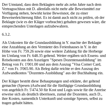
Der Umstand, dass dem Beklagten mehr als zehn Jahre nach dem
Vertragsschluss mit D. allenfalls nicht mehr alle Beweismittel zur
Verfügung stehen, bewirkt keine Beweisnot, die zu einer
Beweiserleichterung führt. Es ist damit auch nicht zu prüfen, ob der
Beklagte (wie es der Kläger vorbrachte) gehalten gewesen wäre, die
entsprechenden Unterlagen aufzubewahren.
6.3.2.
Als Unkosten für die Grundausbildung in Y. machte der Beklagte
eine Anzahlung an den Vermieter des Ferienhauses in Y. in der
Höhe von Fr. 759.26 sowie eine weitere Zahlung für die Herberge
im Umfang von Fr. 648.35 geltend. Weiter ergäben sich Essens- und
Reisekosten aus den Auszügen "Spesen Dozentenausbildung" im
Betrag von Fr. 1'001.00 und aus dem Auszug "Visa Corner Card,
Z." von Fr. 3'065.90. Als Beleg dafür reichte er den Auszug des
Aufwandkontos "Dozenten-Ausbildung" aus der Buchhaltung ein.
Der Kläger bestritt diese Behauptungen und erklärte, der geltend
gemachte (Spesen-)Aufwand für die fünftägige Grundausbildung
von angeblich Fr. 5'474.50 für Kost und Logis sowie für die Anreise
erweise sich als deutlich überrissen, zumal die Dozenten, auch D.,
ihre Kosten, namentlich Unterkunft und sonstige Spesen, selbst zu
tragen gehabt hätten.