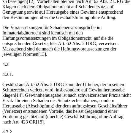
zu beseitigen[12]. Vorbehalten bleiben nach Art. 62 Abs. 2 URG die
Klagen nach dem Obligationenrecht auf Schadenersatz, auf
Genugtuung sowie auf Herausgabe eines Gewinns entsprechend
den Bestimmungen über die Geschäftsführung ohne Auftrag.
Die Voraussetzungen für Schadenersatzansprüche im
Immaterialgüterrecht sind identisch mit den
Haftungsvoraussetzungen im Obligationenrecht, auf die die
entsprechenden Gesetze, hier Art. 62 Abs. 2 URG, verweisen.
Massgebend sind demnach die Haftungsvoraussetzungen der
jeweiligen Normen[13].
4.2.
4.2.1.
Gestützt auf Art. 62 Abs. 2 URG kann der Urheber, der in seinen
Schutzrechten verletzt wird, insbesondere auf Gewinnherausgabe
klagen[14]. Gewinnherausgabe ist nach schweizerischer Praxis nicht
Ersatz für einen Schaden des Schutzrechtsinhabers, sondern
Herausgabe (Abschöpfung) der dem auftragslosen Geschäftsführer
(Verletzer) entstandenen Vorteile, das heisst Gegenstand einer
Forderung gestützt auf (unechte) Geschäftsführung ohne Auftrag
nach Art. 423 OR[15].
4.2.2.