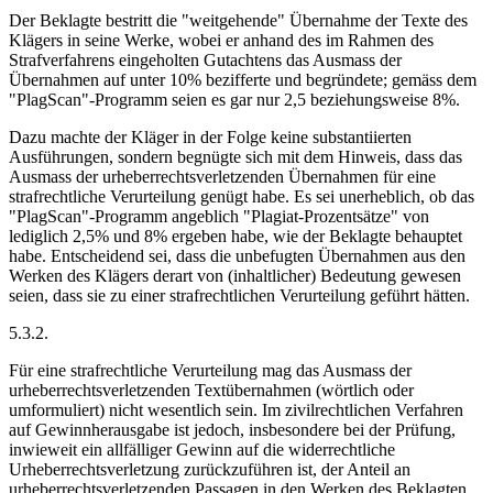
Der Beklagte bestritt die "weitgehende" Übernahme der Texte des
Klägers in seine Werke, wobei er anhand des im Rahmen des
Strafverfahrens eingeholten Gutachtens das Ausmass der
Übernahmen auf unter 10% bezifferte und begründete; gemäss dem
"PlagScan"-Programm seien es gar nur 2,5 beziehungsweise 8%.
Dazu machte der Kläger in der Folge keine substantiierten
Ausführungen, sondern begnügte sich mit dem Hinweis, dass das
Ausmass der urheberrechtsverletzenden Übernahmen für eine
strafrechtliche Verurteilung genügt habe. Es sei unerheblich, ob das
"PlagScan"-Programm angeblich "Plagiat-Prozentsätze" von
lediglich 2,5% und 8% ergeben habe, wie der Beklagte behauptet
habe. Entscheidend sei, dass die unbefugten Übernahmen aus den
Werken des Klägers derart von (inhaltlicher) Bedeutung gewesen
seien, dass sie zu einer strafrechtlichen Verurteilung geführt hätten.
5.3.2.
Für eine strafrechtliche Verurteilung mag das Ausmass der
urheberrechtsverletzenden Textübernahmen (wörtlich oder
umformuliert) nicht wesentlich sein. Im zivilrechtlichen Verfahren
auf Gewinnherausgabe ist jedoch, insbesondere bei der Prüfung,
inwieweit ein allfälliger Gewinn auf die widerrechtliche
Urheberrechtsverletzung zurückzuführen ist, der Anteil an
urheberrechtsverletzenden Passagen in den Werken des Beklagten