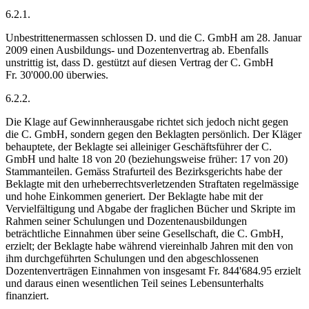
6.2.1.
Unbestrittenermassen schlossen D. und die C. GmbH am 28. Januar
2009 einen Ausbildungs- und Dozentenvertrag ab. Ebenfalls
unstrittig ist, dass D. gestützt auf diesen Vertrag der C. GmbH
Fr. 30'000.00 überwies.
6.2.2.
Die Klage auf Gewinnherausgabe richtet sich jedoch nicht gegen
die C. GmbH, sondern gegen den Beklagten persönlich. Der Kläger
behauptete, der Beklagte sei alleiniger Geschäftsführer der C.
GmbH und halte 18 von 20 (beziehungsweise früher: 17 von 20)
Stammanteilen. Gemäss Strafurteil des Bezirksgerichts habe der
Beklagte mit den urheberrechtsverletzenden Straftaten regelmässige
und hohe Einkommen generiert. Der Beklagte habe mit der
Vervielfältigung und Abgabe der fraglichen Bücher und Skripte im
Rahmen seiner Schulungen und Dozentenausbildungen
beträchtliche Einnahmen über seine Gesellschaft, die C. GmbH,
erzielt; der Beklagte habe während viereinhalb Jahren mit den von
ihm durchgeführten Schulungen und den abgeschlossenen
Dozentenverträgen Einnahmen von insgesamt Fr. 844'684.95 erzielt
und daraus einen wesentlichen Teil seines Lebensunterhalts
finanziert.