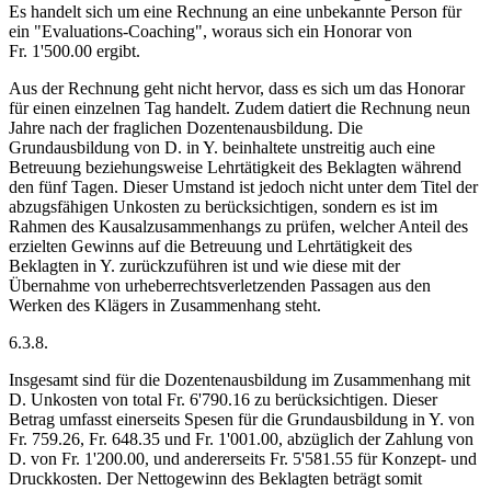
Es handelt sich um eine Rechnung an eine unbekannte Person für
ein "Evaluations-Coaching", woraus sich ein Honorar von
Fr. 1'500.00 ergibt.
Aus der Rechnung geht nicht hervor, dass es sich um das Honorar
für einen einzelnen Tag handelt. Zudem datiert die Rechnung neun
Jahre nach der fraglichen Dozentenausbildung. Die
Grundausbildung von D. in Y. beinhaltete unstreitig auch eine
Betreuung beziehungsweise Lehrtätigkeit des Beklagten während
den fünf Tagen. Dieser Umstand ist jedoch nicht unter dem Titel der
abzugsfähigen Unkosten zu berücksichtigen, sondern es ist im
Rahmen des Kausal­zusammenhangs zu prüfen, welcher Anteil des
erzielten Gewinns auf die Betreuung und Lehr­tätigkeit des
Beklagten in Y. zurückzuführen ist und wie diese mit der
Übernahme von urheberrechtsverletzenden Passagen aus den
Werken des Klägers in Zusammenhang steht.
6.3.8.
Insgesamt sind für die Dozentenausbildung im Zusammenhang mit
D. Unkosten von total Fr. 6'790.16 zu berücksichtigen. Dieser
Betrag umfasst einerseits Spesen für die Grundausbildung in Y. von
Fr. 759.26, Fr. 648.35 und Fr. 1'001.00, abzüglich der Zahlung von
D. von Fr. 1'200.00, und andererseits Fr. 5'581.55 für Konzept- und
Druckkosten. Der Nettogewinn des Beklagten beträgt somit