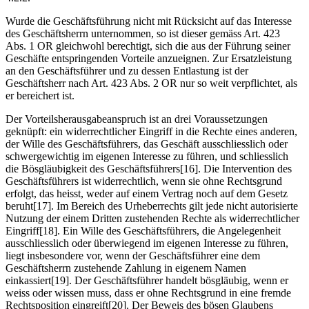
Wurde die Geschäftsführung nicht mit Rücksicht auf das Interesse
des Geschäftsherrn unternommen, so ist dieser gemäss Art. 423
Abs. 1 OR gleichwohl berechtigt, sich die aus der Führung seiner
Geschäfte entspringenden Vorteile anzueignen. Zur Ersatzleistung
an den Geschäftsführer und zu dessen Entlastung ist der
Geschäftsherr nach Art. 423 Abs. 2 OR nur so weit verpflichtet, als
er bereichert ist.
Der Vorteilsherausgabeanspruch ist an drei Voraussetzungen
geknüpft: ein widerrechtlicher Eingriff in die Rechte eines anderen,
der Wille des Geschäftsführers, das Geschäft ausschliesslich oder
schwergewichtig im eigenen Interesse zu führen, und schliesslich
die Bösgläubigkeit des Geschäftsführers[16]. Die Intervention des
Geschäftsführers ist widerrechtlich, wenn sie ohne Rechtsgrund
erfolgt, das heisst, weder auf einem Vertrag noch auf dem Gesetz
beruht[17]. Im Bereich des Urheberrechts gilt jede nicht autorisierte
Nutzung der einem Dritten zustehenden Rechte als widerrechtlicher
Eingriff[18]. Ein Wille des Geschäftsführers, die Angelegenheit
ausschliesslich oder überwiegend im eigenen Interesse zu führen,
liegt insbesondere vor, wenn der Geschäftsführer eine dem
Geschäftsherrn zustehende Zahlung in eigenem Namen
einkassiert[19]. Der Geschäftsführer handelt bösgläubig, wenn er
weiss oder wissen muss, dass er ohne Rechtsgrund in eine fremde
Rechtsposition eingreift[20]. Der Beweis des bösen Glaubens