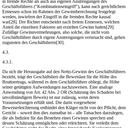
in fremde Rechte als auch aus eigenen Anstrengungen des
Geschäftsführers ("Kombinationseingriff"), kann nach gerichtlichem
Ermessen schon im Rahmen der Gewinnberechnung festgelegt
werden, inwiefern der Eingriff in die fremden Rechte kausal
war[28]. Der Richter entscheidet nach freiem Ermessen, welchen
Anteil die einzelnen Faktoren am erzielten Gewinn hatten[29].
Zufällige Gewinnvermehrungen, also solche, die nicht vom
Geschäftsführer durch eigene Anstrengungen verursacht sind, gehen
zugunsten des Geschäftsherrn[30].
4.3.
4.3.1.
Da sich die Herausgabe auf den Netto-Gewinn des Geschäftsführers
bezieht, trägt der Geschäftsherr die Beweislast für die Höhe des
Bruttoertrags, während es dem Geschäftsführer obliegt, die Höhe
seiner getätigten Aufwendungen nachzuweisen. Eine analoge
Anwendung von Art. 42 Abs. 2 OR (Schätzung des Schadens bei
unvollständigem Beweis) ist nur zulässig, wenn deren
Voraussetzungen erfüllt sind. Die darin vorgesehene
Beweiserleichterung entbindet den Kläger nicht von der Pflicht, dem
Gericht – soweit ihm dies zumutbar ist – alle Tatsachen darzulegen,
die als Indizien für das Bestehen eines Gewinns sprechen und
dessen Schätzung ermöglichen oder erleichtern. Sie verleiht dem