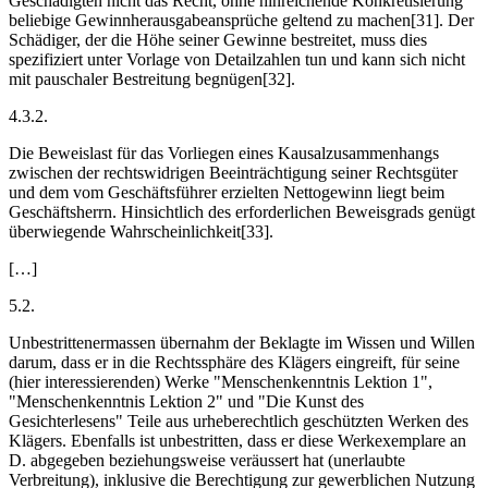
Geschädigten nicht das Recht, ohne hinreichende Konkretisierung
beliebige Gewinnherausgabeansprüche geltend zu machen[31]. Der
Schädiger, der die Höhe seiner Gewinne bestreitet, muss dies
spezifiziert unter Vorlage von Detailzahlen tun und kann sich nicht
mit pauschaler Bestreitung begnügen[32].
4.3.2.
Die Beweislast für das Vorliegen eines Kausalzusammenhangs
zwischen der rechtswidrigen Beeinträchtigung seiner Rechtsgüter
und dem vom Geschäftsführer erzielten Nettogewinn liegt beim
Geschäftsherrn. Hinsichtlich des erforderlichen Beweisgrads genügt
überwiegende Wahrscheinlichkeit[33].
[…]
5.2.
Unbestrittenermassen übernahm der Beklagte im Wissen und Willen
darum, dass er in die Rechtssphäre des Klägers eingreift, für seine
(hier interessierenden) Werke "Menschenkenntnis Lektion 1",
"Menschenkenntnis Lektion 2" und "Die Kunst des
Gesichterlesens" Teile aus urheberechtlich geschützten Werken des
Klägers. Ebenfalls ist unbestritten, dass er diese Werkexemplare an
D. abgegeben beziehungsweise veräussert hat (unerlaubte
Verbreitung), inklusive die Berechtigung zur gewerblichen Nutzung