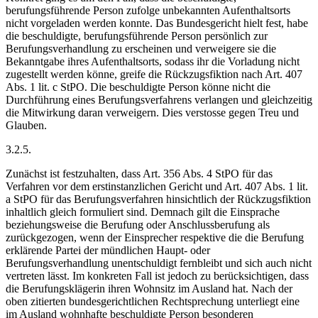
berufungsführende Person zufolge unbekannten Aufenthaltsorts
nicht vorgeladen werden konnte. Das Bundesgericht hielt fest, habe
die beschuldigte, berufungsführende Person persönlich zur
Berufungsverhandlung zu erscheinen und verweigere sie die
Bekanntgabe ihres Aufenthaltsorts, sodass ihr die Vorladung nicht
zugestellt werden könne, greife die Rückzugsfiktion nach Art. 407
Abs. 1 lit. c StPO. Die beschuldigte Person könne nicht die
Durchführung eines Berufungsverfahrens verlangen und gleichzeitig
die Mitwirkung daran verweigern. Dies verstosse gegen Treu und
Glauben.
3.2.5.
Zunächst ist festzuhalten, dass Art. 356 Abs. 4 StPO für das
Verfahren vor dem erstinstanzlichen Gericht und Art. 407 Abs. 1 lit.
a StPO für das Berufungsverfahren hinsichtlich der Rückzugsfiktion
inhaltlich gleich formuliert sind. Demnach gilt die Einsprache
beziehungsweise die Berufung oder Anschlussberufung als
zurückgezogen, wenn der Einsprecher respektive die die Berufung
erklärende Partei der mündlichen Haupt- oder
Berufungsverhandlung unentschuldigt fernbleibt und sich auch nicht
vertreten lässt. Im konkreten Fall ist jedoch zu berücksichtigen, dass
die Berufungsklägerin ihren Wohnsitz im Ausland hat. Nach der
oben zitierten bundesgerichtlichen Rechtsprechung unterliegt eine
im Ausland wohnhafte beschuldigte Person besonderen