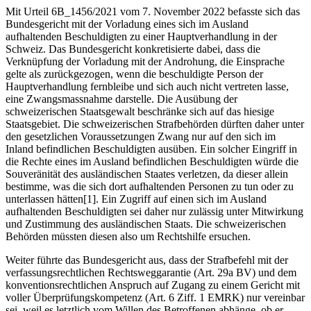
Mit Urteil 6B_1456/2021 vom 7. November 2022 befasste sich das
Bundesgericht mit der Vorladung eines sich im Ausland
aufhaltenden Beschuldigten zu einer Hauptverhandlung in der
Schweiz. Das Bundesgericht konkretisierte dabei, dass die
Verknüpfung der Vorladung mit der Androhung, die Einsprache
gelte als zurückgezogen, wenn die beschuldigte Person der
Hauptverhandlung fernbleibe und sich auch nicht vertreten lasse,
eine Zwangsmassnahme darstelle. Die Ausübung der
schweizerischen Staatsgewalt beschränke sich auf das hiesige
Staatsgebiet. Die schweizerischen Strafbehörden dürften daher unter
den gesetzlichen Voraussetzungen Zwang nur auf den sich im
Inland befindlichen Beschuldigten ausüben. Ein solcher Eingriff in
die Rechte eines im Ausland befindlichen Beschuldigten würde die
Souveränität des ausländischen Staates verletzen, da dieser allein
bestimme, was die sich dort aufhaltenden Personen zu tun oder zu
unterlassen hätten[1]. Ein Zugriff auf einen sich im Ausland
aufhaltenden Beschuldigten sei daher nur zulässig unter Mitwirkung
und Zustimmung des ausländischen Staats. Die schweizerischen
Behörden müssten diesen also um Rechtshilfe ersuchen.
Weiter führte das Bundesgericht aus, dass der Strafbefehl mit der
verfassungsrechtlichen Rechtsweggarantie (Art. 29a BV) und dem
konventionsrechtlichen Anspruch auf Zugang zu einem Gericht mit
voller Überprüfungskompetenz (Art. 6 Ziff. 1 EMRK) nur vereinbar
sei, weil es letztlich vom Willen des Betroffenen abhänge, ob er