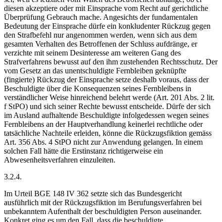
diesen akzeptiere oder mit Einsprache vom Recht auf gerichtliche
Überprüfung Gebrauch mache. Angesichts der fundamentalen
Bedeutung der Ein­sprache dürfe ein konkludenter Rückzug gegen
den Strafbefehl nur angenommen werden, wenn sich aus dem
gesamten Verhalten des Betroffenen der Schluss aufdränge, er
verzichte mit seinem Desinteresse am weiteren Gang des
Strafverfahrens bewusst auf den ihm zustehenden Rechtsschutz. Der
vom Gesetz an das unentschuldigte Fernbleiben geknüpfte
(fingierte) Rückzug der Einsprache setze deshalb voraus, dass der
Beschuldigte über die Konsequenzen seines Fernbleibens in
verständlicher Weise hinreichend belehrt werde (Art. 201 Abs. 2 lit.
f StPO) und sich seiner Rechte bewusst entscheide. Dürfe der sich
im Ausland aufhaltende Beschuldigte infolgedessen wegen seines
Fernbleibens an der Hauptverhandlung keinerlei rechtliche oder
tatsächliche Nachteile erleiden, könne die Rückzugsfiktion gemäss
Art. 356 Abs. 4 StPO nicht zur Anwendung gelangen. In einem
solchen Fall hätte die Erstinstanz richtigerweise ein
Abwesenheitsverfahren einzuleiten.
3.2.4.
Im Urteil BGE 148 IV 362 setzte sich das Bundesgericht
ausführlich mit der Rückzugsfiktion im Berufungsverfahren bei
unbekanntem Aufenthalt der beschuldigten Person auseinander.
Konkret ging es um den Fall, dass die beschuldigte,