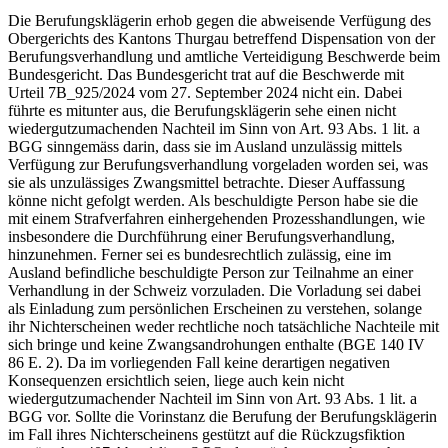
Die Berufungsklägerin erhob gegen die abweisende Verfügung des
Obergerichts des Kantons Thurgau betreffend Dispensation von der
Berufungsverhandlung und amtliche Verteidigung Beschwerde beim
Bundesgericht. Das Bundesgericht trat auf die Beschwerde mit
Urteil 7B_925/2024 vom 27. September 2024 nicht ein. Dabei
führte es mitunter aus, die Berufungsklägerin sehe einen nicht
wiedergutzumachenden Nachteil im Sinn von Art. 93 Abs. 1 lit. a
BGG sinngemäss darin, dass sie im Ausland unzulässig mittels
Verfügung zur Berufungsverhandlung vorgeladen worden sei, was
sie als unzulässiges Zwangsmittel betrachte. Dieser Auffassung
könne nicht gefolgt werden. Als beschuldigte Person habe sie die
mit einem Strafverfahren einhergehenden Prozesshandlungen, wie
insbesondere die Durchführung einer Berufungsverhandlung,
hinzunehmen. Ferner sei es bundesrechtlich zulässig, eine im
Ausland befindliche beschuldigte Person zur Teilnahme an einer
Verhandlung in der Schweiz vorzuladen. Die Vorladung sei dabei
als Einladung zum persönlichen Erscheinen zu verstehen, solange
ihr Nichterscheinen weder rechtliche noch tatsächliche Nachteile mit
sich bringe und keine Zwangsandrohungen enthalte (BGE 140 IV
86 E. 2). Da im vorliegenden Fall keine derartigen negativen
Konsequenzen ersichtlich seien, liege auch kein nicht
wiedergutzumachender Nachteil im Sinn von Art. 93 Abs. 1 lit. a
BGG vor. Sollte die Vorinstanz die Berufung der Berufungsklägerin
im Fall ihres Nichterscheinens gestützt auf die Rückzugsfiktion