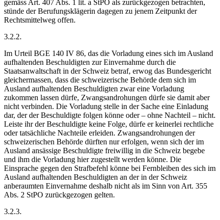
gemäss Art. 407 Abs. 1 lit. a StPO als zurückgezogen betrachten,
stünde der Berufungsklägerin dagegen zu jenem Zeitpunkt der
Rechtsmittelweg offen.
3.2.2.
Im Urteil BGE 140 IV 86, das die Vorladung eines sich im Ausland
aufhaltenden Beschuldigten zur Einvernahme durch die
Staatsanwaltschaft in der Schweiz betraf, erwog das Bundesgericht
gleichermassen, dass die schweizerische Behörde dem sich im
Ausland aufhaltenden Beschuldigten zwar eine Vorladung
zukommen lassen dürfe, Zwangsandrohungen dürfe sie damit aber
nicht verbinden. Die Vorladung stelle in der Sache eine Einladung
dar, der der Beschuldigte folgen könne oder – ohne Nachteil – nicht.
Leiste ihr der Beschuldigte keine Folge, dürfe er keinerlei rechtliche
oder tatsächliche Nachteile erleiden. Zwangsandrohungen der
schweizerischen Behörde dürften nur erfolgen, wenn sich der im
Ausland ansässige Beschuldigte freiwillig in die Schweiz begebe
und ihm die Vorladung hier zugestellt werden könne. Die
Einsprache gegen den Strafbefehl könne bei Fernbleiben des sich im
Ausland aufhaltenden Beschuldigten an der in der Schweiz
anberaumten Einvernahme deshalb nicht als im Sinn von Art. 355
Abs. 2 StPO zurückgezogen gelten.
3.2.3.