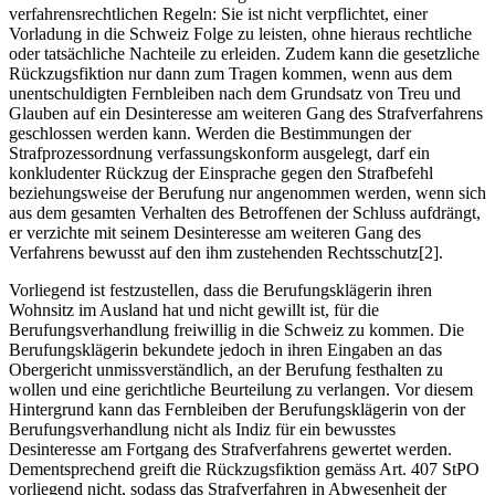
verfahrensrechtlichen Regeln: Sie ist nicht verpflichtet, einer
Vorladung in die Schweiz Folge zu leisten, ohne hieraus rechtliche
oder tatsächliche Nachteile zu erleiden. Zudem kann die gesetzliche
Rückzugsfiktion nur dann zum Tragen kommen, wenn aus dem
unentschuldigten Fernbleiben nach dem Grundsatz von Treu und
Glauben auf ein Desinteresse am weiteren Gang des Strafverfahrens
geschlossen werden kann. Werden die Bestimmungen der
Strafprozessordnung verfassungskonform ausgelegt, darf ein
konkludenter Rückzug der Einsprache gegen den Strafbefehl
beziehungsweise der Berufung nur angenommen werden, wenn sich
aus dem gesamten Verhalten des Betroffenen der Schluss aufdrängt,
er verzichte mit seinem Desinteresse am weiteren Gang des
Verfahrens bewusst auf den ihm zustehenden Rechtsschutz[2].
Vorliegend ist festzustellen, dass die Berufungsklägerin ihren
Wohnsitz im Ausland hat und nicht gewillt ist, für die
Berufungsverhandlung freiwillig in die Schweiz zu kommen. Die
Berufungsklägerin bekundete jedoch in ihren Eingaben an das
Obergericht unmissverständlich, an der Berufung festhalten zu
wollen und eine gerichtliche Beurteilung zu verlangen. Vor diesem
Hintergrund kann das Fernbleiben der Berufungsklägerin von der
Berufungsverhandlung nicht als Indiz für ein bewusstes
Desinteresse am Fortgang des Strafverfahrens gewertet werden.
Dementsprechend greift die Rückzugsfiktion gemäss Art. 407 StPO
vorliegend nicht, sodass das Strafverfahren in Abwesenheit der