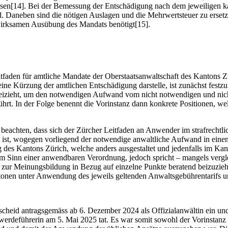
üssen[14]. Bei der Bemessung der Entschädigung nach dem jeweiligen ka
Daneben sind die nötigen Auslagen und die Mehrwertsteuer zu ersetzen.
 wirksamen Ausübung des Mandats benötigt[15].
faden für amtliche Mandate der Oberstaatsanwaltschaft des Kantons Z
e Kürzung der amtlichen Entschädigung darstelle, ist zunächst festzuh
 beizieht, um den notwendigen Aufwand vom nicht notwendigen und ni
ührt. In der Folge benennt die Vorinstanz dann konkrete Positionen, wel
u beachten, dass sich der Zürcher Leitfaden an Anwender im strafrecht
st, wogegen vorliegend der notwendige anwaltliche Aufwand in einem E
es Kantons Zürich, welche anders ausgestaltet und jedenfalls im Kanto
 im Sinn einer anwendbaren Verordnung, jedoch spricht – mangels vergl
 zur Meinungsbildung in Bezug auf einzelne Punkte beratend beizuziehe
ntonen unter Anwendung des jeweils geltenden Anwaltsgebührentarifs un
heid antragsgemäss ab 6. Dezember 2024 als Offizialanwältin ein und f
werdeführerin am 5. Mai 2025 tat. Es war somit sowohl der Vorinstanz a