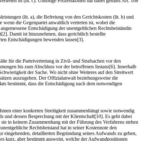
rtreten ist (lit. c). Unnötige Prozesskosten hat dabei gemäss Art. 108
stungen (lit. a), die Befreiung von den Gerichtskosten (lit. b) und
e wenn die Gegenpartei anwaltlich vertreten ist, wobei die
die angemessene Entschädigung der unentgeltlichen Rechtsbeiständin
2]. Damit ist hinzunehmen, dass gerichtlich bestellte
rten Entschädigungen bewenden lassen[3].
e für die Parteivertretung in Zivil- und Strafsachen vor den
mmungen bis zum Abschluss vor der betroffenen Instanz[6]. Innerhalb
hwierigkeit der Sache. Wo nicht ohne Weiteres auf den Streitwert
nsätzen auszugehen. Der Offizialanwalt beziehungsweise die
andats bestimmt, dass die Entschädigung nach dem notwendigen
Rahmen einer konkreten Streitigkeit zusammenhängt sowie notwendig
s und dessen Besprechung mit der Klientschaft[10]. Es geht dabei
ss sie in keinem Zusammenhang mit der Führung des Verfahrens stehen
unentgeltliche Rechtsbeistand hat in seiner Kostennote den
ur eingehenden, detaillierten Begründung seines Aufwands zu geben,
m es kurz, aber bestimmt ausweist, welche der Aufwandpositionen