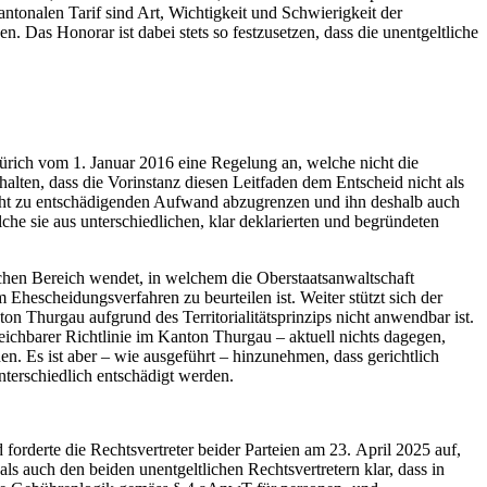
ntonalen Tarif sind Art, Wichtigkeit und Schwierigkeit der
 Das Honorar ist dabei stets so festzusetzen, dass die unentgeltliche
ürich vom 1. Januar 2016 eine Regelung an, welche nicht die
alten, dass die Vorinstanz diesen Leitfaden dem Entscheid nicht als
cht zu entschädigenden Aufwand abzugrenzen und ihn deshalb auch
che sie aus unterschiedlichen, klar deklarierten und begründeten
lichen Bereich wendet, in welchem die Oberstaatsanwaltschaft
hescheidungsverfahren zu beurteilen ist. Weiter stützt sich der
n Thurgau aufgrund des Territorialitätsprinzips nicht anwendbar ist.
eichbarer Richtlinie im Kanton Thurgau – aktuell nichts dagegen,
n. Es ist aber – wie ausgeführt – hinzunehmen, dass gerichtlich
terschiedlich entschädigt werden.
orderte die Rechtsvertreter beider Parteien am 23. April 2025 auf,
ls auch den beiden unentgeltlichen Rechtsvertretern klar, dass in