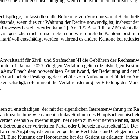
emessene Umtriebsentschädigung, wenn eine Partei nicht berufsmässig ve
spflege, umfasst diese die Befreiung von Vorschuss- und Sicherheitslei
beistands, wenn dies zur Wahrung der Rechte notwendig ist, insbesonder
s Prozesses bestellt werden kann[1]. Art. 122 Abs. 1 lit. a ZPO sieht 
, ist gesetzlich nicht umschrieben und wird durch die Kantone bestimmt[
tarif voll entschädigt werden, während es andere Kantone bei reduzie
waltstarif für Zivil- und Strafsachen[4] die Gebühren der Rechtsanwält
vor dem 1. Januar 2025 hängigen Verfahren gelten die bisherigen Besti
 2 aAnwT nach dem notwendigen Zeitaufwand, der Bedeutung und der Sc
 § 11 aAnwT bei der Festlegung der Gebühr vom Aufwand und üblichen A
ze entschädigt, sofern nicht die Verfahrensleitung bei Erteilung des M
.
sen zu entschädigen, der mit der eigentlichen Interessenwahrung im 
e Nachbearbeitung wie namentlich das Studium des Hauptsachenentscheid
t werden deshalb Aufwendungen, bei denen zum vornherein klar ist, da
 Betreuung der vertretenen Partei oder Übersetzungsarbeiten[12]. Der 
an den Angaben, ist dem unentgeltliche Rechtsbeistand Gelegenheit z
13]. Eine Kürzung der Honorarnote hat das Gericht zu erläutern, inde