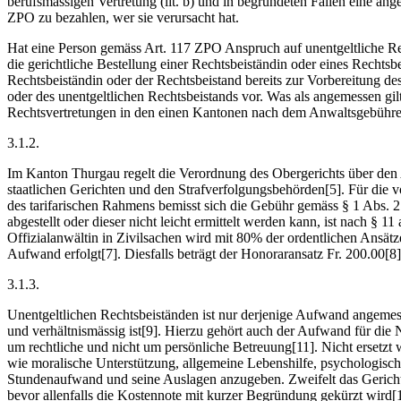
berufsmässigen Vertretung (lit. b) und in begründeten Fällen eine ang
ZPO zu bezahlen, wer sie verursacht hat.
Hat eine Person gemäss Art. 117 ZPO Anspruch auf unentgeltliche Recht
die gerichtliche Bestellung einer Rechtsbeiständin oder eines Rechts
Rechtsbeiständin oder der Rechtsbeistand bereits zur Vorbereitung de
oder des unentgeltlichen Rechtsbeistands vor. Was als angemessen gilt
Rechtsvertretungen in den einen Kantonen nach dem Anwaltsgebühren
3.1.2.
Im Kanton Thurgau regelt die Verordnung des Obergerichts über den An
staatlichen Gerichten und den Strafverfolgungsbehörden[5]. Für die 
des tarifarischen Rahmens bemisst sich die Gebühr gemäss § 1 Abs.
abgestellt oder dieser nicht leicht ermittelt werden kann, ist nach
Offizialanwältin in Zivilsachen wird mit 80% der ordentlichen Ansät
Aufwand erfolgt[7]. Diesfalls beträgt der Honoraransatz Fr. 200.00[8]
3.1.3.
Unentgeltlichen Rechtsbeiständen ist nur derjenige Aufwand angemes
und verhältnismässig ist[9]. Hierzu gehört auch der Aufwand für di
um rechtliche und nicht um persönliche Betreuung[11]. Nicht ersetz
wie moralische Unterstützung, allgemeine Lebenshilfe, psychologische
Stundenaufwand und seine Auslagen anzugeben. Zweifelt das Gericht 
bevor allenfalls die Kostennote mit kurzer Begründung gekürzt wird[