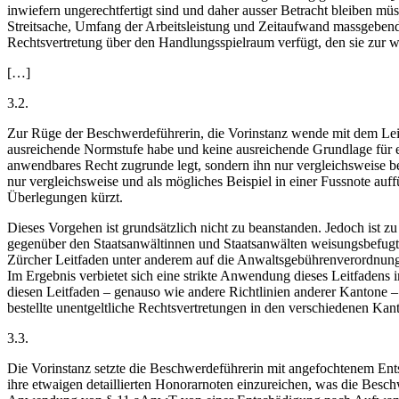
inwiefern ungerechtfertigt sind und daher ausser Betracht bleiben m
Streitsache, Umfang der Arbeitsleistung und Zeitaufwand massgebend. 
Rechtsvertretung über den Handlungsspielraum verfügt, den sie zur
[…]
3.2.
Zur Rüge der Beschwerdeführerin, die Vorinstanz wende mit dem Leit
ausreichende Normstufe habe und keine ausreichende Grundlage für ein
anwendbares Recht zugrunde legt, sondern ihn nur vergleichsweise
nur vergleichsweise und als mögliches Beispiel in einer Fussnote auff
Überlegungen kürzt.
Dieses Vorgehen ist grundsätzlich nicht zu beanstanden. Jedoch ist z
gegenüber den Staatsanwältinnen und Staatsanwälten weisungsbefugt i
Zürcher Leitfaden unter anderem auf die Anwaltsgebührenverordnung d
Im Ergebnis verbietet sich eine strikte Anwendung dieses Leitfadens
diesen Leitfaden – genauso wie andere Richtlinien anderer Kantone –
bestellte unentgeltliche Rechtsvertretungen in den verschiedenen Ka
3.3.
Die Vorinstanz setzte die Beschwerdeführerin mit angefochtenem Entsc
ihre etwaigen detaillierten Honorarnoten einzureichen, was die Besch