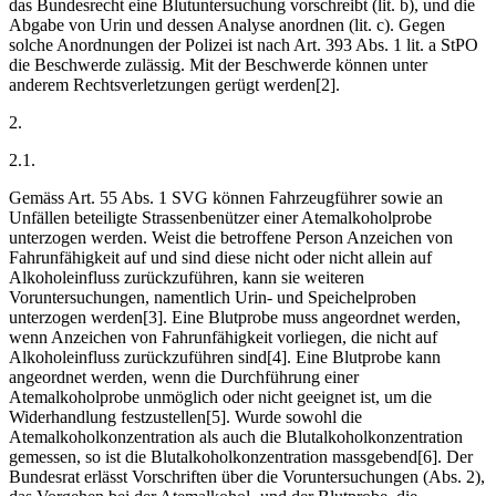
das Bundesrecht eine Blutuntersuchung vorschreibt (lit. b), und die
Abgabe von Urin und dessen Analyse anordnen (lit. c). Gegen
solche Anordnungen der Polizei ist nach Art. 393 Abs. 1 lit. a StPO
die Beschwerde zulässig. Mit der Beschwerde können unter
anderem Rechtsverletzungen gerügt werden[2].
2.
2.1.
Gemäss Art. 55 Abs. 1 SVG können Fahrzeugführer sowie an
Unfällen beteiligte Strassenbenützer einer Atemalkoholprobe
unterzogen werden. Weist die betroffene Person Anzeichen von
Fahrunfähigkeit auf und sind diese nicht oder nicht allein auf
Alkoholeinfluss zurückzuführen, kann sie weiteren
Voruntersuchungen, namentlich Urin- und Speichelproben
unterzogen werden[3]. Eine Blutprobe muss angeordnet werden,
wenn Anzeichen von Fahrunfähigkeit vorliegen, die nicht auf
Alkoholeinfluss zurückzuführen sind[4]. Eine Blutprobe kann
angeordnet werden, wenn die Durchführung einer
Atemalkoholprobe unmöglich oder nicht geeignet ist, um die
Widerhandlung festzustellen[5]. Wurde sowohl die
Atemalkoholkonzentration als auch die Blutalkoholkonzentration
gemessen, so ist die Blutalkoholkonzentration massgebend[6]. Der
Bundesrat erlässt Vorschriften über die Voruntersuchungen (Abs. 2),