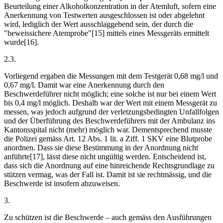
Beurteilung einer Alkoholkonzentration in der Atemluft, sofern eine
Anerkennung von Testwerten ausgeschlossen ist oder abgelehnt
wird, lediglich der Wert ausschlaggebend sein, der durch die
"beweissichere Atemprobe"[15] mittels eines Messgeräts ermittelt
wurde[16].
2.3.
Vorliegend ergaben die Messungen mit dem Testgerät 0,68 mg/l und
0,67 mg/l. Damit war eine Anerkennung durch den
Beschwerdeführer nicht möglich; eine solche ist nur bei einem Wert
bis 0,4 mg/l möglich. Deshalb war der Wert mit einem Messgerät zu
messen, was jedoch aufgrund der verletzungsbedingten Unfallfolgen
und der Überführung des Beschwerdeführers mit der Ambulanz ins
Kantonsspital nicht (mehr) möglich war. Dementsprechend musste
die Polizei gemäss Art. 12 Abs. 1 lit. a Ziff. 1 SKV eine Blutprobe
anordnen. Dass sie diese Bestimmung in der Anordnung nicht
anführte[17], lässt diese nicht ungültig werden. Entscheidend ist,
dass sich die Anordnung auf eine hinreichende Rechtsgrundlage zu
stützen vermag, was der Fall ist. Damit ist sie rechtmässig, und die
Beschwerde ist insofern abzuweisen.
3.
Zu schützen ist die Beschwerde – auch gemäss den Ausführungen