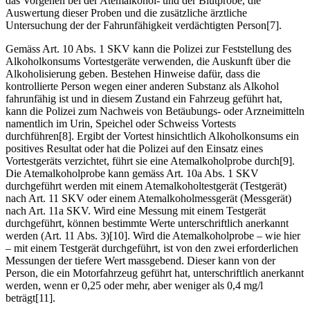
das Vorgehen bei der Atemalkohol- und der Blutprobe, die
Auswertung dieser Proben und die zusätzliche ärztliche
Untersuchung der der Fahrunfähigkeit verdächtigten Person[7].
Gemäss Art. 10 Abs. 1 SKV kann die Polizei zur Feststellung des
Alkoholkonsums Vortestgeräte verwenden, die Auskunft über die
Alkoholisierung geben. Bestehen Hinweise dafür, dass die
kontrollierte Person wegen einer anderen Substanz als Alkohol
fahrunfähig ist und in diesem Zustand ein Fahrzeug geführt hat,
kann die Polizei zum Nachweis von Betäubungs- oder Arzneimitteln
namentlich im Urin, Speichel oder Schweiss Vortests
durchführen[8]. Ergibt der Vortest hinsichtlich Alkoholkonsums ein
positives Resultat oder hat die Polizei auf den Einsatz eines
Vortestgeräts verzichtet, führt sie eine Atemalkoholprobe durch[9].
Die Atemalkoholprobe kann gemäss Art. 10a Abs. 1 SKV
durchgeführt werden mit einem Atemalkoholtestgerät (Testgerät)
nach Art. 11 SKV oder einem Atemalkoholmessgerät (Messgerät)
nach Art. 11a SKV. Wird eine Messung mit einem Testgerät
durchgeführt, können bestimmte Werte unterschriftlich anerkannt
werden (Art. 11 Abs. 3)[10]. Wird die Atemalkoholprobe – wie hier
– mit einem Testgerät durchgeführt, ist von den zwei erforderlichen
Messungen der tiefere Wert massgebend. Dieser kann von der
Person, die ein Motorfahrzeug geführt hat, unterschriftlich anerkannt
werden, wenn er 0,25 oder mehr, aber weniger als 0,4 mg/l
beträgt[11].