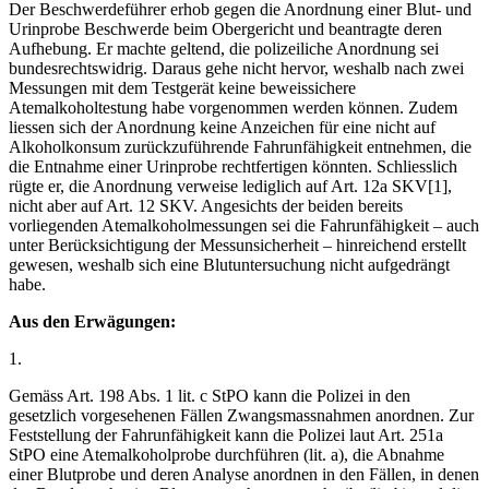
Der Beschwerdeführer erhob gegen die Anordnung einer Blut- und
Urinprobe Beschwerde beim Obergericht und beantragte deren
Aufhebung. Er machte geltend, die polizeiliche Anordnung sei
bundesrechtswidrig. Daraus gehe nicht hervor, weshalb nach zwei
Messungen mit dem Testgerät keine beweissichere
Atemalkoholtestung habe vorgenommen werden können. Zudem
liessen sich der Anordnung keine Anzeichen für eine nicht auf
Alkoholkonsum zurückzuführende Fahrunfähigkeit entnehmen, die
die Entnahme einer Urinprobe rechtfertigen könnten. Schliesslich
rügte er, die Anordnung verweise lediglich auf Art. 12a SKV[1],
nicht aber auf Art. 12 SKV. Angesichts der beiden bereits
vorliegenden Atemalkoholmessungen sei die Fahrunfähigkeit – auch
unter Berücksichtigung der Messunsicherheit – hinreichend erstellt
gewesen, weshalb sich eine Blutuntersuchung nicht aufgedrängt
habe.
Aus den Erwägungen:
1.
Gemäss Art. 198 Abs. 1 lit. c StPO kann die Polizei in den
gesetzlich vorgesehenen Fällen Zwangsmassnahmen anordnen. Zur
Feststellung der Fahrunfähigkeit kann die Polizei laut Art. 251a
StPO eine Atemalkoholprobe durchführen (lit. a), die Abnahme
einer Blutprobe und deren Analyse anordnen in den Fällen, in denen