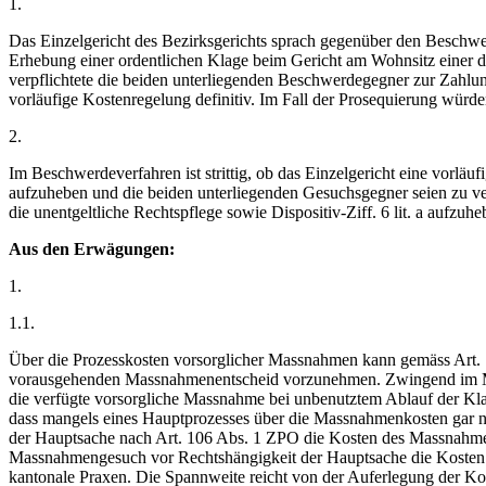
1.
Das Einzelgericht des Bezirksgerichts sprach gegenüber den Beschwe
Erhebung einer ordentlichen Klage beim Gericht am Wohnsitz einer de
verpflichtete die beiden unterliegenden Beschwerdegegner zur Zahlun
vorläufige Kostenregelung definitiv. Im Fall der Prosequierung würde
2.
Im Beschwerdeverfahren ist strittig, ob das Einzelgericht eine vorläu
aufzuheben und die beiden unterliegenden Gesuchsgegner seien zu verp
die unentgeltliche Rechtspflege sowie Dispositiv-Ziff. 6 lit. a aufzu
Aus den Erwägungen:
1.
1.1.
Über die Prozesskosten vorsorglicher Massnahmen kann gemäss Art. 
vorausgehenden Massnahmenentscheid vorzunehmen. Zwingend im Mass
die verfügte vorsorgliche Massnahme bei unbenutztem Ablauf der Kla
dass mangels eines Hauptprozesses über die Massnahmenkosten gar ni
der Hauptsache nach Art. 106 Abs. 1 ZPO die Kosten des Massnahmenv
Massnahmengesuch vor Rechtshängigkeit der Hauptsache die Kosten zu
kantonale Praxen. Die Spannweite reicht von der Auferlegung der K