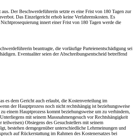
us. Der Beschwerdeführerin setzte es eine Frist von 180 Tagen zur
nverbot. Das Einzelgericht erhob keine Verfahrenskosten. Es
 Nichtprosequierung innert einer Frist von 180 Tagen werde die
schwerdeführerin beantragte, die vorläufige Parteienentschädigung sei
chädigen. Eventualiter seien der Abschreibungsentscheid betreffend
 es dem Gericht auch erlaubt, die Kostenverteilung im
nn der Hauptprozess noch nicht rechtshängig ist beziehungsweise
icht zu einem Hauptprozess kommt beziehungsweise um zu verhindern,
des Unterliegens mit seinem Massnahmengesuch vor Rechtshängigkeit
 teilweisen) Obsiegens des Gesuchstellers mit seinem
folgt, bestehen demgegenüber unterschiedliche Lehrmeinungen und
spruch auf Rückerstattung im Rahmen des Kostenersatzes bei