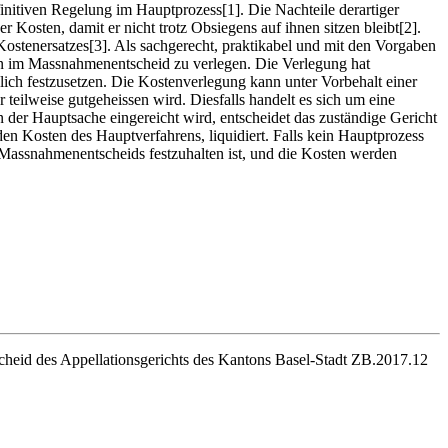
initiven Regelung im Hauptprozess[1]. Die Nachteile derartiger
 Kosten, damit er nicht trotz Obsiegens auf ihnen sitzen bleibt[2].
ostenersatzes[3]. Als sachgerecht, praktikabel und mit den Vorgaben
n im Massnahmenentscheid zu verlegen. Die Verlegung hat
lich festzusetzen. Die Kostenverlegung kann unter Vorbehalt einer
eilweise gutgeheissen wird. Diesfalls handelt es sich um eine
 der Hauptsache eingereicht wird, entscheidet das zuständige Gericht
en Kosten des Hauptverfahrens, liquidiert. Falls kein Hauptprozess
s Massnahmenentscheids festzuhalten ist, und die Kosten werden
tscheid des Appellationsgerichts des Kantons Basel-Stadt ZB.2017.12