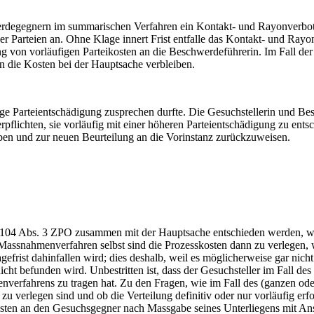
rdegegnern im summarischen Verfahren ein Kontakt- und Rayonverbot a
r Parteien an. Ohne Klage innert Frist entfalle das Kontakt- und Rayo
g von vorläufigen Parteikosten an die Beschwerdeführerin. Im Fall der
n die Kosten bei der Hauptsache verbleiben.
fige Parteientschädigung zusprechen durfte. Die Gesuchstellerin und Be
flichten, sie vorläufig mit einer höheren Parteientschädigung zu ents
heben und zur neuen Beurteilung an die Vorinstanz zurückzuweisen.
104 Abs. 3 ZPO zusammen mit der Hauptsache entschieden werden, was
nahmenverfahren selbst sind die Prozesskosten dann zu verlegen, we
gefrist dahinfallen wird; dies deshalb, weil es möglicherweise gar n
cht befunden wird. Unbestritten ist, dass der Gesuchsteller im Fall 
erfahrens zu tragen hat. Zu den Fragen, wie im Fall des (ganzen oder
 verlegen sind und ob die Verteilung definitiv oder nur vorläufig er
osten an den Gesuchsgegner nach Massgabe seines Unterliegens mit An