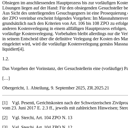
Obsiegen im anschliessenden Hauptprozess bis zur vorläufigen Kosten
Lösungen liegen auf der Hand: Für den obsiegenden Gesuchsteller begrü
Aus Sicht des unterliegenden Gesuchsgegners ist eine Prosequierung 
der ZPO vereinbar erscheint folgendes Vorgehen: Im Massnahmenverf
grundsätzlich nach den Kriterien von Art. 106 bis 108 ZPO zu erfolge
anderen Kostenverlegung in einem allfälligen Hauptprozess erfolgen,
vorläufige Kostenverlegung. Vorbehalten bleibt allerdings nur die Ve
in seinem Entscheid über die definitive Verlegung der Kosten des Ma
eingeleitet wird, wird die vorläufige Kostenverlegung gemäss Massna
liquidiert[4].
1.2.
Das Vorgehen der Vorinstanz, der Gesuchstellerin eine (vorläufige) P
[…]
Obergericht, 1. Abteilung, 9. September 2025, ZR.2025.21
[1] Vgl. Pesenti, Gerichtskosten nach der Schweizerischen Zivilproz
vom 23. Juni 2017 E. 2.3 ff., jeweils mit zahlreichen Hinweisen; S
[2] Vgl. Sterchi, Art. 104 ZPO N. 13
[3] Vgl. Sterchi, Art. 104 ZPO N. 12