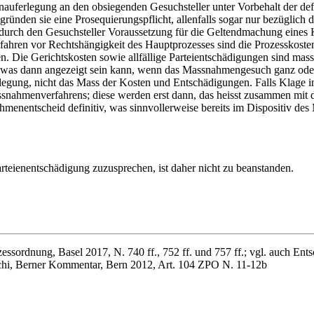
auferlegung an den obsiegenden Gesuchsteller unter Vorbehalt der def
nden sie eine Prosequierungspflicht, allenfalls sogar nur bezüglich der
durch den Gesuchsteller Voraussetzung für die Geltendmachung eines K
ahren vor Rechtshängigkeit des Hauptprozesses sind die Prozesskoste
n. Die Gerichtskosten sowie allfällige Parteientschädigungen sind mass
 was dann angezeigt sein kann, wenn das Massnahmengesuch ganz oder t
rlegung, nicht das Mass der Kosten und Entschädigungen. Falls Klage in
ssnahmenverfahrens; diese werden erst dann, das heisst zusammen mit d
hmenentscheid definitiv, was sinnvollerweise bereits im Dispositiv de
arteienentschädigung zuzusprechen, ist daher nicht zu beanstanden.
essordnung, Basel 2017, N. 740 ff., 752 ff. und 757 ff.; vgl. auch En
terchi, Berner Kommentar, Bern 2012, Art. 104 ZPO N. 11-12b