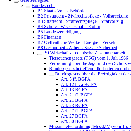
Gesetzesregister
Bundesrecht
B1 Staat - Volk - Behörden
B2 Privatrecht - Zivilrechtspflege - Vollstreckung
B3 Strafrecht - Strafrechtspflege - Strafvollzug
B4 Schule - Wissenschaft - Kultur
B5 Landesverteidigung
B6 Finanzen
B7 Oeffentliche Werke - Energie - Verkehr
B8 Gesundheit - Arbeit - Soziale Sicherheit
B9 Wirtschaft - Technische Zusammenarbeit
Tierseuchengesetz (TSG) vom 1. Juli 1966
Verordnung über die Jagd und den Schutz w
Bundesgesetz betreffend die Lotterien und
Bundesgesetz über die Freizügigkeit de
Art. 5 ff. BGFA
Art. 12 lit. a BGFA
Art. 13 BGFA
Art. 21 ff. BGFA
Art. 21 BGFA
Art. 23 BGFA
Art. 27 ff. BGFA
Art. 27 BGFA
Art. 30 BGFA
Messmittelverordnung (MessMV) vom 15. 