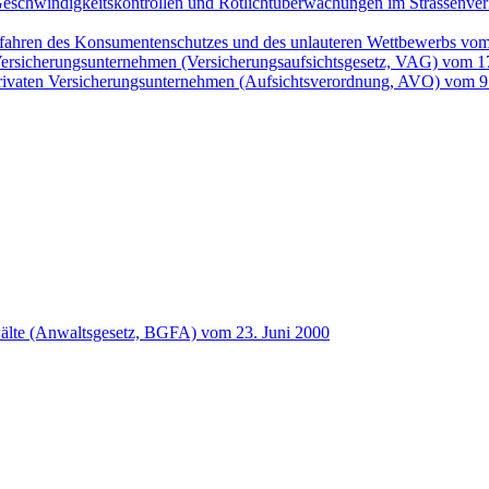
Geschwindigkeitskontrollen und Rotlichtüberwachungen im Strassenv
erfahren des Konsumentenschutzes und des unlauteren Wettbewerbs vo
 Versicherungsunternehmen (Versicherungsaufsichtsgesetz, VAG) vom 
privaten Versicherungsunternehmen (Aufsichtsverordnung, AVO) vom 
wälte (Anwaltsgesetz, BGFA) vom 23. Juni 2000