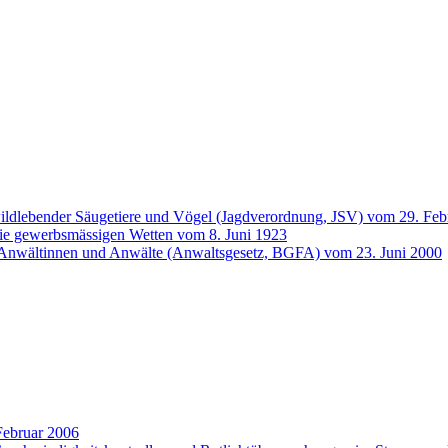
ildlebender Säugetiere und Vögel (Jagdverordnung, JSV) vom 29. Feb
 die gewerbsmässigen Wetten vom 8. Juni 1923
r Anwältinnen und Anwälte (Anwaltsgesetz, BGFA) vom 23. Juni 2000
Februar 2006