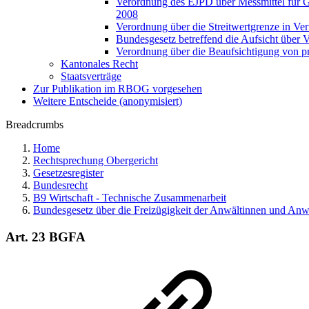
Verordnung des EJPD über Messmittel für 
2008
Verordnung über die Streitwertgrenze in V
Bundesgesetz betreffend die Aufsicht über
Verordnung über die Beaufsichtigung von 
Kantonales Recht
Staatsverträge
Zur Publikation im RBOG vorgesehen
Weitere Entscheide (anonymisiert)
Breadcrumbs
Home
Rechtsprechung Obergericht
Gesetzesregister
Bundesrecht
B9 Wirtschaft - Technische Zusammenarbeit
Bundesgesetz über die Freizügigkeit der Anwältinnen und An
Art. 23 BGFA