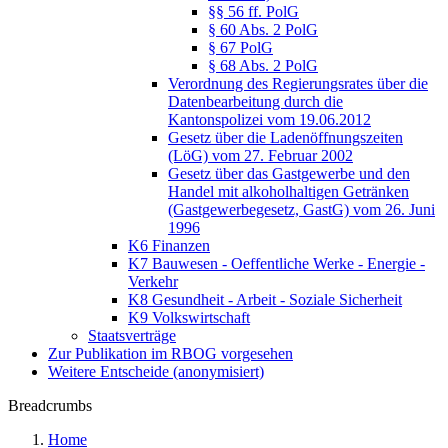
§§ 56 ff. PolG
§ 60 Abs. 2 PolG
§ 67 PolG
§ 68 Abs. 2 PolG
Verordnung des Regierungsrates über die
Datenbearbeitung durch die
Kantonspolizei vom 19.06.2012
Gesetz über die Ladenöffnungszeiten
(LöG) vom 27. Februar 2002
Gesetz über das Gastgewerbe und den
Handel mit alkoholhaltigen Getränken
(Gastgewerbegesetz, GastG) vom 26. Juni
1996
K6 Finanzen
K7 Bauwesen - Oeffentliche Werke - Energie -
Verkehr
K8 Gesundheit - Arbeit - Soziale Sicherheit
K9 Volkswirtschaft
Staatsverträge
Zur Publikation im RBOG vorgesehen
Weitere Entscheide (anonymisiert)
Breadcrumbs
Home