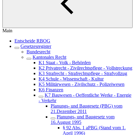
Main
Entscheide RBOG
Gesetzesregister
Bundesrecht
Kantonales Recht
K1 Staat - Volk - Behörden
K2 Privatrecht - Zivilrechtspflege - Vollstreckung
K3 Strafrecht - Strafrechtspflege - Strafvollzug
K4 Schule - Wissenschaft - Kultur
K5 Militärwesen - Zivilschutz - Polizeiwesen
K6 Finanzen
K7 Bauwesen - Oeffentliche Werke - Energie
- Verkehr
Planungs- und Baugesetz (PBG) vom
21.Dezember 2011
Planungs- und Baugesetz vom
16.August 1995
§ 92 Abs. 1 aPBG (Stand vom 1.
April 1996)