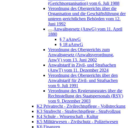
(Gerichtsorganisation) vom 6. Juli 1988
Verordnung des Obergerichts über die
Organisation und die Geschäftsführung der
unteren gerichtlichen Behörden vom 12.
Juni 1992
Anwaltsgesetz (AnwG) vom 11. April
1880
§ 7 aAnwG
§ 18 aAnwG
Verordnung des Obergerichts zum
Anwaltsgesetz (Anwaltsverordnung,
AnwV) vom 13. Juni 2002
Anwaltstarif in Zivil- und Strafsachen
(AnwT) vom 11. Dezember 2024
Verordnung des Obergerichts über den
Anwaltstarif für Zivil- und Strafsachen
vom 9. Juli 1991
Verordnung des Regierungsrates über die
Rechtsstellung des Staatspersonals (RSV)
vom 9. Dezember 2003
K2 Privatrecht - Zivilrechtspflege - Vollstreckung
K3 Strafrecht - Strafrechtspflege - Strafvollzug
K4 Schule - Wissenschaft - Kultur
K5 Militärwesen - Zivilschutz - Polizeiwesen
K6 Finanzen