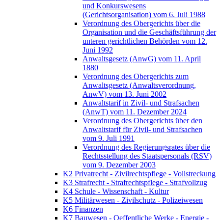
und Konkurswesens
(Gerichtsorganisation) vom 6. Juli 1988
Verordnung des Obergerichts über die
Organisation und die Geschäftsführung der
unteren gerichtlichen Behörden vom 12.
Juni 1992
Anwaltsgesetz (AnwG) vom 11. April
1880
Verordnung des Obergerichts zum
Anwaltsgesetz (Anwaltsverordnung,
AnwV) vom 13. Juni 2002
Anwaltstarif in Zivil- und Strafsachen
(AnwT) vom 11. Dezember 2024
Verordnung des Obergerichts über den
Anwaltstarif für Zivil- und Strafsachen
vom 9. Juli 1991
Verordnung des Regierungsrates über die
Rechtsstellung des Staatspersonals (RSV)
vom 9. Dezember 2003
K2 Privatrecht - Zivilrechtspflege - Vollstreckung
K3 Strafrecht - Strafrechtspflege - Strafvollzug
K4 Schule - Wissenschaft - Kultur
K5 Militärwesen - Zivilschutz - Polizeiwesen
K6 Finanzen
K7 Bauwesen - Oeffentliche Werke - Energie -