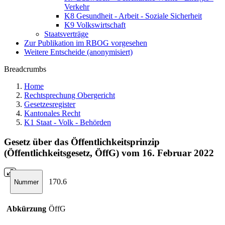
Verkehr
K8 Gesundheit - Arbeit - Soziale Sicherheit
K9 Volkswirtschaft
Staatsverträge
Zur Publikation im RBOG vorgesehen
Weitere Entscheide (anonymisiert)
Breadcrumbs
Home
Rechtsprechung Obergericht
Gesetzesregister
Kantonales Recht
K1 Staat - Volk - Behörden
Gesetz über das Öffentlichkeitsprinzip
(Öffentlichkeitsgesetz, ÖffG) vom 16. Februar 2022
170.6
Nummer
Abkürzung
ÖffG