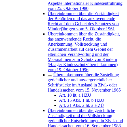
Aspekte internationaler Kindesentführung
vom 25. Oktober 1980
Übereinkommen über die Zuständigkeit
der Behörden und das anzuwendende
Recht auf dem Gebiet des Schutzes von
Minderjährigen vom 5. Oktober 1961
Übereinkommen über die Zuständigkeit,
das anzuwendende Recht, die
Anerkennung, Vollstreckung und
Zusammenarbeit auf dem Gebiet der
elterlichen Verantwortung und der
Massnahmen zum Schutz von Kindern
(Haager Kindesschutzübereinkommen)
vom 19. Oktober 1996
Übereinkommen über die Zustellung
gerichtlicher und aussergerichtlicher
Schriftstücke im Ausland in Zivil- oder
Handelssachen vom 15. November 1965
Art. 10 lit. a HZÜ
Art. 15 Abs. 1 lit. b HZÜ
Art. 21 Abs. 2 lit. a HZÜ
Übereinkommen über die gerichtliche
Zuständigkeit und die Vollstreckung
gerichtlicher Entscheidungen in Zivil- und
Handelssachen vom 16. September 1988