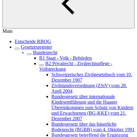
Main
Entscheide RBOG
Gesetzesregister
Bundesrecht
B1 Staat - Volk - Behörden
B2 Privatrecht - Zivilrechtspflege -
Vollstreckung
Schweizerisches Zivilgesetzbuch vom 10.
Dezember 1907
Zivilstandsverordnung (ZStV) vom 28.
April 2004
Bundesgesetz über internationale
Kindesentführung und die Haager
Übereinkommen zum Schutz von Kindern
und Erwachsenen (BG-KKE) vom 21.
Dezember 2007
Bundesgesetz über das bäuerliche
Bodenrecht (BGBB) vom 4. Oktober 1991
Bundesgesetz betreffend die Ergänzung