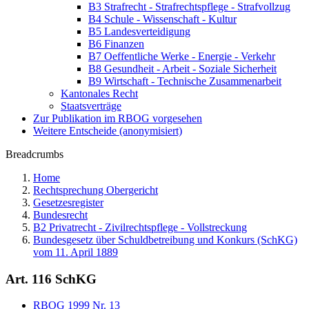
B3 Strafrecht - Strafrechtspflege - Strafvollzug
B4 Schule - Wissenschaft - Kultur
B5 Landesverteidigung
B6 Finanzen
B7 Oeffentliche Werke - Energie - Verkehr
B8 Gesundheit - Arbeit - Soziale Sicherheit
B9 Wirtschaft - Technische Zusammenarbeit
Kantonales Recht
Staatsverträge
Zur Publikation im RBOG vorgesehen
Weitere Entscheide (anonymisiert)
Breadcrumbs
Home
Rechtsprechung Obergericht
Gesetzesregister
Bundesrecht
B2 Privatrecht - Zivilrechtspflege - Vollstreckung
Bundesgesetz über Schuldbetreibung und Konkurs (SchKG)
vom 11. April 1889
Art. 116 SchKG
RBOG 1999 Nr. 13