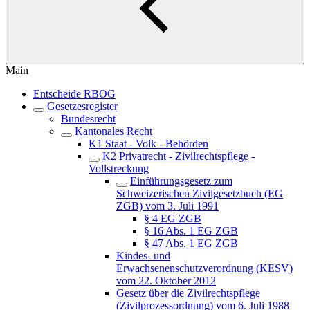
Main
Entscheide RBOG
Gesetzesregister
Bundesrecht
Kantonales Recht
K1 Staat - Volk - Behörden
K2 Privatrecht - Zivilrechtspflege -
Vollstreckung
Einführungsgesetz zum
Schweizerischen Zivilgesetzbuch (EG
ZGB) vom 3. Juli 1991
§ 4 EG ZGB
§ 16 Abs. 1 EG ZGB
§ 47 Abs. 1 EG ZGB
Kindes- und
Erwachsenenschutzverordnung (KESV)
vom 22. Oktober 2012
Gesetz über die Zivilrechtspflege
(Zivilprozessordnung) vom 6. Juli 1988