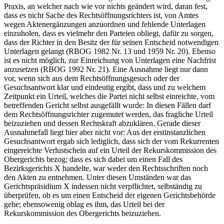
Praxis, an welcher nach wie vor nichts geändert wird, daran fest,
dass es nicht Sache des Rechtsöffnungsrichters ist, von Amtes
wegen Aktenergänzungen anzuordnen und fehlende Unterlagen
einzuholen, dass es vielmehr den Parteien obliegt, dafür zu sorgen,
dass der Richter in den Besitz der für seinen Entscheid notwendigen
Unterlagen gelangt (RBOG 1982 Nr. 13 und 1959 Nr. 20). Ebenso
ist es nicht möglich, zur Einreichung von Unterlagen eine Nachfrist
anzusetzen (RBOG 1992 Nr. 21). Eine Ausnahme liegt nur dann
vor, wenn sich aus dem Rechtsöffnungsgesuch oder der
Gesuchsantwort klar und eindeutig ergibt, dass und zu welchem
Zeitpunkt ein Urteil, welches die Partei nicht selbst einreichte, vom
betreffenden Gericht selbst ausgefällt wurde: In diesen Fällen darf
dem Rechtsöffnungsrichter zugemutet werden, das fragliche Urteil
beizuziehen und dessen Rechtskraft abzuklären. Gerade dieser
Ausnahmefall liegt hier aber nicht vor: Aus der erstinstanzlichen
Gesuchsantwort ergab sich lediglich, dass sich der vom Rekurrenten
eingereichte Verlustschein auf ein Urteil der Rekurskommission des
Obergerichts bezog; dass es sich dabei um einen Fall des
Bezirksgerichts X handelte, war weder den Rechtsschriften noch
den Akten zu entnehmen. Unter diesen Umständen war das
Gerichtspräsidium X indessen nicht verpflichtet, selbständig zu
überprüfen, ob es um einen Entscheid der eigenen Gerichtsbehörde
gehe; ebensowenig oblag es ihm, das Urteil bei der
Rekurskommission des Obergerichts beizuziehen.