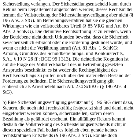
Sicherstellung verlangen. Der Sicherstellungsentscheid kann durch
Rekurs beim Departement angefochten werden; dieses Rechtsmittel
hemmt die Vollstreckung der Sicherstellungsverfügung aber nicht (§
196 Abs. 3 StG). Im Betreibungsverfahren hat sie die gleichen
Wirkungen wie ein vollstreckbares Urteil (§ 85 VRG und Art. 80
Abs. 2 SchKG). Die definitive Rechtsöffnung ist zu erteilen, wenn
der Betriebene nicht durch Urkunden beweist, dass die Sicherheit
zwischenzeitlich erbracht oder die Forderung gestundet wurde, und
wenn er nicht die Verjährung anruft (Art. 81 Abs. 1 SchKG;
Amonn, Grundriss des Schuldbetreibungs- und Konkursrechts,
5.A., § 19 N 26 ff.; BGE 95 I 313). Die richterliche Kognition ist
auf die Frage der Vollstreckbarkeit des in Betreibung gesetzten
Anspruchs beschränkt; es ist weder die Rechtsgültigkeit des
Rechtsvorschlags zu prüfen noch über den materiellen Bestand der
Forderung zu befinden. Die Sicherstellungsverfügung gilt
schliesslich als Arrestbefehl nach Art. 274 SchKG (§ 196 Abs. 4
StG).
b) Eine Sicherstellungsverfügung gestützt auf § 196 StG dient dazu,
Steuern, die noch nicht rechtskräftig festgesetzt sind und damit nicht
eingefordert werden können, sicherzustellen, sofern deren
Bezahlung als gefährdet erscheint. Ein allfälliger Rekurs hemmt
deshalb die Vollstreckung des Sicherstellungsentscheids nicht; in
diesem speziellen Fall bedarf es folglich eben gerade keines
rechtskräftigen Entscheids (§ 196 Abs. 3 StG), könnte doch