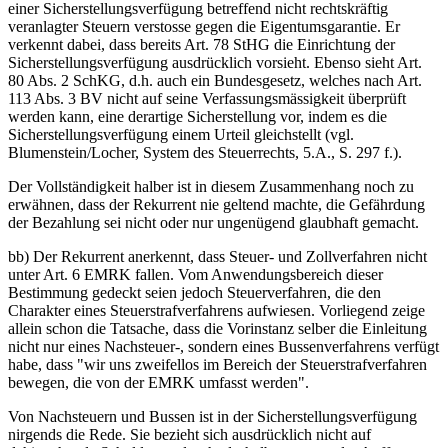
einer Sicherstellungsverfügung betreffend nicht rechtskräftig
veranlagter Steuern verstosse gegen die Eigentumsgarantie. Er
verkennt dabei, dass bereits Art. 78 StHG die Einrichtung der
Sicherstellungsverfügung ausdrücklich vorsieht. Ebenso sieht Art.
80 Abs. 2 SchKG, d.h. auch ein Bundesgesetz, welches nach Art.
113 Abs. 3 BV nicht auf seine Verfassungsmässigkeit überprüft
werden kann, eine derartige Sicherstellung vor, indem es die
Sicherstellungsverfügung einem Urteil gleichstellt (vgl.
Blumenstein/Locher, System des Steuerrechts, 5.A., S. 297 f.).
Der Vollständigkeit halber ist in diesem Zusammenhang noch zu
erwähnen, dass der Rekurrent nie geltend machte, die Gefährdung
der Bezahlung sei nicht oder nur ungenügend glaubhaft gemacht.
bb) Der Rekurrent anerkennt, dass Steuer- und Zollverfahren nicht
unter Art. 6 EMRK fallen. Vom Anwendungsbereich dieser
Bestimmung gedeckt seien jedoch Steuerverfahren, die den
Charakter eines Steuerstrafverfahrens aufwiesen. Vorliegend zeige
allein schon die Tatsache, dass die Vorinstanz selber die Einleitung
nicht nur eines Nachsteuer-, sondern eines Bussenverfahrens verfügt
habe, dass "wir uns zweifellos im Bereich der Steuerstrafverfahren
bewegen, die von der EMRK umfasst werden".
Von Nachsteuern und Bussen ist in der Sicherstellungsverfügung
nirgends die Rede. Sie bezieht sich ausdrücklich nicht auf