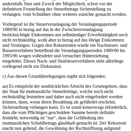
andernfalls Sinn und Zweck der Möglichkeit, schon vor der
definitiven Feststellung des Steuerbetrags Sicherstellung zu
verlangen, vom Schuldner ohne weiteres zunichte gemacht werden.
Vorliegend ist die Steuerveranlagung der Veranlagungsperiode
1989/90 in bezug auf das in der Zwischenveranlagung
berücksichtigte Einkommen aus selbständiger Erwerbstätigkeit noch
nicht rechtskräftig, wohl aber in bezug auf das übrige Einkommen
und Vermögen. Gegen den Rekurrenten wurde ein Nachsteuer- und
Bussenverfahren betreffend die Veranlagungsperioden 1989/90 bis
1995/96 wegen vollendeter und versuchter Hinterziehung
eingeleitet. Dieses Nach- und Strafsteuerverfahren steht allerdings
vorliegend nicht zur Diskussion.
c) Aus diesen Grundüberlegungen ergibt sich folgendes:
aa) Es entspricht der ausdrücklichen Absicht des Gesetzgebers, dass
der Staat für mutmassliche Steuerbeträge, welche noch nicht
rechtskräftig feststehen und daher auch nicht eingefordert werden
können, dann, wenn deren Bezahlung als gefährdet erscheint,
Sicherstellung verlangen kann. Es ist somit keineswegs erforderlich,
dass die vom Pflichtigen geschuldete Summe bereits definitiv
feststeht; notwendig ist "nur", dass die Gefährdung des
mutmasslichen Schuldbetrags glaubhaft gemacht ist. Der Rekurrent
macht nun geltend, die Gewährung der Rechtsöffnung aufgrund