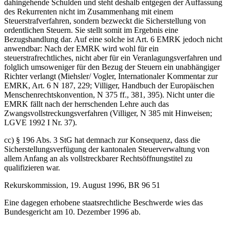
dahingehende Schulden und steht deshalb entgegen der Auffassung
des Rekurrenten nicht im Zusammenhang mit einem
Steuerstrafverfahren, sondern bezweckt die Sicherstellung von
ordentlichen Steuern. Sie stellt somit im Ergebnis eine
Bezugshandlung dar. Auf eine solche ist Art. 6 EMRK jedoch nicht
anwendbar: Nach der EMRK wird wohl für ein
steuerstrafrechtliches, nicht aber für ein Veranlagungsverfahren und
folglich umsoweniger für den Bezug der Steuern ein unabhängiger
Richter verlangt (Miehsler/ Vogler, Internationaler Kommentar zur
EMRK, Art. 6 N 187, 229; Villiger, Handbuch der Europäischen
Menschenrechtskonvention, N 375 ff., 381, 395). Nicht unter die
EMRK fällt nach der herrschenden Lehre auch das
Zwangsvollstreckungsverfahren (Villiger, N 385 mit Hinweisen;
LGVE 1992 I Nr. 37).
cc) § 196 Abs. 3 StG hat demnach zur Konsequenz, dass die
Sicherstellungsverfügung der kantonalen Steuerverwaltung von
allem Anfang an als vollstreckbarer Rechtsöffnungstitel zu
qualifizieren war.
Rekurskommission, 19. August 1996, BR 96 51
Eine dagegen erhobene staatsrechtliche Beschwerde wies das
Bundesgericht am 10. Dezember 1996 ab.