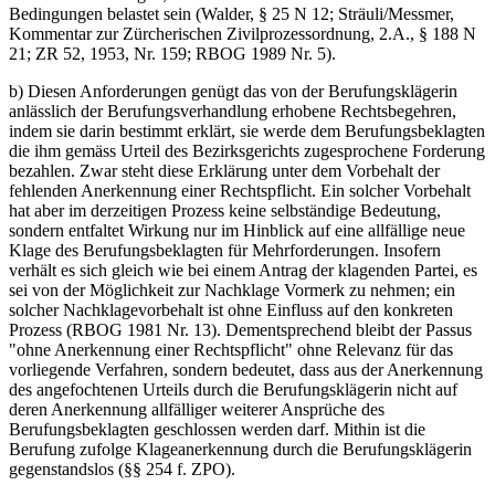
Bedingungen belastet sein (Walder, § 25 N 12; Sträuli/Messmer,
Kommentar zur Zürcherischen Zivilprozessordnung, 2.A., § 188 N
21; ZR 52, 1953, Nr. 159; RBOG 1989 Nr. 5).
b) Diesen Anforderungen genügt das von der Berufungsklägerin
anlässlich der Berufungsverhandlung erhobene Rechtsbegehren,
indem sie darin bestimmt erklärt, sie werde dem Berufungsbeklagten
die ihm gemäss Urteil des Bezirksgerichts zugesprochene Forderung
bezahlen. Zwar steht diese Erklärung unter dem Vorbehalt der
fehlenden Anerkennung einer Rechtspflicht. Ein solcher Vorbehalt
hat aber im derzeitigen Prozess keine selbständige Bedeutung,
sondern entfaltet Wirkung nur im Hinblick auf eine allfällige neue
Klage des Berufungsbeklagten für Mehrforderungen. Insofern
verhält es sich gleich wie bei einem Antrag der klagenden Partei, es
sei von der Möglichkeit zur Nachklage Vormerk zu nehmen; ein
solcher Nachklagevorbehalt ist ohne Einfluss auf den konkreten
Prozess (RBOG 1981 Nr. 13). Dementsprechend bleibt der Passus
"ohne Anerkennung einer Rechtspflicht" ohne Relevanz für das
vorliegende Verfahren, sondern bedeutet, dass aus der Anerkennung
des angefochtenen Urteils durch die Berufungsklägerin nicht auf
deren Anerkennung allfälliger weiterer Ansprüche des
Berufungsbeklagten geschlossen werden darf. Mithin ist die
Berufung zufolge Klageanerkennung durch die Berufungsklägerin
gegenstandslos (§§ 254 f. ZPO).