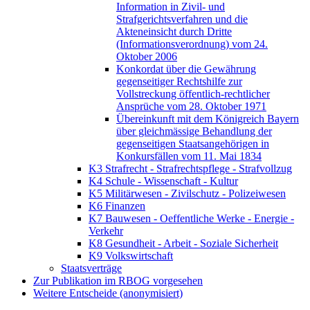
Information in Zivil- und
Strafgerichtsverfahren und die
Akteneinsicht durch Dritte
(Informationsverordnung) vom 24.
Oktober 2006
Konkordat über die Gewährung
gegenseitiger Rechtshilfe zur
Vollstreckung öffentlich-rechtlicher
Ansprüche vom 28. Oktober 1971
Übereinkunft mit dem Königreich Bayern
über gleichmässige Behandlung der
gegenseitigen Staatsangehörigen in
Konkursfällen vom 11. Mai 1834
K3 Strafrecht - Strafrechtspflege - Strafvollzug
K4 Schule - Wissenschaft - Kultur
K5 Militärwesen - Zivilschutz - Polizeiwesen
K6 Finanzen
K7 Bauwesen - Oeffentliche Werke - Energie -
Verkehr
K8 Gesundheit - Arbeit - Soziale Sicherheit
K9 Volkswirtschaft
Staatsverträge
Zur Publikation im RBOG vorgesehen
Weitere Entscheide (anonymisiert)