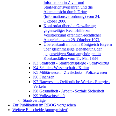
Information in Zivil- und
Strafgerichtsverfahren und die
Akteneinsicht durch Dritte
(Informationsverordnung) vom 24.
Oktober 2006
Konkordat über die Gewährung
gegenseitiger Rechtshilfe zur
Vollstreckung öffentlich-rechtlicher
Ansprüche vom 28. Oktober 1971
Übereinkunft mit dem Königreich Bayern
über gleichmässige Behandlung der
gegenseitigen Staatsangehörigen in
Konkursfällen vom 11. Mai 1834
K3 Strafrecht - Strafrechtspflege - Strafvollzug
K4 Schule - Wissenschaft - Kultur
K5 Militärwesen - Zivilschutz - Polizeiwesen
K6 Finanzen
K7 Bauwesen - Oeffentliche Werke - Energie -
Verkehr
K8 Gesundheit - Arbeit - Soziale Sicherheit
K9 Volkswirtschaft
Staatsverträge
Zur Publikation im RBOG vorgesehen
Weitere Entscheide (anonymisiert)