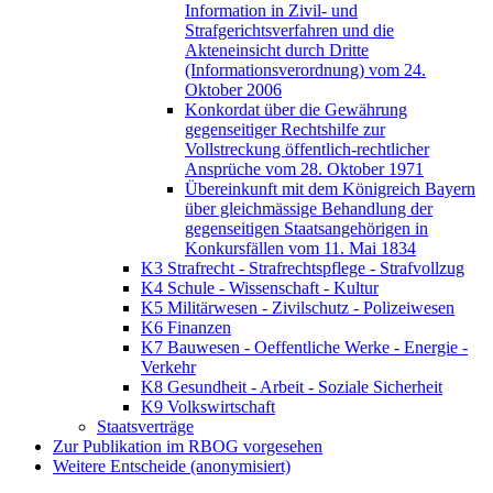
Information in Zivil- und
Strafgerichtsverfahren und die
Akteneinsicht durch Dritte
(Informationsverordnung) vom 24.
Oktober 2006
Konkordat über die Gewährung
gegenseitiger Rechtshilfe zur
Vollstreckung öffentlich-rechtlicher
Ansprüche vom 28. Oktober 1971
Übereinkunft mit dem Königreich Bayern
über gleichmässige Behandlung der
gegenseitigen Staatsangehörigen in
Konkursfällen vom 11. Mai 1834
K3 Strafrecht - Strafrechtspflege - Strafvollzug
K4 Schule - Wissenschaft - Kultur
K5 Militärwesen - Zivilschutz - Polizeiwesen
K6 Finanzen
K7 Bauwesen - Oeffentliche Werke - Energie -
Verkehr
K8 Gesundheit - Arbeit - Soziale Sicherheit
K9 Volkswirtschaft
Staatsverträge
Zur Publikation im RBOG vorgesehen
Weitere Entscheide (anonymisiert)