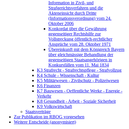
Information in Zivil- und
Strafgerichtsverfahren und die
Akteneinsicht durch Dritte
(Informationsverordnung) vom 24.
Oktober 2006
Konkordat über die Gewährung
gegenseitiger Rechtshilfe zur
Vollstreckung öffentlich-rechtlicher
Ansprüche vom 28. Oktober 1971
Übereinkunft mit dem Königreich Bayern
über gleichmässige Behandlung der
gegenseitigen Staatsangehörigen in
Konkursfällen vom 11. Mai 1834
K3 Strafrecht - Strafrechtspflege - Strafvollzug
K4 Schule - Wissenschaft - Kultur
K5 Militärwesen - Zivilschutz - Polizeiwesen
K6 Finanzen
K7 Bauwesen - Oeffentliche Werke - Energie -
Verkehr
K8 Gesundheit - Arbeit - Soziale Sicherheit
K9 Volkswirtschaft
Staatsverträge
Zur Publikation im RBOG vorgesehen
Weitere Entscheide (anonymisiert)