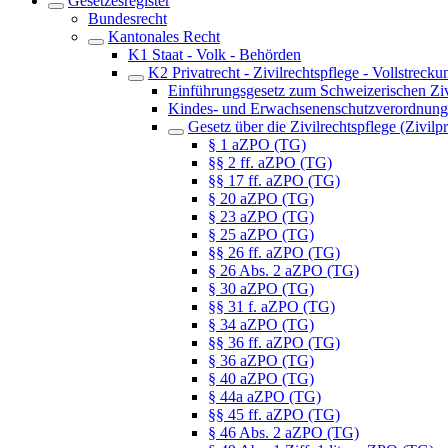
Gesetzesregister
Bundesrecht
Kantonales Recht
K1 Staat - Volk - Behörden
K2 Privatrecht - Zivilrechtspflege - Vollstrecku
Einführungsgesetz zum Schweizerischen Zi
Kindes- und Erwachsenenschutzverordnun
Gesetz über die Zivilrechtspflege (Zivil
§ 1 aZPO (TG)
§§ 2 ff. aZPO (TG)
§§ 17 ff. aZPO (TG)
§ 20 aZPO (TG)
§ 23 aZPO (TG)
§ 25 aZPO (TG)
§§ 26 ff. aZPO (TG)
§ 26 Abs. 2 aZPO (TG)
§ 30 aZPO (TG)
§§ 31 f. aZPO (TG)
§ 34 aZPO (TG)
§§ 36 ff. aZPO (TG)
§ 36 aZPO (TG)
§ 40 aZPO (TG)
§ 44a aZPO (TG)
§§ 45 ff. aZPO (TG)
§ 46 Abs. 2 aZPO (TG)