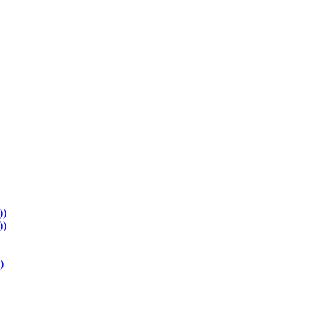
))
))
)