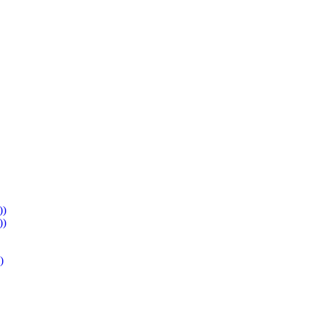
))
))
)