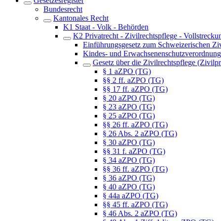
Gesetzesregister
Bundesrecht
Kantonales Recht
K1 Staat - Volk - Behörden
K2 Privatrecht - Zivilrechtspflege - Vollstrecku
Einführungsgesetz zum Schweizerischen Zi
Kindes- und Erwachsenenschutzverordnun
Gesetz über die Zivilrechtspflege (Zivil
§ 1 aZPO (TG)
§§ 2 ff. aZPO (TG)
§§ 17 ff. aZPO (TG)
§ 20 aZPO (TG)
§ 23 aZPO (TG)
§ 25 aZPO (TG)
§§ 26 ff. aZPO (TG)
§ 26 Abs. 2 aZPO (TG)
§ 30 aZPO (TG)
§§ 31 f. aZPO (TG)
§ 34 aZPO (TG)
§§ 36 ff. aZPO (TG)
§ 36 aZPO (TG)
§ 40 aZPO (TG)
§ 44a aZPO (TG)
§§ 45 ff. aZPO (TG)
§ 46 Abs. 2 aZPO (TG)