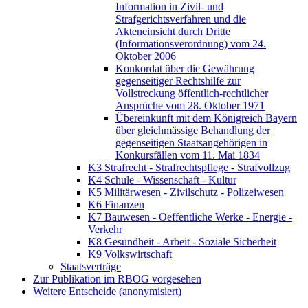
Information in Zivil- und
Strafgerichtsverfahren und die
Akteneinsicht durch Dritte
(Informationsverordnung) vom 24.
Oktober 2006
Konkordat über die Gewährung
gegenseitiger Rechtshilfe zur
Vollstreckung öffentlich-rechtlicher
Ansprüche vom 28. Oktober 1971
Übereinkunft mit dem Königreich Bayern
über gleichmässige Behandlung der
gegenseitigen Staatsangehörigen in
Konkursfällen vom 11. Mai 1834
K3 Strafrecht - Strafrechtspflege - Strafvollzug
K4 Schule - Wissenschaft - Kultur
K5 Militärwesen - Zivilschutz - Polizeiwesen
K6 Finanzen
K7 Bauwesen - Oeffentliche Werke - Energie -
Verkehr
K8 Gesundheit - Arbeit - Soziale Sicherheit
K9 Volkswirtschaft
Staatsverträge
Zur Publikation im RBOG vorgesehen
Weitere Entscheide (anonymisiert)