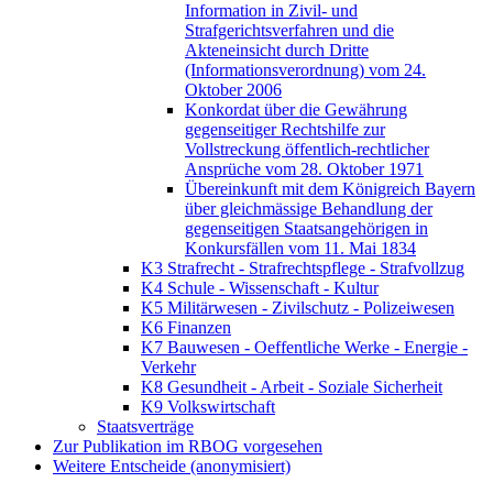
Information in Zivil- und
Strafgerichtsverfahren und die
Akteneinsicht durch Dritte
(Informationsverordnung) vom 24.
Oktober 2006
Konkordat über die Gewährung
gegenseitiger Rechtshilfe zur
Vollstreckung öffentlich-rechtlicher
Ansprüche vom 28. Oktober 1971
Übereinkunft mit dem Königreich Bayern
über gleichmässige Behandlung der
gegenseitigen Staatsangehörigen in
Konkursfällen vom 11. Mai 1834
K3 Strafrecht - Strafrechtspflege - Strafvollzug
K4 Schule - Wissenschaft - Kultur
K5 Militärwesen - Zivilschutz - Polizeiwesen
K6 Finanzen
K7 Bauwesen - Oeffentliche Werke - Energie -
Verkehr
K8 Gesundheit - Arbeit - Soziale Sicherheit
K9 Volkswirtschaft
Staatsverträge
Zur Publikation im RBOG vorgesehen
Weitere Entscheide (anonymisiert)