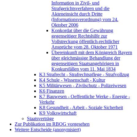
Information in Zivil- und
Strafgerichtsverfahren und die
Akteneinsicht durch Dritte
(Informationsverordnung) vom 24.
Oktober 2006
Konkordat über die Gewährung
gegenseitiger Rechtshilfe zur
Vollstreckung öffentlich-rechtlicher
Ansprüche vom 28. Oktober 1971
Übereinkunft mit dem Königreich Bayern
über gleichmässige Behandlung der
gegenseitigen Staatsangehörigen in
Konkursfällen vom 11. Mai 1834
K3 Strafrecht - Strafrechtspflege - Strafvollzug
K4 Schule - Wissenschaft - Kultur
K5 Militärwesen - Zivilschutz - Polizeiwesen
K6 Finanzen
K7 Bauwesen - Oeffentliche Werke - Energie -
Verkehr
K8 Gesundheit - Arbeit - Soziale Sicherheit
K9 Volkswirtschaft
Staatsverträge
Zur Publikation im RBOG vorgesehen
Weitere Entscheide (anonymisiert)