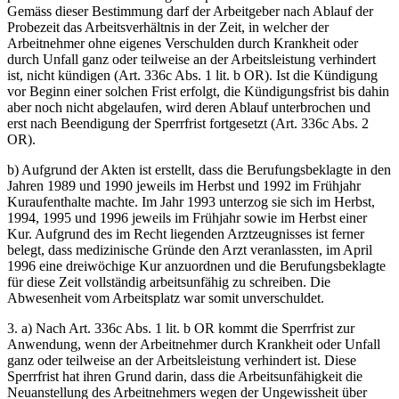
Gemäss dieser Bestimmung darf der Arbeitgeber nach Ablauf der
Probezeit das Arbeitsverhältnis in der Zeit, in welcher der
Arbeitnehmer ohne eigenes Verschulden durch Krankheit oder
durch Unfall ganz oder teilweise an der Arbeitsleistung verhindert
ist, nicht kündigen (Art. 336c Abs. 1 lit. b OR). Ist die Kündigung
vor Beginn einer solchen Frist erfolgt, die Kündigungsfrist bis dahin
aber noch nicht abgelaufen, wird deren Ablauf unterbrochen und
erst nach Beendigung der Sperrfrist fortgesetzt (Art. 336c Abs. 2
OR).
b) Aufgrund der Akten ist erstellt, dass die Berufungsbeklagte in den
Jahren 1989 und 1990 jeweils im Herbst und 1992 im Frühjahr
Kuraufenthalte machte. Im Jahr 1993 unterzog sie sich im Herbst,
1994, 1995 und 1996 jeweils im Frühjahr sowie im Herbst einer
Kur. Aufgrund des im Recht liegenden Arztzeugnisses ist ferner
belegt, dass medizinische Gründe den Arzt veranlassten, im April
1996 eine dreiwöchige Kur anzuordnen und die Berufungsbeklagte
für diese Zeit vollständig arbeitsunfähig zu schreiben. Die
Abwesenheit vom Arbeitsplatz war somit unverschuldet.
3. a) Nach Art. 336c Abs. 1 lit. b OR kommt die Sperrfrist zur
Anwendung, wenn der Arbeitnehmer durch Krankheit oder Unfall
ganz oder teilweise an der Arbeitsleistung verhindert ist. Diese
Sperrfrist hat ihren Grund darin, dass die Arbeitsunfähigkeit die
Neuanstellung des Arbeitnehmers wegen der Ungewissheit über