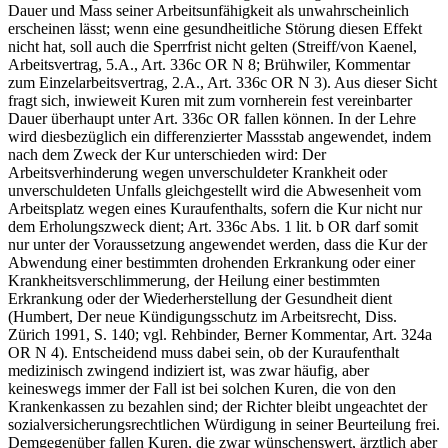
Dauer und Mass seiner Arbeitsunfähigkeit als unwahrscheinlich
erscheinen lässt; wenn eine gesundheitliche Störung diesen Effekt
nicht hat, soll auch die Sperrfrist nicht gelten (Streiff/von Kaenel,
Arbeitsvertrag, 5.A., Art. 336c OR N 8; Brühwiler, Kommentar
zum Einzelarbeitsvertrag, 2.A., Art. 336c OR N 3). Aus dieser Sicht
fragt sich, inwieweit Kuren mit zum vornherein fest vereinbarter
Dauer überhaupt unter Art. 336c OR fallen können. In der Lehre
wird diesbezüglich ein differenzierter Massstab angewendet, indem
nach dem Zweck der Kur unterschieden wird: Der
Arbeitsverhinderung wegen unverschuldeter Krankheit oder
unverschuldeten Unfalls gleichgestellt wird die Abwesenheit vom
Arbeitsplatz wegen eines Kuraufenthalts, sofern die Kur nicht nur
dem Erholungszweck dient; Art. 336c Abs. 1 lit. b OR darf somit
nur unter der Voraussetzung angewendet werden, dass die Kur der
Abwendung einer bestimmten drohenden Erkrankung oder einer
Krankheitsverschlimmerung, der Heilung einer bestimmten
Erkrankung oder der Wiederherstellung der Gesundheit dient
(Humbert, Der neue Kündigungsschutz im Arbeitsrecht, Diss.
Zürich 1991, S. 140; vgl. Rehbinder, Berner Kommentar, Art. 324a
OR N 4). Entscheidend muss dabei sein, ob der Kuraufenthalt
medizinisch zwingend indiziert ist, was zwar häufig, aber
keineswegs immer der Fall ist bei solchen Kuren, die von den
Krankenkassen zu bezahlen sind; der Richter bleibt ungeachtet der
sozialversicherungsrechtlichen Würdigung in seiner Beurteilung frei.
Demgegenüber fallen Kuren, die zwar wünschenswert, ärztlich aber