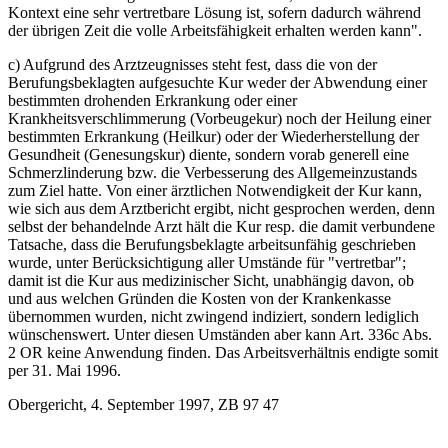
Kontext eine sehr vertretbare Lösung ist, sofern dadurch während
der übrigen Zeit die volle Arbeitsfähigkeit erhalten werden kann".
c) Aufgrund des Arztzeugnisses steht fest, dass die von der
Berufungsbeklagten aufgesuchte Kur weder der Abwendung einer
bestimmten drohenden Erkrankung oder einer
Krankheitsverschlimmerung (Vorbeugekur) noch der Heilung einer
bestimmten Erkrankung (Heilkur) oder der Wiederherstellung der
Gesundheit (Genesungskur) diente, sondern vorab generell eine
Schmerzlinderung bzw. die Verbesserung des Allgemeinzustands
zum Ziel hatte. Von einer ärztlichen Notwendigkeit der Kur kann,
wie sich aus dem Arztbericht ergibt, nicht gesprochen werden, denn
selbst der behandelnde Arzt hält die Kur resp. die damit verbundene
Tatsache, dass die Berufungsbeklagte arbeitsunfähig geschrieben
wurde, unter Berücksichtigung aller Umstände für "vertretbar";
damit ist die Kur aus medizinischer Sicht, unabhängig davon, ob
und aus welchen Gründen die Kosten von der Krankenkasse
übernommen wurden, nicht zwingend indiziert, sondern lediglich
wünschenswert. Unter diesen Umständen aber kann Art. 336c Abs.
2 OR keine Anwendung finden. Das Arbeitsverhältnis endigte somit
per 31. Mai 1996.
Obergericht, 4. September 1997, ZB 97 47