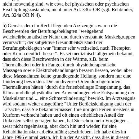
nicht notwendig sind, wie etwa bei physischen oder psychischen
Erschöpfungszuständen, nicht unter Art. 336c OR (vgl. Rehbinder,
Art. 324a OR N 4).
b) Gemäss dem im Recht liegenden Arztzeugnis waren die
Beschwerden der Berufungsbeklagten "weitgehend
weichteilrheumatischer Natur und durch verspannte Muskelgruppen
verursacht"; der subjektive Gesundheitszustand der
Berufungsbeklagten war "immer sehr wechselnd, nach Therapien
oder Kuren deutlich besser". Es sei medizinisch allgemein bekannt,
dass sich diese Beschwerden in der Wärme, z.B. beim
Thermalbaden oder im Fango, durch physiotherapeutische
Massagen sowie Elektrobehandlungen bessern liessen, wobei aber
diese Massnahmen keine grundlegende Heilung, sondern nur eine
Linderung bewirkten. Die an diversen Orten durchgeführten
Thermalkuren hätten "durch die ferienbedingte Entspannung, das
Klima und die physikalischen Anwendungen eine Entspannung der
Muskulatur und ... eine Schmerzlinderung" bewirkt. Im Arztzeugnis
wird sodann weiter ausgeführt: "Unter Berücksichtigung auch der
Tatsache, dass Sie bekanntermassen Ihre übrigen Ferien meistens in
Kurform verbracht haben und oft einen erheblichen Anteil der
Unkosten selbst getragen haben, hat Sie schon mein Vorgänger ...
zwar nicht regelmässig, aber doch hin und wieder, für eine
Rehabilitationskur arbeitsunfähig geschrieben. Ich habe dies im
Jahre 1996 einmal getan. Ich bin der Ansicht, dass dies in diesem