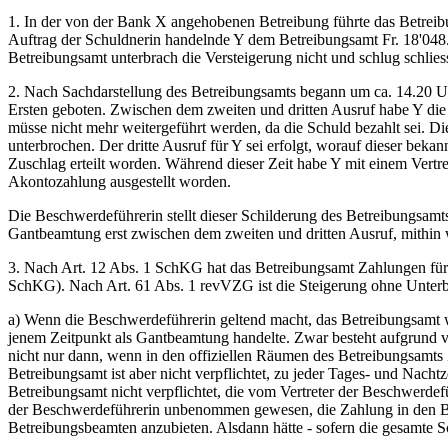
1. In der von der Bank X angehobenen Betreibung führte das Betreibu
Auftrag der Schuldnerin handelnde Y dem Betreibungsamt Fr. 18'048.
Betreibungsamt unterbrach die Versteigerung nicht und schlug schlie
2. Nach Sachdarstellung des Betreibungsamts begann um ca. 14.20 Uh
Ersten geboten. Zwischen dem zweiten und dritten Ausruf habe Y die
müsse nicht mehr weitergeführt werden, da die Schuld bezahlt sei. 
unterbrochen. Der dritte Ausruf für Y sei erfolgt, worauf dieser bek
Zuschlag erteilt worden. Während dieser Zeit habe Y mit einem Vertre
Akontozahlung ausgestellt worden.
Die Beschwerdeführerin stellt dieser Schilderung des Betreibungsamts
Gantbeamtung erst zwischen dem zweiten und dritten Ausruf, mithin w
3. Nach Art. 12 Abs. 1 SchKG hat das Betreibungsamt Zahlungen für
SchKG). Nach Art. 61 Abs. 1 revVZG ist die Steigerung ohne Unter
a) Wenn die Beschwerdeführerin geltend macht, das Betreibungsamt w
jenem Zeitpunkt als Gantbeamtung handelte. Zwar besteht aufgrund v
nicht nur dann, wenn in den offiziellen Räumen des Betreibungsamts 
Betreibungsamt ist aber nicht verpflichtet, zu jeder Tages- und Na
Betreibungsamt nicht verpflichtet, die vom Vertreter der Beschwerdef
der Beschwerdeführerin unbenommen gewesen, die Zahlung in den Bü
Betreibungsbeamten anzubieten. Alsdann hätte - sofern die gesamte S