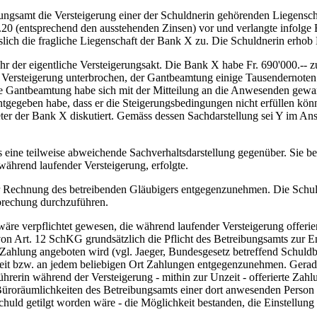
ngsamt die Versteigerung einer der Schuldnerin gehörenden Liegenscha
20 (entsprechend den ausstehenden Zinsen) vor und verlangte infolge
sslich die fragliche Liegenschaft der Bank X zu. Die Schuldnerin erh
r der eigentliche Versteigerungsakt. Die Bank X habe Fr. 690'000.-- 
 Versteigerung unterbrochen, der Gantbeamtung einige Tausendernoten a
Die Gantbeamtung habe sich mit der Mitteilung an die Anwesenden gewa
anntgegeben habe, dass er die Steigerungsbedingungen nicht erfüllen kö
ter der Bank X diskutiert. Gemäss dessen Sachdarstellung sei Y im Ansc
 eine teilweise abweichende Sachverhaltsdarstellung gegenüber. Sie bes
ährend laufender Versteigerung, erfolgte.
 Rechnung des betreibenden Gläubigers entgegenzunehmen. Die Schuld 
brechung durchzuführen.
äre verpflichtet gewesen, die während laufender Versteigerung offeri
on Art. 12 SchKG grundsätzlich die Pflicht des Betreibungsamts zur 
Zahlung angeboten wird (vgl. Jaeger, Bundesgesetz betreffend Schuldb
chtzeit bzw. an jedem beliebigen Ort Zahlungen entgegenzunehmen. Ger
ührerin während der Versteigerung - mithin zur Unzeit - offerierte Zah
roräumlichkeiten des Betreibungsamts einer dort anwesenden Person 
chuld getilgt worden wäre - die Möglichkeit bestanden, die Einstellun