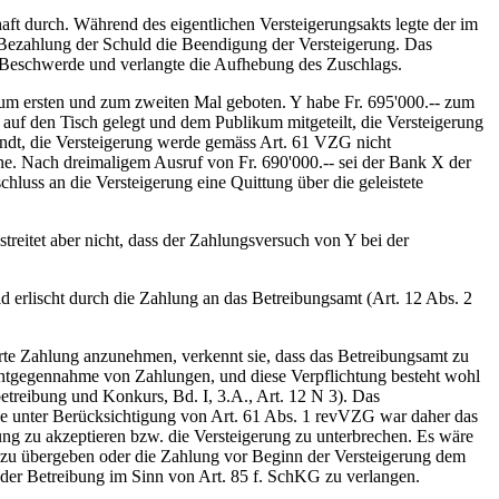
ft durch. Während des eigentlichen Versteigerungsakts legte der im
 Bezahlung der Schuld die Beendigung der Versteigerung. Das
ob Beschwerde und verlangte die Aufhebung des Zuschlags.
zum ersten und zum zweiten Mal geboten. Y habe Fr. 695'000.-- zum
uf den Tisch gelegt und dem Publikum mitgeteilt, die Versteigerung
ndt, die Versteigerung werde gemäss Art. 61 VZG nicht
nne. Nach dreimaligem Ausruf von Fr. 690'000.-- sei der Bank X der
hluss an die Versteigerung eine Quittung über die geleistete
treitet aber nicht, dass der Zahlungsversuch von Y bei der
erlischt durch die Zahlung an das Betreibungsamt (Art. 12 Abs. 2
erte Zahlung anzunehmen, verkennt sie, dass das Betreibungsamt zu
Entgegennahme von Zahlungen, und diese Verpflichtung besteht wohl
etreibung und Konkurs, Bd. I, 3.A., Art. 12 N 3). Das
ade unter Berücksichtigung von Art. 61 Abs. 1 revVZG war daher das
lung zu akzeptieren bzw. die Versteigerung zu unterbrechen. Es wäre
zu übergeben oder die Zahlung vor Beginn der Versteigerung dem
g der Betreibung im Sinn von Art. 85 f. SchKG zu verlangen.