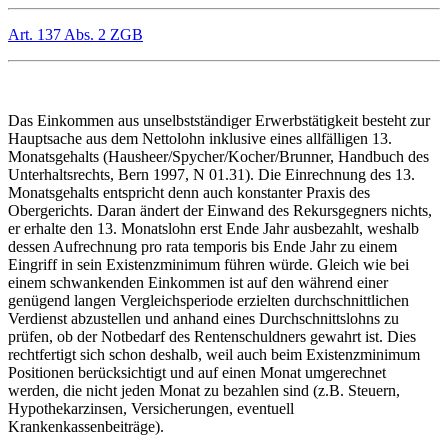
Art. 137 Abs. 2 ZGB
Das Einkommen aus unselbstständiger Erwerbstätigkeit besteht zur
Hauptsache aus dem Nettolohn inklusive eines allfälligen 13.
Monatsgehalts (Hausheer/Spycher/Kocher/Brunner, Handbuch des
Unterhaltsrechts, Bern 1997, N 01.31). Die Einrechnung des 13.
Monatsgehalts entspricht denn auch konstanter Praxis des
Obergerichts. Daran ändert der Einwand des Rekursgegners nichts,
er erhalte den 13. Monatslohn erst Ende Jahr ausbezahlt, weshalb
dessen Aufrechnung pro rata temporis bis Ende Jahr zu einem
Eingriff in sein Existenzminimum führen würde. Gleich wie bei
einem schwankenden Einkommen ist auf den während einer
genügend langen Vergleichsperiode erzielten durchschnittlichen
Verdienst abzustellen und anhand eines Durchschnittslohns zu
prüfen, ob der Notbedarf des Rentenschuldners gewahrt ist. Dies
rechtfertigt sich schon deshalb, weil auch beim Existenzminimum
Positionen berücksichtigt und auf einen Monat umgerechnet
werden, die nicht jeden Monat zu bezahlen sind (z.B. Steuern,
Hypothekarzinsen, Versicherungen, eventuell
Krankenkassenbeiträge).